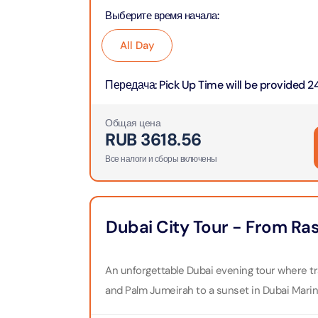
Приключения
Attract
Выберите время начала
:
Attract
All Day
Аквариум
Attract
Билеты в парки и курорты
Передача
:
Pick Up Time will be provided 24
Attract
Дубая
Dustak
Attract
Общая цена
Башня Аль-Араб
RUB
3618.56
Attract
Al Man
Все налоги и сборы включены
Yas Island Tickets
Attract
La Per
Attract
The Vi
Combo Tickets
Dubai City Tour - From Ra
(Any D
Attract
Dubai Dolphinarium
Attract
Tickets
An unforgettable Dubai evening tour where 
and Palm Jumeirah to a sunset in Dubai Marina
Attract
City Tour Tickets
Закатн