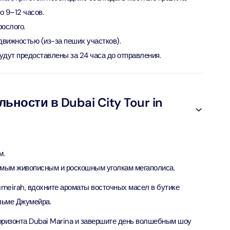
ion in Дубай, Объединенные Арабские Эмираты
 9–12 часов.
ослого.
ND® Park + Dubai Frame (General Admission)
одвижностью (из-за пеших участков).
ion in Дубай, Объединенные Арабские Эмираты
будут предоставлены за 24 часа до отправления.
di Waterpark + At The Top Burj Khalifa (124 Floor) - Non-
Time
ности в Dubai City Tour in
ion in Дубай, Объединенные Арабские Эмираты
ew at The Palm (Non-Prime Hours) + Dhow Cruise Dinner in
Marina
м.
ion in Дубай, Объединенные Арабские Эмираты
амым живописным и роскошным уголкам мегаполиса.
adi Waterpark + MOTIONGATE™ Park With Free Shuttle
meirah, вдохните ароматы восточных масел в бутике
ion in Дубай, О��ъединенные Арабские Эмираты
альме Джумейра.
ризонта Dubai Marina и завершите день волшебным шоу
adi Waterpark (General Admission) + IMG Worlds of