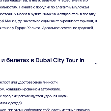
м, приглашает вас в незабываемое путешествие по его
ьностям. Начните с прогулки по элегантным улочкам
verse + At The Top Burj Khalifa (124 Floor) - Non-Prime
осточных масел в бутике Nefertiti и отправьтесь в поездку
i Marina, где захватывающий закат окрашивает горизонт, и
ion in Дубай, Объединенные Арабские Эмираты
танов у Бурдж-Халифа. Идеальное сочетание традиций,
is Aquaventure Flexible Day Pass + The View at The Palm
rime Hours)
ion in Дубай, Объединенные Арабские Эмираты
 билетах в Dubai City Tour in
is Aquaventure Flexible Day Pass + Dubai Frame (General
ion)
ion in Дубай, Объединенные Арабские Эмираты
ark At Dubai Parks & Resorts With Free Shuttle + Dubai
аспорт или удостоверение личности.
(General Admission)
ом, кондиционированном автомобиле.
ion in Дубай, Объединенные Арабские Эмираты
 прогулки; рекомендуется удобная обувь.
мная одежда).
adrid World Park + Dubai Frame (General Admission)
ках, при этом необходимо соблюдать местные правила.