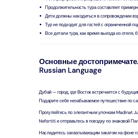
Attract
Продолжительность тура составляет примерно
Дети должны находиться в сопровождении взр
LEGOLA
Тур не подходит для гостей с ограниченной п
Attract
Все детали тура, как время выезда из отеля, 
Wild Wa
Prime 
Основные достопримечатель
Attract
Russian Language
The Vi
Dubai 
Дубай — город, где Восток встречается с будущи
Attract
Подарите себе незабываемое путешествие по с
Wild W
Прогуляйтесь по элегантным улочкам Madinat Ju
Attract
Nefertiti и отправьтесь в поездку по знаковой П
Насладитесь захватывающим закатом на фоне го
Wild W