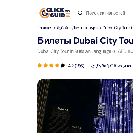
Skip to content
Главная
>
Дубай
>
Дневные туры
> Dubai City Tour 
Дубай
Дневные туры
Недавние запросы
Билеты
Dubai City To
Дубай
Дневные т
Dubai City Tour in Russian Language от AED 
Местопо
Абу-Даби
Сафари по пустыне
4.2
(
186
)
Дубай
,
Объединен
Attract
Attract
Рас-аль-Хайма
Пусты
Yas Ma
Шарджа
Круиз с ужином
Attract
Attract
Antalya
Водный спорт
Мега Д
90-мин
Attract
Attract
Istanbul
Зоопарк