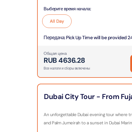
Attracti
Aquaventure Waterpark
Выберите время начала
:
Real M
Tickets
Attract
Однодн
All Day
Attracti
Передача
:
Pick Up Time will be provided 24
Real Ma
Морска
Train +
Attracti
Attract
Общая цена
RUB
4636.28
LEGOLA
Все налоги и сборы включены
2-часо
Attract
Attract
Роскош
Dubai City Tour - From Fuj
Экскурс
Attract
Attract
An unforgettable Dubai evening tour where 
Роскош
Экскур
and Palm Jumeirah to a sunset in Dubai Marina
сэндви
Attract
Attract