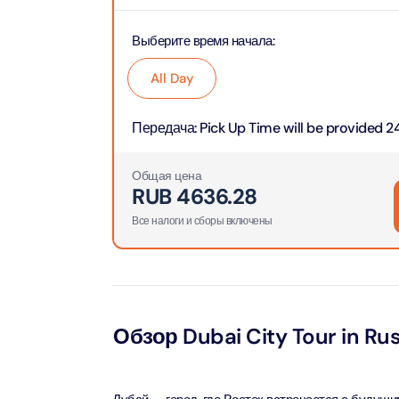
Attract
Выберите время начала
:
Ain Du
Attract
All Day
At The 
Передача
:
Pick Up Time will be provided 24
(Stand
Attract
Общая цена
RUB
4636.28
IMG Wo
(Silver
Все налоги и сборы включены
Attract
IMG Wor
Garde
Attract
Обзор Dubai City Tour in Ru
Dhow C
Attract