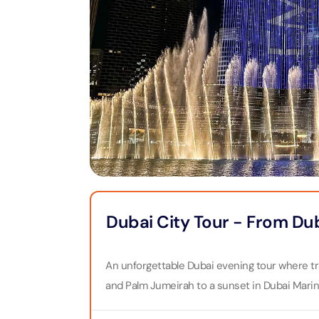
Тур на
Пиратс
Attract
Attracti
Cappadocia
Бурдж-Халифа
LEGOLA
Bodrum
Достопримечательности
Attract
Attract
Phuket
Гастрономия
MOTION
Attract
Attract
Pataya
Аквапарки
Attract
Attract
Bangkok
Музеи
Dubai City Tour - From Du
Колесо
Тематические парки
Attract
Attract
An unforgettable Dubai evening tour where 
Иммерсивные
впечатления
and Palm Jumeirah to a sunset in Dubai Marina
Экскур
Attract
ужином