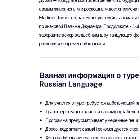
Дубай — город, где Восток встречается с будущи
самым живописным и роскошным достопримечател
AYA Uni
Madinat Jumeirah, затем почувствуйте ароматы в
Time
по знаковой Пальме Джумейра. Продолжите к Duba
Attract
завершите вечер волшебным шоу танцующих фон
роскоши и современной красоты.
Atlant
(Non-P
Attract
Важная информация о туре и
Atlant
Admiss
Russian Language
Attract
Any 1 P
Для участия в туре требуется действующий п
Frame 
Трансфер осуществляется на комфортабельн
Attract
Программа предусматривает умеренные пешие
Дресс-код: smart casual (рекомендуется скро
Real M
Фотографирование разрешено на всех останов