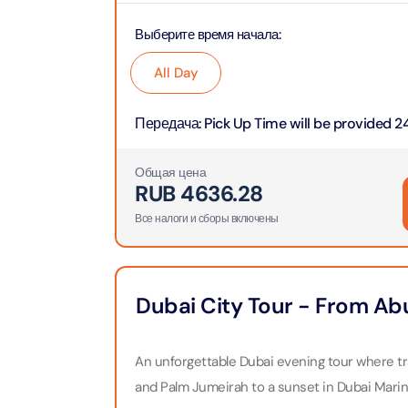
Выберите время начала
:
90 мин
Ain Du
Attract
Attract
All Day
Передача
:
Pick Up Time will be provided 24
At The 
(Gener
Attract
Общая цена
RUB
4636.28
Dubai M
Все налоги и сборы включены
Attract
Miracl
Dubai City Tour - From Ab
Attract
An unforgettable Dubai evening tour where 
At The 
and Palm Jumeirah to a sunset in Dubai Marina
The Pa