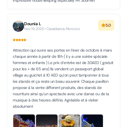
impressive house keeping especially Mr Soumen
Dounia L
5.0
Nov 19, 2025 • Casablanca, Morocco
Attraction qui ouvre ses portes en hiver de octobre à mars
chaque année à partir de 18h ( il y a une soirée spéciale
femmes et enfants ) Le prix d’entrée est de 30AED ( gratuit
pour les + de 65 ans) Ils vendent un passeport global
village au guichet à 10 AED qu’on peut tamponner à tous
les stands et ça reste un beau souvenir. Chaque pavillon
propose à la vente different produits, des stands de
nourriture ainsi qu’un spectacle avec une danse ou de la
musique à des heures définis. Agréable et à visiter
absolument