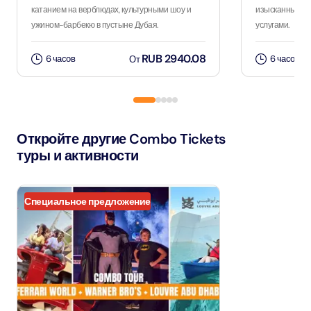
катанием на верблюдах, культурными шоу и
изысканным уж
ужином-барбекю в пустыне Дубая.
услугами.
RUB 2940.08
6 часов
6 часов
От
Откройте другие Combo Tickets
туры и активности
Специальное предложение