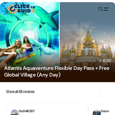
Skip to content
⭐
4
(
68
)
Atlantis Aquaventure Flexible Day Pass + Free
Global Village (Any Day)
Show all
68
reviews
‹
›
Go546287
Dounia L