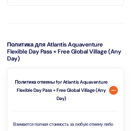
Aquaventure Waterpark usually opens daily from
10:00 AM until sunset (around 6:30 PM). Hours may
vary during special events, holidays, or summer
months. We recommend arriving early to make the
Политика для Atlantis Aquaventure
most of your visit.
Flexible Day Pass + Free Global Village (Any
Day)
Политика отмены for Atlantis Aquaventure
Flexible Day Pass + Free Global Village (Any
Day)
Взимается полная стоимость за любую отмену либо