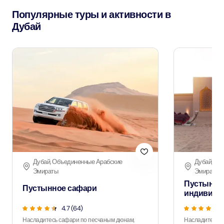
Популярные туры и активности в
Дубай
Дубай, Объединенные Арабские
Дубай, Об
Эмираты
Эмираты
Пустынно
Пустынное сафари
индивиду
4.7 (64)
Насладитесь сафари по песчаным дюнам,
Насладитесь 