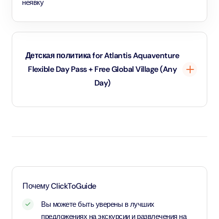
неявку
Детская политика for Atlantis Aquaventure
Flexible Day Pass + Free Global Village (Any
Day)
Дети до 1 года и 11 месяцев - младенцы и вход для них
бесплатный.
Дети в возрасте от 2 до 10 лет и 11 месяцев, а также
дети ростом от 1,1 метра - оплачивают детский тариф.
Для детей возрастом от 11 лет и старше - применяется
Почему ClickToGuide
тариф для взрослых
Вы можете быть уверены в лучших
предложениях на экскурсии и развлечения на