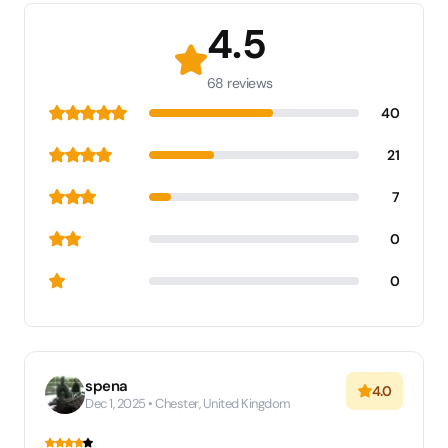
4.5
68 reviews
40
21
7
0
0
spena
4.0
Dec 1, 2025 • Chester, United Kingdom