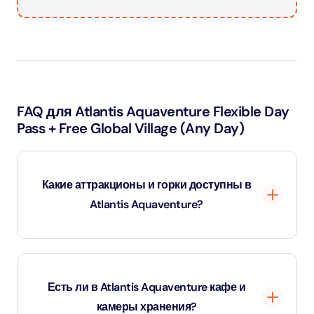
FAQ для Atlantis Aquaventure Flexible Day
Pass + Free Global Village (Any Day)
Какие аттракционы и горки доступны в
Atlantis Aquaventure?
Atlantis Aquaventure — один из крупнейших и самых
захватывающих водных парков на Ближнем Востоке,
Есть ли в Atlantis Aquaventure кафе и
предлагающий более 105 захватывающих горок, рек и
камеры хранения?
водных зон для всех возрастов. Среди главных