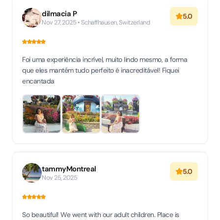
dilmacia P
5.0
Nov 27, 2025 • Schaffhausen, Switzerland
Foi uma experiência incrível, muito lindo mesmo, a forma
que eles mantém tudo perfeito é inacreditável! Fiquei
encantada
tammyMontreal
5.0
Nov 25, 2025
So beautiful! We went with our adult children. Place is