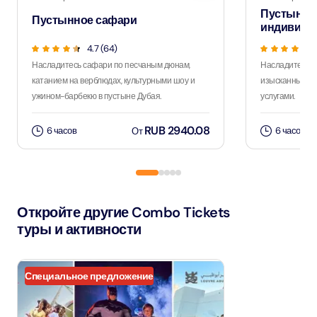
Пустынно
Пустынное сафари
индивиду
4.7 (64)
Насладитесь сафари по песчаным дюнам,
Насладитесь 
катанием на верблюдах, культурными шоу и
изысканным уж
ужином-барбекю в пустыне Дубая.
услугами.
RUB 2940.08
6 часов
6 часов
От
Откройте другие Combo Tickets
туры и активности
Специальное предложение