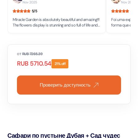
Nov 2025
Nov 2025
•
5
/5
5
/5
MIracle Garden is absolutely beautiful and amazing!!!
Foi uma experiên
The flowers display is stunning and so full of life and
forma que eles 
colors! It simply brings so much joy.
inacreditável! F
от
RUB
7265.39
RUB
5710.54
21
% off
Проверить доступность
Сафари по пустыне Дубая + Сад чудес