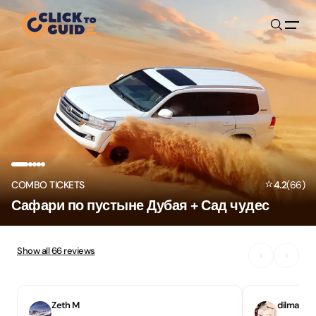
Skip to content
⭐
COMBO TICKETS
4.2
(
66
)
Сафари по пустыне Дубая + Сад чудес
Show all
66
reviews
‹
›
Zeth M
dilmacia 