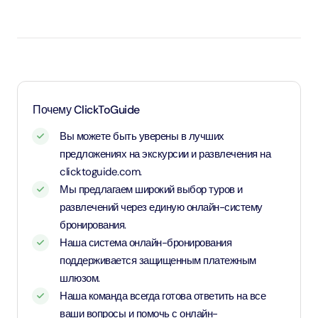
Дети возрастом до 3 лет — младенцы, вход
бесплатный (необходим документ,
подтверждающий возраст).
Дети возрастом от 3 до 12 лет — оплачивают
детский тариф (необходим документ,
подтверждающий возраст).
Почему ClickToGuide
Дети и взрослые возрастом от 12 лет и старше —
Вы можете быть уверены в лучших
применяется взрослый тариф.
предложениях на экскурсии и развлечения на
clicktoguide.com.
Мы предлагаем широкий выбор туров и
развлечений через единую онлайн-систему
бронирования.
Наша система онлайн-бронирования
поддерживается защищенным платежным
шлюзом.
Наша команда всегда готова ответить на все
ваши вопросы и помочь с онлайн-