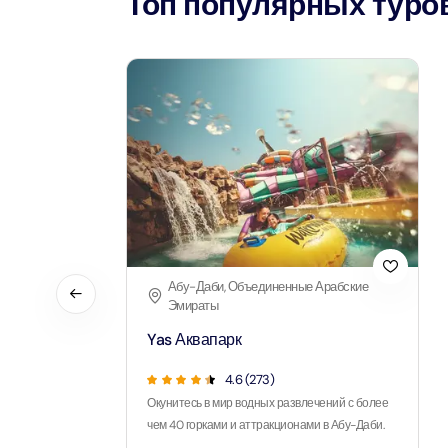
Топ популярных туров
Attract
LEGOLA
Attract
Wild Wa
Prime 
Attract
The Vi
Dubai 
Абу-Даби, Объединенные Арабские
Attract
Эмираты
Yas Аквапарк
Wild W
Attract
4.6
(
273
)
Окунитесь в мир водных развлечений с более
чем 40 горками и аттракционами в Абу-Даби.
Wild W