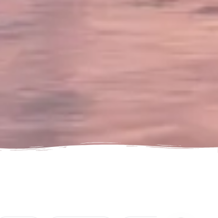
Attraction in Дубай, Объединенные Арабские Эмираты
Ain Dubai (Non Peak) + Madame Tussauds (General Admission)
Attraction in Дубай, Объединенные Арабские Эмираты
IMG Worlds of Adventure + Free Global Village (Any Day) + Dubai
Frame (General Admission)
Attraction in Дубай, Объединенные Арабские Эмираты
Dhow Cruise Dinner in Dubai Marina + Dubai Frame (General
Admission)
Attraction in Дубай, Объединенные Арабские Эмираты
Dhow Cruise Dinner in Dubai Marina + Any 1 Park At Dubai Parks &
Resorts With Free Shuttle
Attraction in Дубай, Объединенные Арабские Эмираты
Dhow Cruise Dinner in Dubai Marina + AYA Universe
Attraction in Дубай, Объединенные Арабские Эмираты