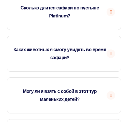
Сколько длится сафари по пустыне
Platinum?
Продолжительность экскурсии составляет около семи
часов, включая трансфер.
Каких животных я смогу увидеть во время
сафари?
Ожидайте увидеть арабских ориксов, газелей и
пустынных лисиц в их естественной среде обитания.
Могу ли я взять с собой в этот тур
маленьких детей?
Экскурсия подходит для детей в возрасте от 5 лет и
старше. Для детей младшего возраста требуется