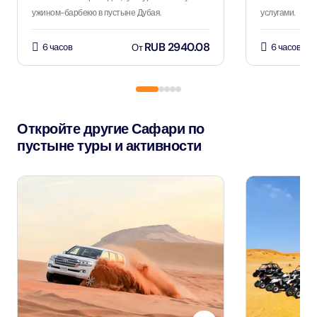
ужином-барбекю в пустыне Дубая.
услугами.
RUB 2940.08
6 часов
6 часов
От
Откройте другие Сафари по
пустыне туры и активности