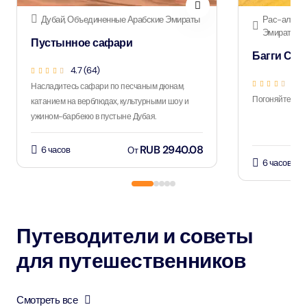
Дубай, Объединенные Арабские Эмираты
Рас-аль-Х
Эмираты
Пустынное сафари
Багги Са
4.7 (64)
4.8 
Насладитесь сафари по песчаным дюнам,
Погоняйте на б
катанием на верблюдах, культурными шоу и
ужином-барбекю в пустыне Дубая.
RUB 2940.08
6 часов
От
6 часов
Путеводители и советы
для путешественников
Смотреть все