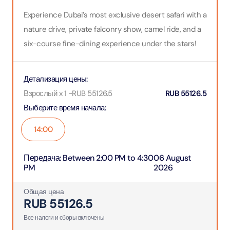
Experience Dubai’s most exclusive desert safari with a
nature drive, private falconry show, camel ride, and a
six-course fine-dining experience under the stars!
Детализация цены
:
Взрослый x 1
-
RUB
55126.5
RUB
55126.5
Выберите время начала
:
14:00
Передача
:
Between 2:00 PM to 4:30
06 August
PM
2026
Общая цена
RUB
55126.5
Все налоги и сборы включены