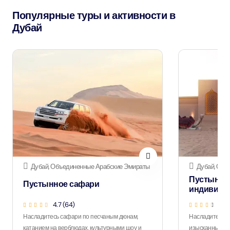
Популярные туры и активности в
Дубай
Дубай, Объединенные Арабские Эмираты
Дубай, Объ
Пустынно
Пустынное сафари
индивиду
4.7 (64)
4.5
Насладитесь сафари по песчаным дюнам,
Насладитесь 
катанием на верблюдах, культурными шоу и
изысканным уж