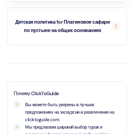
Детская политика for Платиновое сафари
по пустыне на общих основаниях
Дети до 4,99 лет не допускаются на совместную
поездку на природу (требуется бронирование
частного автомобиля)
Возраст от 5 до 11,99 лет принимается по детскому
тарифу
Возраст 12 лет и старше рассматривается и
Почему ClickToGuide
оплачивается по тарифу для взрослых
Вы можете быть уверены в лучших
предложениях на экскурсии и развлечения на
clicktoguide.com.
Мы предлагаем широкий выбор туров и