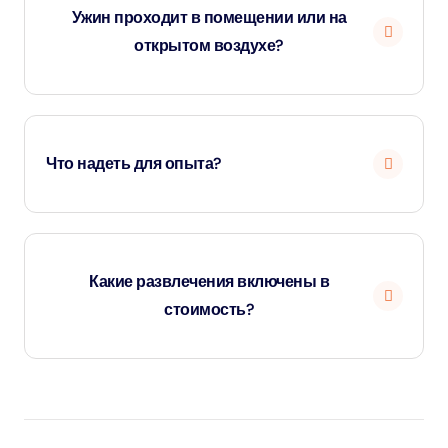
Ужин проходит в помещении или на
индивидуальное бронирование.
открытом воздухе?
Ужин из шести блюд подается в открытой кабине под
звездным небом.
Что надеть для опыта?
Надевайте удобную одежду, а зимой берите с собой
куртку. Арабские куртки (бишт) предоставляются по
Какие развлечения включены в
запросу.
стоимость?
Насладитесь акробатическим шоу и огненным
представлением.