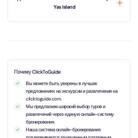
Yas Island
Дети до 1 года и 11 месяцев - младенцы и вход для них
бесплатный.
Дети в возрасте от 2 до 10 лет и 11 месяцев, а также
дети ростом от 1,1 метра - оплачивают детский тариф.
Для детей возрастом от 11 лет и старше - применяется
Почему ClickToGuide
тариф для взрослых
Вы можете быть уверены в лучших
предложениях на экскурсии и развлечения на
clicktoguide.com.
Мы предлагаем широкий выбор туров и
развлечений через единую онлайн-систему
бронирования.
Наша система онлайн-бронирования
поддерживается защищенным платежным