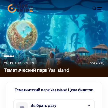
Skip to content
⭐
YAS ISLAND TICKETS
4.2
(
216
)
Тематический парк Yas Island
Тематический парк Yas Island Цена билетов
Выбрать дату