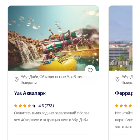
Абу-Даби, Объединенные Арабские
Абу-Даби,
Эмираты
Эмираты
Yas Аквапарк
Феррари П
4.6 (273)
Окунитесь в мир водных развлечений с более
Испытайте ост
чем 40 горками и аттракционами в Абу-Даби.
парке Ferrari 
захватывающим