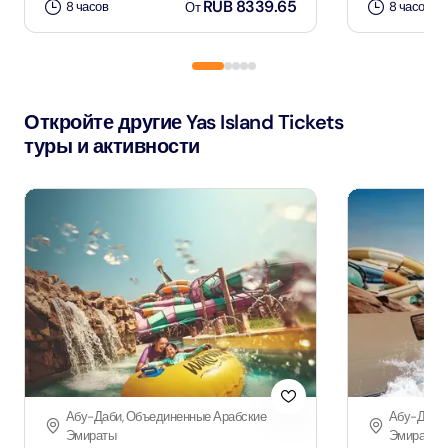
RUB 8339.65
8 часов
8 часов
От
Откройте другие Yas Island Tickets
туры и активности
Абу-Даби, Объединенные Арабские
Абу-Даби,
Эмираты
Эмираты