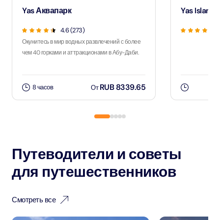
Yas Аквапарк
Yas Island 
4.6 (273)
Окунитесь в мир водных развлечений с более
чем 40 горками и аттракционами в Абу-Даби.
RUB 8339.65
8 часов
От
Путеводители и советы
для путешественников
Смотреть все