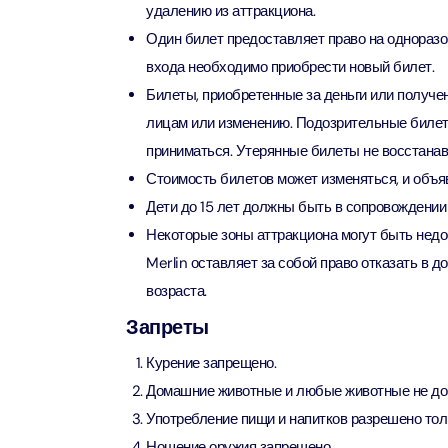
удалению из аттракциона.
Один билет предоставляет право на одноразо
AYA Uni
входа необходимо приобрести новый билет.
Time
Attract
Билеты, приобретенные за деньги или получен
лицам или изменению. Подозрительные билеты
Atlant
приниматься. Утерянные билеты не восстана
(Non-P
Стоимость билетов может изменяться, и объя
Attract
Дети до 15 лет должны быть в сопровождении 
Некоторые зоны аттракциона могут быть недо
Atlant
Admiss
Merlin оставляет за собой право отказать в 
Attract
возраста.
Запреты
Any 1 P
Frame 
Курение запрещено.
Attract
Домашние животные и любые животные не до
Употребление пищи и напитков разрешено тол
Real M
Ношение оружия запрещено.