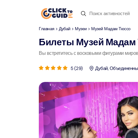
Skip to content
Главная
>
Дубай
>
Музеи
> Музей Мадам Тюссо
Дубай
Дневные туры
Недавние запросы
Билеты
Музей Мадам
Дубай
Дневные т
Вы встретитесь с восковыми фигурами миров
Местопо
Абу-Даби
Сафари по пустыне
5
(
29
)
Дубай
,
Объединенны
Attract
Attract
Рас-аль-Хайма
Пусты
Yas Ma
Шарджа
Круиз с ужином
Attract
Attract
Antalya
Водный спорт
Мега Д
90-мин
Attract
Attract
Istanbul
Зоопарк