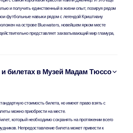
лфи с самой королевой красоты Кайли Дженнер. И это еще
ion in Дубай, Объединенные Арабские Эмираты
елью и получить единственный в жизни опыт, позируя рядом
свои футбольные навыки рядом с легендой Криштиану
bai (Non Peak) + Dhow Cruise Dinner in Dubai Marina
ion in Дубай, Объединенные Арабские Эмираты
оложен на острове Bluewaters, новейшем ярком месте
й действительно представляет захватывающий мир гламура,
Top Burj Khalifa (124 Floor) Non-Prime Time + Desert Safari
ard) + Dubai Aquarium and Underwater Zoo
ion in Дубай, Объединенные Арабские Эмираты
rlds of Adventure + Dubai Aquarium Underwater Zoo
 и билетах в Музей Мадам Тюссо
 Pass)
ion in Дубай, Объединенные Арабские Эмираты
lds of Adventure + Free Global Village (Any Day) + Miracle
n
тандартную стоимость билета, но имеют право взять с
ion in Дубай, Объединенные Арабские Эмираты
леты можно приобрести на месте.
лет, который необходимо сохранять на протяжении всего
ruise Dinner in Dubai Marina + IMG Worlds of Adventure
удников. Непредоставление билета может привести к
ion in Дубай, Объединенные Арабские Эмираты