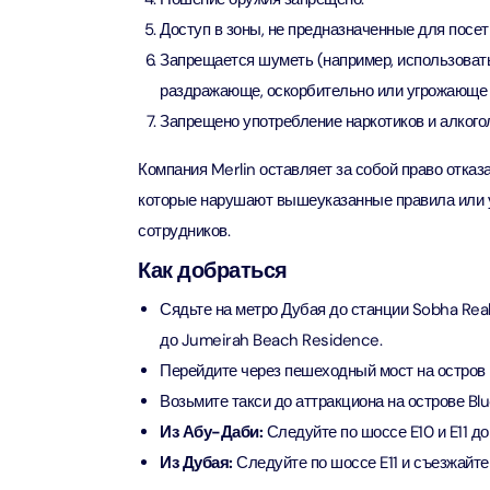
Attract
Доступ в зоны, не предназначенные для посет
Запрещается шуметь (например, использоват
LEGOLA
раздражающе, оскорбительно или угрожающе 
Attract
Запрещено употребление наркотиков и алкого
Компания Merlin оставляет за собой право отказа
Wild Wa
которые нарушают вышеуказанные правила или у
Prime 
Attract
сотрудников.
Как добраться
The Vi
Dubai 
Сядьте на метро Дубая до станции Sobha Rea
Attract
до Jumeirah Beach Residence.
Перейдите через пешеходный мост на остров B
Wild W
Возьмите такси до аттракциона на острове Blu
Attract
Из Абу-Даби:
Следуйте по шоссе E10 и E11 д
Из Дубая:
Следуйте по шоссе E11 и съезжайте 
Wild W