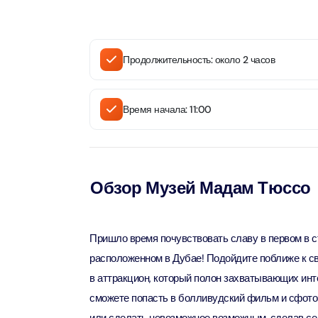
90 мин
Ain Du
Attract
Attract
Продолжительность: около 2 часов
At The 
Время начала: 11:00
(Gener
Attract
Dubai M
Обзор Музей Мадам Тюссо
Attract
Miracl
Пришло время почувствовать славу в первом в с
Attract
расположенном в Дубае! Подойдите поближе к с
в аттракцион, который полон захватывающих инт
At The 
сможете попасть в болливудский фильм и сфот
The Pa