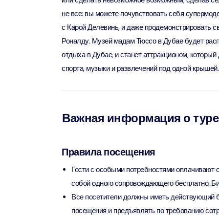
или сделать невозможное возможным, сделав се
Attract
не все: вы можете почувствовать себя супермод
с Карой Делевинь, и даже продемонстрировать 
Ain Du
Attract
Роналду. Музей мадам Тюссо в Дубае будет расп
отдыха в Дубае, и станет аттракционом, которы
At The 
спорта, музыки и развлечений под одной крышей.
(Stand
Attract
IMG Wo
Важная информация о туре
(Silver
Attract
Правила посещения
IMG Wor
Garde
Гости с особыми потребностями оплачивают с
Attract
собой одного сопровождающего бесплатно. Би
Все посетители должны иметь действующий би
Dhow C
посещения и предъявлять по требованию сотр
Attract