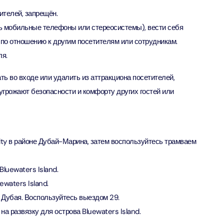
ion in Дубай, Объединенные Арабские Эмираты
ителей, запрещён.
ь мобильные телефоны или стереосистемы), вести себя
ND® Park + Dubai Frame (General Admission)
по отношению к другим посетителям или сотрудникам.
ion in Дубай, Объединенные Арабские Эмираты
ля.
ть во входе или удалить из аттракциона посетителей,
di Waterpark + At The Top Burj Khalifa (124 Floor) - Non-
грожают безопасности и комфорту других гостей или
Time
ion in Дубай, Объединенные Арабские Эмираты
ew at The Palm (Non-Prime Hours) + Dhow Cruise Dinner in
Marina
lty в районе Дубай-Марина, затем воспользуйтесь трамваем
ion in Дубай, Объединенные Арабские Эмираты
luewaters Island.
adi Waterpark + MOTIONGATE™ Park With Free Shuttle
ewaters Island.
ion in Дубай, О��ъединенные Арабские Эмираты
о Дубая. Воспользуйтесь выездом 29.
на развязку для острова Bluewaters Island.
adi Waterpark (General Admission) + IMG Worlds of