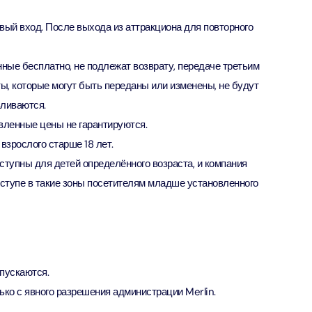
вый вход. После выхода из аттракциона для повторного
verse + At The Top Burj Khalifa (124 Floor) - Non-Prime
ion in Дубай, Объединенные Арабские Эмираты
ные бесплатно, не подлежат возврату, передаче третьим
, которые могут быть переданы или изменены, не будут
is Aquaventure Flexible Day Pass + The View at The Palm
вливаются.
rime Hours)
вленные цены не гарантируются.
ion in Дубай, Объединенные Арабские Эмираты
взрослого старше 18 лет.
ступны для детей определённого возраста, и компания
is Aquaventure Flexible Day Pass + Dubai Frame (General
ion)
доступе в такие зоны посетителям младше установленного
ion in Дубай, Объединенные Арабские Эмираты
ark At Dubai Parks & Resorts With Free Shuttle + Dubai
(General Admission)
ion in Дубай, Объединенные Арабские Эмираты
пускаются.
ько с явного разрешения администрации Merlin.
adrid World Park + Dubai Frame (General Admission)