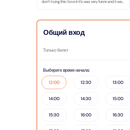
Приключения
don’t trying this I love it it’s was very funnn and it was
Attract
a good experience I will be here again
Attract
Аквариум
Attract
Общий вход
Билеты в парки и курорты
Attract
Дубая
Dustak
Attract
Только билет
Башня Аль-Араб
Attract
Al Man
Выберите время начала
:
Yas Island Tickets
Attract
La Per
12:00
12:30
13:00
Attract
The Vi
Combo Tickets
(Any D
14:00
14:30
15:00
Attract
Dubai Dolphinarium
Attract
Tickets
15:30
16:00
16:30
Attract
City Tour Tickets
Закатн