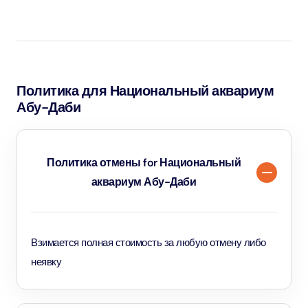
Помимо общего входа, посетители могут расширить
свои впечатления, воспользовавшись премиальными
опциями, такими как экскурсия "За кулисами" или
прогулка на лодке со стеклянным дном Bu Tinah Dhow,
Политика для Национальный аквариум
предлагающими уникальные виды и более глубокое
Абу-Даби
знакомство с морской жизнью.
Политика отмены for Национальный
аквариум Абу-Даби
Взимается полная стоимость за любую отмену либо
неявку