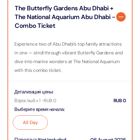
The Butterfly Gardens Abu Dhabi +
The National Aquarium Abu Dhabi -
Combo Ticket
Experience two of Abu Dhabi’s top family attractions
in one — stroll through vibrant Butterfly Gardens and
dive into marine wonders at The National Aquarium
with this combo ticket.
Детализация цены
:
Взрослый x 1
-
RUB
0
RUB
0
Выберите время начала
:
All Day
Передача
:
Not Included
06 August 2026