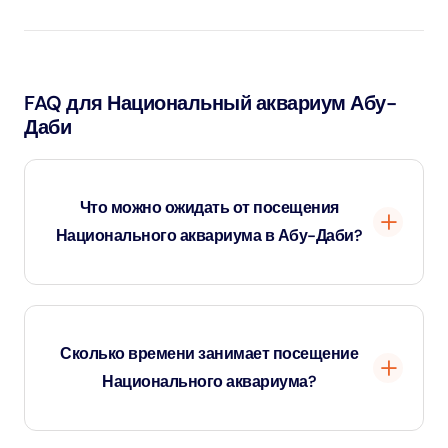
FAQ для Национальный аквариум Абу-
Даби
Что можно ожидать от посещения
Национального аквариума в Абу-Даби?
Национальный аквариум в Абу-Даби — крупнейший
аквариум на Ближнем Востоке, в котором
Сколько времени занимает посещение
представлено более 46 000 морских и пресноводных
Национального аквариума?
животных в 10 тематических зонах. Посетители могут
близко познакомиться с акулами, скатами,
экзотическими рыбами и уникальными экосистемами.