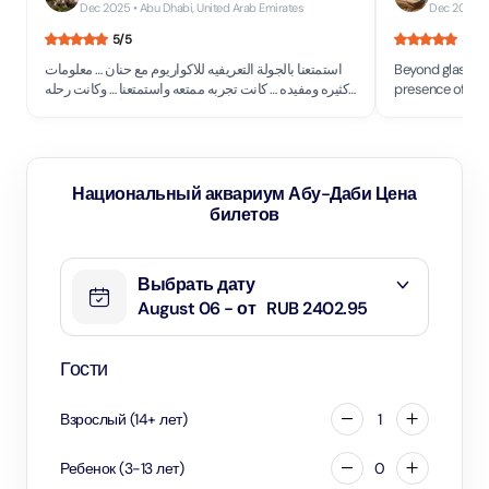
Dec 2025
• Abu Dhabi, United Arab Emirates
Dec 2025
5
/5
5
/5
استمتعنا بالجولة التعريفيه للاكواريوم مع حنان … معلومات
Beyond glass ex
كثيره ومفيده … كانت تجربه ممتعه واستمتعنا … وكانت رحله
presence of Ha
القرب ممتعه كثيرا للأطفال بها كثيرا
full of knowledg
everything
Национальный аквариум Абу-Даби Цена
билетов
Выбрать дату
August 06 - от
RUB 2402.95
Гости
Взрослый
(
14
+
лет
)
1
Ребенок
(
3
-
13
лет
)
0