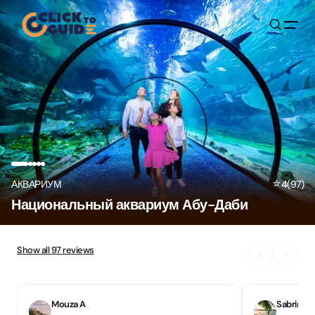
Skip to content
⭐
АКВАРИУМ
4
(
97
)
Национальный аквариум Абу-Даби
Show all
97
reviews
‹
›
Mouza A
Sabrine H