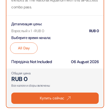
exhibits at The National Aquarium with this all-access
combo pass.
Детализация цены
:
Взрослый x 1
-
RUB
0
RUB
0
Выберите время начала
:
All Day
Передача
:
Not Included
06 August 2026
Общая цена
RUB
0
Все налоги и сборы включены
Купить сейчас