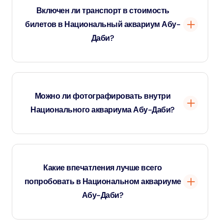
Включен ли транспорт в стоимость
имеют право на бесплатный вход при наличии
билетов в Национальный аквариум Абу-
действительного удостоверения личности. Правила
Даби?
продажи билетов могут меняться, поэтому
рекомендуется уточнять их при бронировании.
Транспорт не входит в стоимость билетов в
Национальный аквариум Абу-Даби. Посетители
Можно ли фотографировать внутри
должны самостоятельно организовать свой проезд до
Национального аквариума Абу-Даби?
Аль-Каны.
В Национальном аквариуме Абу-Даби разрешено
фотографировать для личного пользования, но в
Какие впечатления лучше всего
некоторых зонах может быть ограничена съемка со
попробовать в Национальном аквариуме
вспышкой и профессиональным оборудованием.
Абу-Даби?