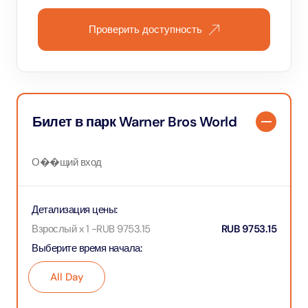
Проверить доступность
Билет в парк Warner Bros World
О��щий вход
Детализация цены
:
Взрослый x 1
-
RUB
9753.15
RUB
9753.15
Выберите время начала
:
All Day