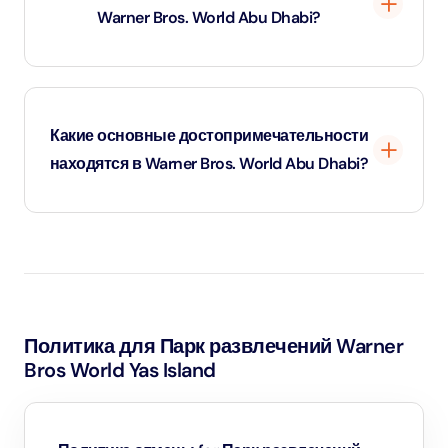
Warner Bros. World Abu Dhabi?
безопасного времяпрепровождения.
На территории Warner Bros. World Abu Dhabi
запрещено употреблять посторонние продукты и
Какие основные достопримечательности
напитки, но в парке есть несколько ресторанов داخل.
находятся в Warner Bros. World Abu Dhabi?
В Warner Bros. World Abu Dhabi представлены такие
популярные аттракционы, как аттракционы на тему
Бэтмена в Готэм-сити, Супермена в Метрополисе, а
также аттракционы для всей семьи в Cartoon
Политика для Парк развлечений Warner
Junction и Bedrock.
Bros World Yas Island