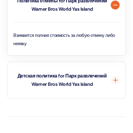
Политика отмены for Парк развлечений
Warner Bros World Yas Island
Взимается полная стоимость за любую отмену либо
неявку
Детская политика for Парк развлечений
Warner Bros World Yas Island
Дети возрастом до 3 лет — младенцы, вход
бесплатный (необходим документ,
подтверждающий возраст).
Дети возрастом от 3 лет и ростом до 1,1 метра —