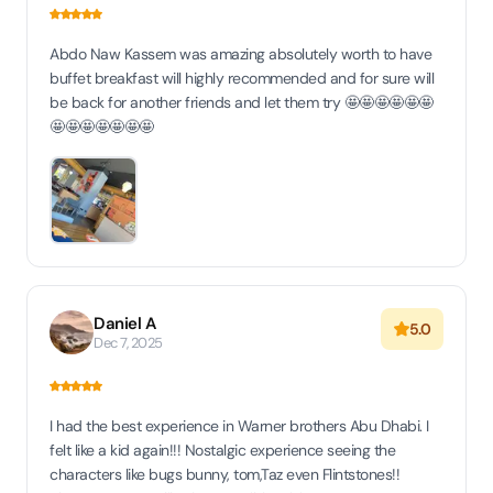
Abdo Naw Kassem was amazing absolutely worth to have
buffet breakfast will highly recommended and for sure will
be back for another friends and let them try 🤩🤩🤩🤩🤩🤩
🤩🤩🤩🤩🤩🤩🤩
Daniel A
5.0
Dec 7, 2025
I had the best experience in Warner brothers Abu Dhabi. I
felt like a kid again!!! Nostalgic experience seeing the
characters like bugs bunny, tom,Taz even Flintstones!!