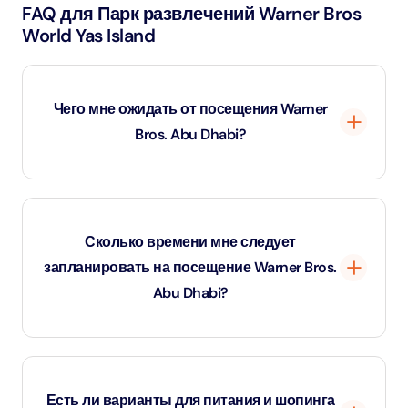
FAQ для Парк развлечений Warner Bros
World Yas Island
Чего мне ожидать от посещения Warner
Bros. Abu Dhabi?
Warner Bros. Abu Dhabi — это крытый тематический
парк, включающий шесть захватывающих зон,
Сколько времени мне следует
вдохновленных самыми культовыми франшизами
запланировать на посещение Warner Bros.
Warner Bros, такими как DC Super Heroes, Looney
Abu Dhabi?
Tunes и Hanna-Barbera. Гости могут насладиться
захватывающими аттракционами, живыми шоу и
встречами с персонажами.
Посетители обычно проводят от 4 до 6 часов,
исследуя парк, наслаждаясь аттракционами, шоу и
Есть ли варианты для питания и шопинга
вариантами питания. Чтобы полностью ознакомиться