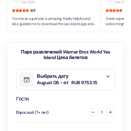
Dec 2025
Dec 2025
5
/5
5
/5
Yvonne at superstar is amazing. Really helpful and
Great experience
also guided me to download the yas island app and
welcoming! Wonderful place, kids really enjoyed it.
get discounts. She is super friendly and also packed
Green Lantern is
my shopping perfect for a flight.
Парк развлечений Warner Bros World Yas
Island Цена билетов
Выбрать дату
August 06 - от
RUB 9753.15
Гости
Взрослый
(
7
+
лет
)
1