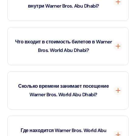
внутри Warner Bros. Abu Dhabi?
со всеми зонами, рекомендуется выделить полдня или
полный день.
Да, в парке есть тематические рестораны,
предлагающие разнообразные кухни, а также магазины
Что входит в стоимость билетов в Warner
с эксклюзивной продукцией, такой как игрушки, одежда
Bros. World Abu Dhabi?
и сувениры.
Билеты в Warner Bros. World Abu Dhabi включают в
себя полный день посещения всех аттракционов,
Сколько времени занимает посещение
тематических площадок и персонажей парка.
Warner Bros. World Abu Dhabi?
Для комфортного посещения Warner Bros. World Abu
Dhabi обычно требуется около 6-8 часов, чтобы
Где находится Warner Bros. World Abu
осмотреть все аттракционы, шоу и развлечения.