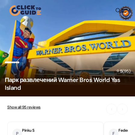
Skip to content
⭐
5
(
95
)
Парк развлечений Warner Bros World Yas
Island
Show all
95
reviews
‹
›
Pinku S
Federica
P
F