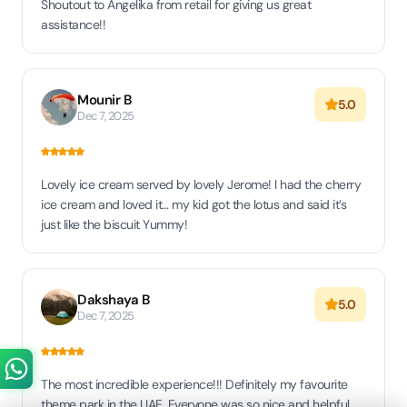
Shoutout to Angelika from retail for giving us great
assistance!!
Mounir B
5.0
Dec 7, 2025
Lovely ice cream served by lovely Jerome! I had the cherry
ice cream and loved it… my kid got the lotus and said it’s
just like the biscuit Yummy!
Dakshaya B
5.0
Dec 7, 2025
The most incredible experience!!! Definitely my favourite
theme park in the UAE. Everyone was so nice and helpful