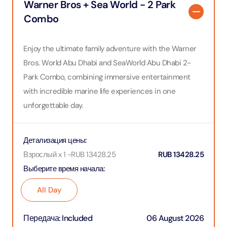
Warner Bros + Sea World - 2 Park
Combo
Enjoy the ultimate family adventure with the Warner
Bros. World Abu Dhabi and SeaWorld Abu Dhabi 2-
Park Combo, combining immersive entertainment
with incredible marine life experiences in one
unforgettable day.
Детализация цены
:
Взрослый x 1
-
RUB
13428.25
RUB
13428.25
Выберите время начала
:
All Day
Передача
:
Included
06 August 2026