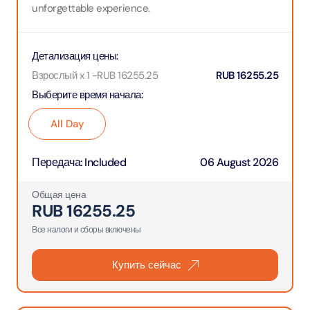
unforgettable experience.
Детализация цены
:
Взрослый x 1
-
RUB
16255.25
RUB
16255.25
Выберите время начала
:
All Day
Передача
:
Included
06 August 2026
Общая цена
RUB
16255.25
Все налоги и сборы включены
Купить сейчас