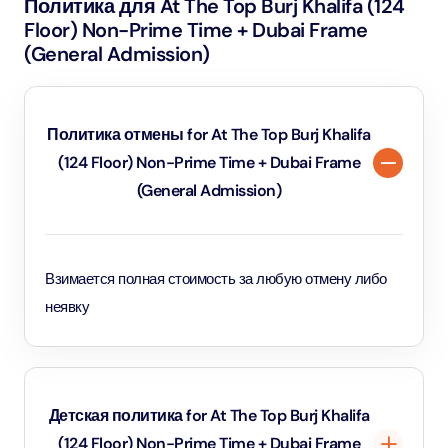
Политика для At The Top Burj Khalifa (124
Выберите предпочтительную дату и время для
Floor) Non-Prime Time + Dubai Frame
посещения Dubai Frame, и в несколько кликов ваши
(General Admission)
билеты будут забронированы. Обязательно проверьте
наличие скидок или комбинированных билетов,
которые предлагают доступ к другим близлежащим
Политика отмены for At The Top Burj Khalifa
достопримечательностям! Это очень удобно, и вы
(124 Floor) Non-Prime Time + Dubai Frame
избежите длинных очередей у ​​входа. Типы доступных
(General Admission)
билетов Когда дело доходит до билетов на Dubai
Frame, есть несколько вариантов на выбор, которые
подойдут любому путешественнику. Вы можете
Взимается полная стоимость за любую отмену либо
выбрать стандартный входной билет, который
неявку
позволит вам посетить основные
достопримечательности в пределах рамки. Если вы
ищете немного больше, рассмотрите премиум-билеты,
которые могут включать экскурсии или особые
Детская политика for At The Top Burj Khalifa
впечатления. Каждый тип билета предназначен для
(124 Floor) Non-Prime Time + Dubai Frame