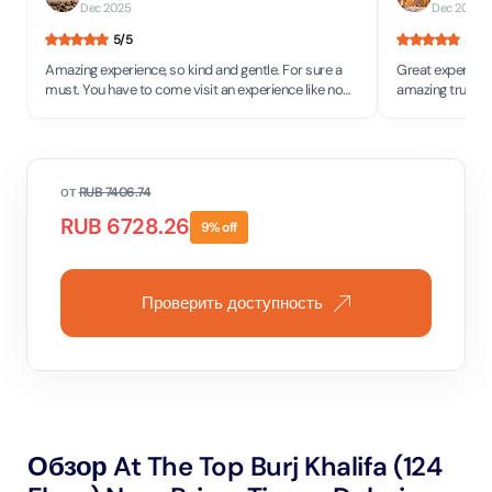
Dec 2025
Dec 2025
5
/5
5
/5
Amazing experience, so kind and gentle. For sure a
Great experienc
must. You have to come visit an experience like no
amazing truly w
other in any part of the world.
night we saw the
khalifa and Toda
floor . Good se
от
RUB
7406.74
RUB
6728.26
9
% off
Проверить доступность
Обзор At The Top Burj Khalifa (124