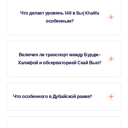
на уровень 124.
Что делает уровень 148 в Burj Khalifa
особенным?
На уровне 148 находится самая высокая в мире
смотровая площадка на высоте 555 метров с
Включен ли транспорт между Бурдж-
роскошным лаунжем и индивидуальным
Халифой и обсерваторией Скай Вью?
обслуживанием.
Нет, гостям необходимо самостоятельно организовать
транспортное сообщение между двумя местами
Что особенного в Дубайской рамке?
проведения мероприятия.
Dubai Frame - это культовое сооружение, с которого
открывается панорамный вид на Старый и Новый