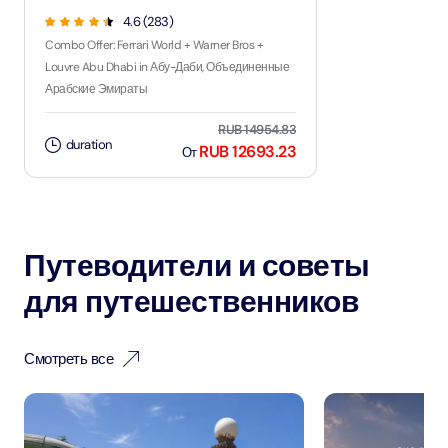
4.6 (283)
Combo Offer: Ferrari World + Warner Bros +
Louvre Abu Dhabi in Абу-Даби, Объединенные
Арабские Эмираты
RUB 14954.83
duration
RUB 12693.23
От
Путеводители и советы
для путешественников
Смотреть все