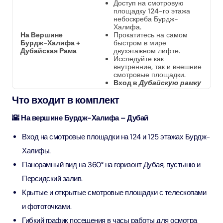
Доступ на смотровую
площадку 124-го этажа
небоскреба Бурдж-
Халифа.
На Вершине
Прокатитесь на самом
Бурдж-Халифа +
быстром в мире
Дубайская Рама
двухэтажном лифте.
Исследуйте как
внутренние, так и внешние
смотровые площадки.
Вход в
Дубайскую рамку
Что входит в комплект
🌇 На вершине Бурдж-Халифа – Дубай
Вход на смотровые площадки на 124 и 125 этажах Бурдж-
Халифы.
Панорамный вид на 360° на горизонт Дубая, пустыню и
Персидский залив.
Крытые и открытые смотровые площадки с телескопами
и фототочками.
Гибкий график посещения в часы работы для осмотра