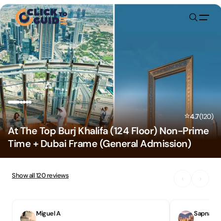
Skip to content
⭐
4.7
(
120
)
At The Top Burj Khalifa (124 Floor) Non-Prime
Time + Dubai Frame (General Admission)
Show all
120
reviews
‹
›
Miguel A
Sapna S