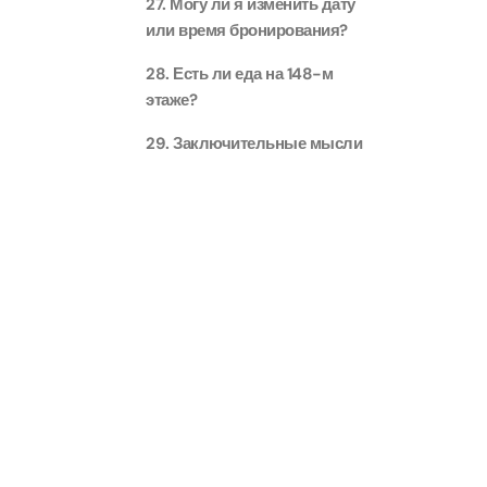
27. Могу ли я изменить дату
или время бронирования?
AYA Uni
28. Есть ли еда на 148-м
Time
этаже?
Attract
29. Заключительные мысли
Atlant
(Non-P
Attract
Atlant
Admiss
Attract
Any 1 P
Frame 
Attract
Real M