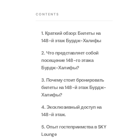
Приключения
Attract
CONTENTS
Attract
Аквариум
Attract
1. Краткий обзор: Билеты на
Билеты в парки и курорты
Attract
148-й этаж Бурдж-Халифы
Дубая
Dustak
Attract
2. Что представляет собой
Башня Аль-Араб
посещение 148-го этажа
Attract
Бурдж-Халифы?
Al Man
Yas Island Tickets
Attract
3. Почему стоит бронировать
La Per
билеты на 148-й этаж Бурдж-
Attract
The Vi
Combo Tickets
Халифы?
(Any D
Attract
4. Эксклюзивный доступ на
Dubai Dolphinarium
Attract
148-й этаж.
Tickets
Attract
5. Опыт гостеприимства в SKY
City Tour Tickets
Закатн
Lounge