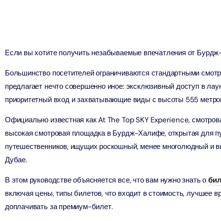
ion in Дубай, Объединенные Арабские Эмираты
ion in Дубай, Объединенные Арабские Эмираты
ion in Дубай, Объединенные Арабские Эмираты
Если вы хотите получить незабываемые впечатления от Бурдж-
ion in Дубай, Объединенные Арабские Эмираты
u Dinner Dhow Cruise – Jaddaf Waterfront
Большинство посетителей ограничиваются стандартными смотр
ion in Дубай, Объединенные Арабские Эмираты
предлагает нечто совершенно иное: эксклюзивный доступ в лау
приоритетный вход и захватывающие виды с высоты 555 метров
ion in Дубай, Объединенные Арабские Эмираты
sour Dinner Cruise
Официально известная как At The Top SKY Experience, смотров
ion in Дубай, Объединенные Арабские Эмираты
высокая смотровая площадка в Бурдж-Халифе, открытая для п
le ВИП пакет с групповым трансфером
путешественников, ищущих роскошный, менее многолюдный и в
ion in Дубай, Объединенные Арабские Эмираты
ew at The Palm (Non-Prime Hours) + Free Global Village
ay)
Дубае.
ion in Дубай, Объединенные Арабские Эмираты
В этом руководстве объясняется все, что вам нужно знать о
бил
ion in Дубай, Объединенные Арабские Эмираты
включая цены, типы билетов, что входит в стоимость, лучшее в
ion in Дубай, Объединенные Арабские Эмираты
доплачивать за премиум-билет.
ый тур на Солёное озеро