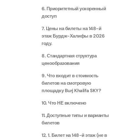
Attracti
6. Приоритетный ускоренный
Aquaventure Waterpark
Real M
Tickets
доступ
Attract
Однодн
Attracti
7. Цены на билеты на 148-й
этаж Бурдж-Халифы в 2026
Real Ma
году.
Морска
Train +
Attracti
Attract
8. Стандартная структура
ценообразования
LEGOLA
2-часо
9. Что входит в стоимость
Attract
Attract
билетов на смотровую
площадку Burj Khalifa SKY?
Роскош
Экскурс
10. Что НЕ включено
Attract
Attract
11. Доступные типы и варианты
билетов
Роскош
Экскур
сэндви
Attract
12. 1. Билет на 148-й этаж (не в
Attract