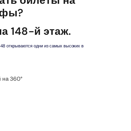
ать билеты на
ифы?
The View at The Palm (Non-Prime Hours) + Miracle Garden
Attraction in Дубай, Объединенные Арабские Эмираты
а 148-й этаж.
Atlantis Aquaventure Flexible Day Pass + Dubai Miracle Garden
148 открываются одни из самых высоких в
Attraction in Дубай, Объединенные Арабские Эмираты
MOTIONGATE™ Park + Dubai Frame (General Admission)
Attraction in Дубай, Объединенные Арабские Эмираты
 на 360°
Any 1 Park At Dubai Parks & Resorts With Free Shuttle + Free
Global Village (Any Day)
Attraction in Дубай, Объединенные Арабские Эмираты
Any 1 Park At Dubai Parks & Resorts With Free Shuttle + Dubai
Safari Bundle