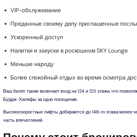
ion in Дубай, Объединенные Арабские Эмираты
VIP-обслуживание
bai (Non Peak) + Dhow Cruise Dinner in Dubai Marina
Преданные своему делу приглашенные посл
ion in Дубай, Объединенные Арабские Эмираты
Ускоренный доступ
Top Burj Khalifa (124 Floor) Non-Prime Time + Desert Safari
ard) + Dubai Aquarium and Underwater Zoo
Напитки и закуски в роскошном SKY Lounge
ion in Дубай, Объединенные Арабские Эмираты
Меньше народу
rlds of Adventure + Dubai Aquarium Underwater Zoo
 Pass)
Более спокойный отдых во время осмотра до
ion in Дубай, Объединенные Арабские Эмираты
Ваш билет также включает вход на 124 и 125 этажи, что позвол
lds of Adventure + Free Global Village (Any Day) + Miracle
Бурдж-Халифы за одно посещение.
n
Высокоскоростные лифты добираются до 148-го этажа менее че
ion in Дубай, Объединенные Арабские Эмираты
часть впечатлений.
ruise Dinner in Dubai Marina + IMG Worlds of Adventure
ion in Дубай, Объединенные Арабские Эмираты