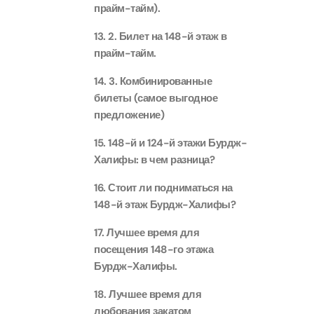
прайм-тайм).
90 мин
Ain Du
13. 2. Билет на 148-й этаж в
Attract
Attract
прайм-тайм.
14. 3. Комбинированные
билеты (самое выгодное
At The 
(Gener
предложение)
Attract
15. 148-й и 124-й этажи Бурдж-
Халифы: в чем разница?
Dubai M
Attract
16. Стоит ли подниматься на
148-й этаж Бурдж-Халифы?
Miracl
17. Лучшее время для
Attract
посещения 148-го этажа
Бурдж-Халифы.
At The 
18. Лучшее время для
The Pa
любования закатом