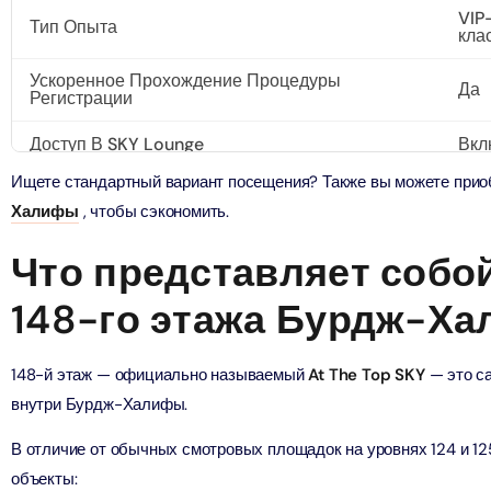
VIP
Тип Опыта
кла
ут - Экскурсия на скоростном катере
bai (Non Peak) + AYA Universe
ion in Дубай, Объединенные Арабские Эмираты
Ускоренное Прохождение Процедуры
ion in Дубай, Объединенные Арабские Эмираты
Да
Регистрации
Доступ В SKY Lounge
Вкл
Top Burj Khalifa (124 Floor) Non-Prime Time + Dubai Frame
al Admission)
Ищете стандартный вариант посещения? Также вы можете при
ion in Дубай, Объединенные Арабские Эмираты
Халифы
, чтобы сэкономить.
Что представляет собо
iracle Garden + Free Global Village (Any Day)
ion in Дубай, Объединенные Арабские Эмираты
148-го этажа Бурдж-Х
e Garden + Dubai Butterfly Garden
148-й этаж — официально называемый
At The Top SKY
— это с
ion in Дубай, Объединенные Арабские Эмираты
внутри Бурдж-Халифы.
Top Burj Khalifa (124 Floor) Non-Prime Time + The View at
В отличие от обычных смотровых площадок на уровнях 124 и 1
lm (Non-Prime Hours)
объекты: