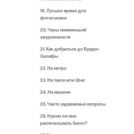
Attract
19. Лучшее время для
Ain Du
фотосъемки
Attract
20. Часы наименьшей
загруженности
At The 
(Stand
21. Как добраться до Бурдж-
Attract
Халифы
22. На метро
IMG Wo
(Silver
23. На такси или Uber
Attract
24. На машине
IMG Wor
Garde
25. Часто задаваемые вопросы
Attract
26. Нужно ли мне
распечатывать билет?
Dhow C
Attract