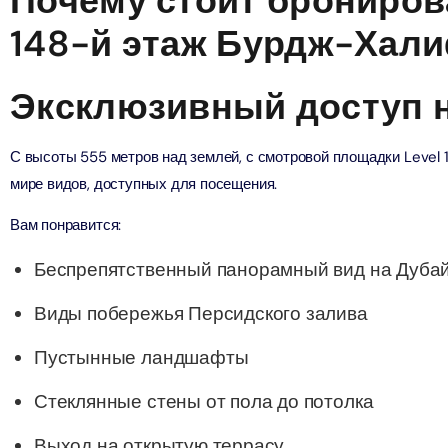
Почему стоит брониров
148-й этаж Бурдж-Хал
verse + At The Top Burj Khalifa (124 Floor) - Non-Prime
ion in Дубай, Объединенные Арабские Эмираты
Эксклюзивный доступ н
is Aquaventure Flexible Day Pass + The View at The Palm
С высоты 555 метров над землей, с смотровой площадки Level 
rime Hours)
мире видов, доступных для посещения.
ion in Дубай, Объединенные Арабские Эмираты
Вам понравится:
is Aquaventure Flexible Day Pass + Dubai Frame (General
ion)
Беспрепятственный панорамный вид на Дубай
ion in Дубай, Объединенные Арабские Эмираты
Виды побережья Персидского залива
ark At Dubai Parks & Resorts With Free Shuttle + Dubai
(General Admission)
Пустынные ландшафты
ion in Дубай, Объединенные Арабские Эмираты
Стеклянные стены от пола до потолка
adrid World Park + Dubai Frame (General Admission)
Выход на открытую террасу