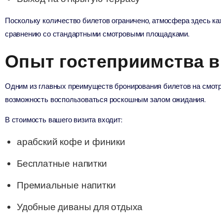
ion in Дубай, Объединенные Арабские Эмираты
Поскольку количество билетов ограничено, атмосфера здесь ка
сравнению со стандартными смотровыми площадками.
ND® Park + Dubai Frame (General Admission)
ion in Дубай, Объединенные Арабские Эмираты
Опыт гостеприимства в
di Waterpark + At The Top Burj Khalifa (124 Floor) - Non-
Одним из главных преимуществ бронирования билетов на смотр
Time
возможность воспользоваться роскошным залом ожидания.
ion in Дубай, Объединенные Арабские Эмираты
В стоимость вашего визита входит:
ew at The Palm (Non-Prime Hours) + Dhow Cruise Dinner in
Marina
арабский кофе и финики
ion in Дубай, Объединенные Арабские Эмираты
Бесплатные напитки
adi Waterpark + MOTIONGATE™ Park With Free Shuttle
Премиальные напитки
ion in Дубай, О��ъединенные Арабские Эмираты
Удобные диваны для отдыха
adi Waterpark (General Admission) + IMG Worlds of