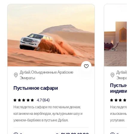
Дубай, Объединенные Арабские
Дубай, Об
Эмираты
Эмираты
Пустынно
Пустынное сафари
индивиду
4.7 (64)
Насладитесь сафари по песчаным дюнам,
Насладитесь 
катанием на верблюдах, культурными шоу и
изысканным уж
ужином-барбекю в пустыне Дубая.
услугами.