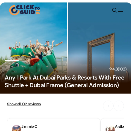
Skip to content
⭐
4.3
(
102
)
Any 1 Park At Dubai Parks & Resorts With Free
Shuttle + Dubai Frame (General Admission)
Show all
102
reviews
‹
›
Jimmie C
Ardbeg31