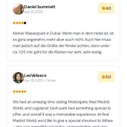
Daniel bummelt
4.0
Apr 21, 2025
Kleiner Wasserpark in Dubai. Wenn man in dem Hotel ist, ist
es ganz angenehm, mehr aber auch nicht. Auch hier muss
man jedoch auf die Größe der Kinder achten, denn unter
ca. 1,05 mtr. geht für die Kleinen nur sehr, sehr wenig.
LeoVelasco
5.0
Apr 18, 2025 • Oman
We had an amazing time visiting Motiongate, Real Madrid
World, and Legoland! Each park had something special to
offer, and overall it was a memorable experience. At Real
Madrid World, we’d like to give a special shoutout to Althea
—she was incredibly proactive, approachable, and very