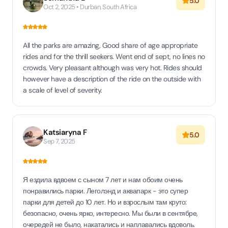
5.0
Oct 2, 2025 • Durban, South Africa
All the parks are amazing, Good share of age appropriate
rides and for the thrill seekers. Went end of sept, no lines no
crowds. Very pleasant although was very hot. Rides should
however have a description of the ride on the outside with
a scale of level of severity.
Katsiaryna F
5.0
Sep 7, 2025
Я ездила вдвоем с сыном 7 лет и нам обоим очень
понравились парки. Леголэнд и аквапарк - это супер
парки для детей до 10 лет. Но и взрослым там круто:
безопасно, очень ярко, интересно. Мы были в сентябре,
очередей не было, накатались и наплавались вдоволь.