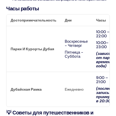
Часы работы
Достопримечательность
Дни
Часы
10:00 –
22:00
Воскресенье
10:00–
- Четверг
23:00
Парки И Курорты Дубая
Пятница -
(зависит
Суббота
от парка 
времени
года)
9:00 –
21:00
(последня
Дубайская Рамка
Ежедневно
запись
примерно
в 20:30)
💡 Советы для путешественников и