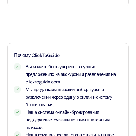
Дети до 1 года и 11 месяцев - младенцы и вход для них
бесплатный.
Дети в возрасте от 2 до 10 лет и 11 месяцев, а также
дети ростом от 1,1 метра - оплачивают детский тариф.
Для детей возрастом от 11 лет и старше - применяется
Почему ClickToGuide
тариф для взрослых
Вы можете быть уверены в лучших
предложениях на экскурсии и развлечения на
clicktoguide.com.
Мы предлагаем широкий выбор туров и
развлечений через единую онлайн-систему
бронирования.
Наша система онлайн-бронирования
поддерживается защищенным платежным
шлюзом.
Наша команда всегда готова ответить на все