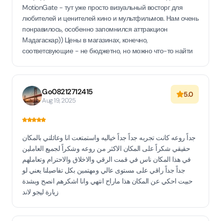
MotionGate - тут уже просто визуальный восторг для
любителей и ценителей кино и мультфильмов. Нам очень
понравилось, особенно запомнился аттракцион
Мадагаскар)) Цены в магазинах, конечно,
соответсвующие - не бюджетно, но можно что-то найти
Go08212712415
5.0
Aug 19, 2025
جداً روعه كانت تجربه جداً جداً خياليه واستمتعت انا وعائلتي بالمكان
حقيقي شكراً على المكان الاكثر من روعه وشكراً لجميع العاملين
في هذا المكان ناس في قمت الرقي والاخلاق والاحترام وتعاملهم
جداً جداً راقي على مستوى عالي ومهتمين بكل تفاصيلنا يعني لو
حبيت احكي عن المكان هذا ماراح انتهي وانا اشكرهم انصح وبشدة
زيارة ليجو لاند