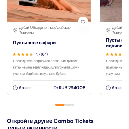
Дубай, Объединенные Арабские
Дубай, Об
Эмираты
Эмираты
Пустынно
Пустынное сафари
индивиду
4.7 (64)
Насладитесь сафари по песчаным дюнам,
Насладитесь 
катанием на верблюдах, культурными шоу и
изысканным уж
ужином-барбекю в пустыне Дубая.
услугами.
RUB 2940.08
6 часов
6 часов
От
Откройте другие Combo Tickets
туры и активности