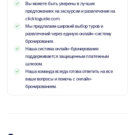
Вы можете быть уверены в лучших
что вы можете исследовать больше того, что может
предложениях на экскурсии и развлечения на
предложить Дубай, и при этом наслаждаться большой
clicktoguide.com.
экономией. Это фантастический способ окунуться как
Мы предлагаем широкий выбор туров и
в старый, так и в новый Дубай за один день,
развлечений через единую онлайн-систему
максимально используя свои впечатления!
бронирования.
Наша система онлайн-бронирования
поддерживается защищенным платежным
шлюзом.
Наша команда всегда готова ответить на все
ваши вопросы и помочь с онлайн-
бронированием.