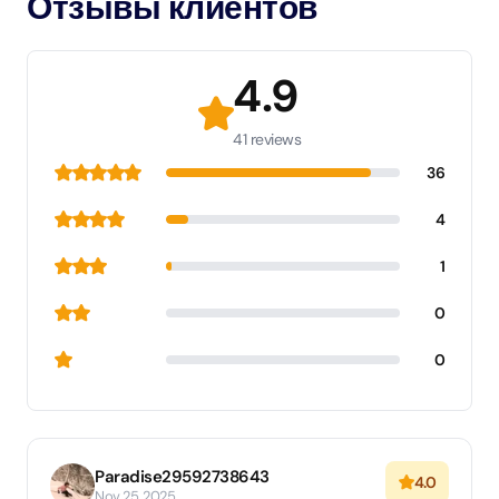
Отзывы клиентов
4.9
41 reviews
36
4
1
0
0
Paradise29592738643
4.0
Nov 25, 2025