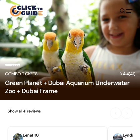
Skip to content
⭐
COMBO TICKETS
4.4
(
41
)
Green Planet + Dubai Aquarium Underwater
Zoo + Dubai Frame
Show all
41
reviews
‹
›
Lena1110
Lynda