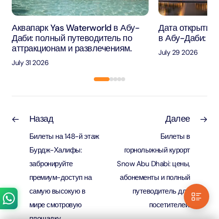
Аквапарк Yas Waterworld в Абу-
Дата открытия 
Даби: полный путеводитель по
в Абу-Даби: че
аттракционам и развлечениям.
July 29 2026
July 31 2026
Назад
Далее
Билеты на 148-й этаж
Билеты в
Бурдж-Халифы:
горнолыжный курорт
забронируйте
Snow Abu Dhabi: цены,
премиум-доступ на
абонементы и полный
самую высокую в
путеводитель для
мире смотровую
посетителей.
площадку.