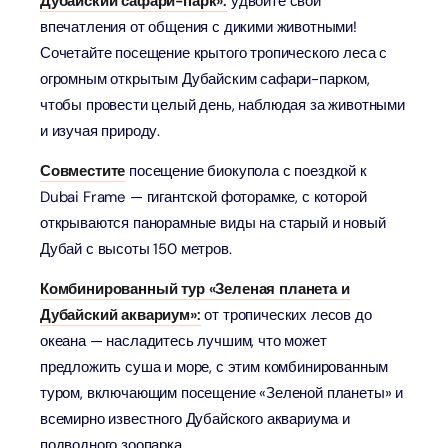
Дубайский сафари-парк»:
удвойте свои
впечатления от общения с дикими животными!
Сочетайте посещение крытого тропического леса с
огромным открытым Дубайским сафари-парком,
чтобы провести целый день, наблюдая за животными
и изучая природу.
Совместите
посещение биокупола с поездкой к
Dubai Frame — гигантской фоторамке, с которой
открываются панорамные виды на старый и новый
Дубай с высоты 150 метров.
Комбинированный тур «Зеленая планета и
Дубайский аквариум»:
от тропических лесов до
океана — насладитесь лучшим, что может
предложить суша и море, с этим комбинированным
туром, включающим посещение «Зеленой планеты» и
всемирно известного Дубайского аквариума и
подводного зоопарка.