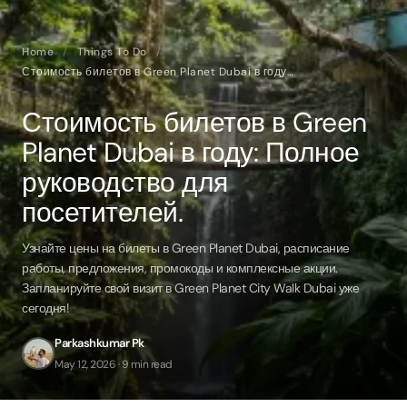
Home
/
Things To Do
/
Стоимость билетов в Green Planet Dubai в году: Полное руководство для посетителей.
Стоимость билетов в Green
Planet Dubai в году: Полное
руководство для
посетителей.
Узнайте цены на билеты в Green Planet Dubai, расписание
работы, предложения, промокоды и комплексные акции.
Запланируйте свой визит в Green Planet City Walk Dubai уже
сегодня!
Parkashkumar Pk
May 12, 2026 · 9 min read