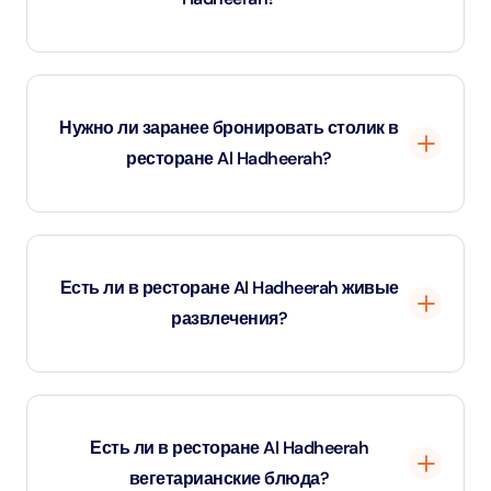
Рекомендуется повседневная или традиционная
арабская одежда.
Нужно ли заранее бронировать столик в
ресторане Al Hadheerah?
Да, необходимо предварительное бронирование,
особенно в выходные и праздничные дни.
Есть ли в ресторане Al Hadheerah живые
развлечения?
Обязательно! Насладитесь танцами живота,
представлениями Тануры, шоу лошадей и верблюдов,
Есть ли в ресторане Al Hadheerah
соколиной охотой и фейерверками в отдельные
вегетарианские блюда?
вечера.