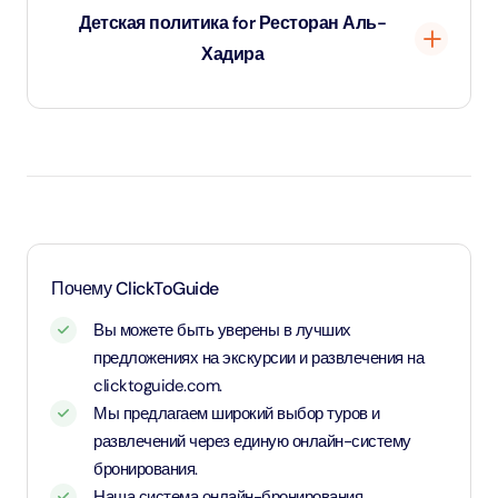
Детская политика for Ресторан Аль-
Хадира
Дети до 2 лет и 11 месяцев будут считаться
младенцами, и вход для них будет бесплатным.
Возраст от 4 до 11 лет и 11 месяцев считается
детским и оплачивается по детскому тарифу.
Лица старше 12 лет считаются взрослыми и
оплачиваются по взрослому тарифу.
Почему ClickToGuide
Вы можете быть уверены в лучших
предложениях на экскурсии и развлечения на
clicktoguide.com.
Мы предлагаем широкий выбор туров и
развлечений через единую онлайн-систему
бронирования.
Наша система онлайн-бронирования