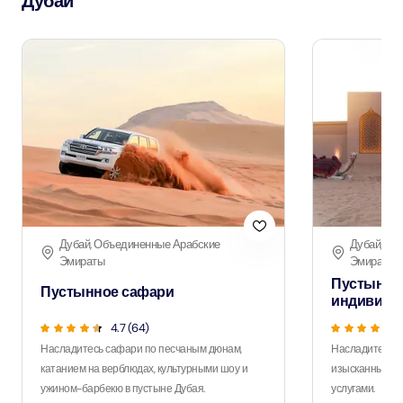
Дубай
Дубай, Объединенные Арабские
Дубай, Об
Эмираты
Эмираты
Пустынно
Пустынное сафари
индивиду
4.7 (64)
Насладитесь сафари по песчаным дюнам,
Насладитесь 
катанием на верблюдах, культурными шоу и
изысканным уж
ужином-барбекю в пустыне Дубая.
услугами.