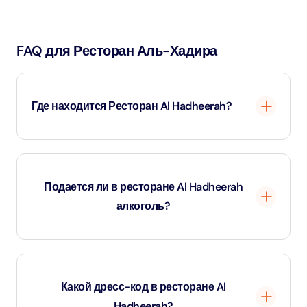
FAQ для Ресторан Аль-Хадира
Где находится Ресторан Al Hadheerah?
Ресторан Al Hadheerah находится на территории
курорта Bab Al Shams Desert Resort, примерно в 45
Подается ли в ресторане Al Hadheerah
минутах езды от центра Дубая.
алкоголь?
Да, алкогольные напитки доступны для покупки.
Какой дресс-код в ресторане Al
Hadheerah?