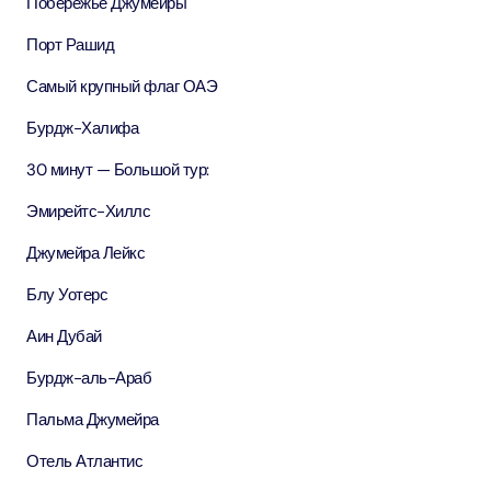
Побережье Джумейры
Порт Рашид
Самый крупный флаг ОАЭ
Бурдж-Халифа
30 минут — Большой тур:
Эмирейтс-Хиллс
Джумейра Лейкс
Блу Уотерс
Аин Дубай
Бурдж-аль-Араб
Пальма Джумейра
Отель Атлантис