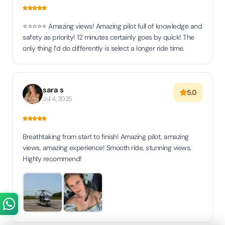
⭐️⭐️⭐️⭐️⭐️ Amazing views! Amazing pilot full of knowledge and
safety as priority! 12 minutes certainly goes by quick! The
only thing I’d do differently is select a longer ride time.
sara s
5.0
Jul 4, 2025
Breathtaking from start to finish! Amazing pilot, amazing
views, amazing experience! Smooth ride, stunning views.
Highly recommend!