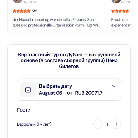
Nov 2025
Oct 2025
•
5
/5
5
/5
der Hubschrauberflug war ein tolles Erlebnis. Sehr
Breath taking vi
gute und professionelle Organisation vorm Flug. Wir
experience from 
haben uns sehr sicher gefühlt. Der Flug war
team maintained
sensationell, wir hatten 17 min. gebucht und sehr viel
would definitel
gesehen obwohl es erwas diesig war
city is captivati
Вертолётный тур по Дубаю — на групповой
основе (в составе сборной группы) Цена
билетов
Выбрать дату
August 06 - от
RUB 20071.7
Гости
Взрослый
(
11
+
лет
)
1