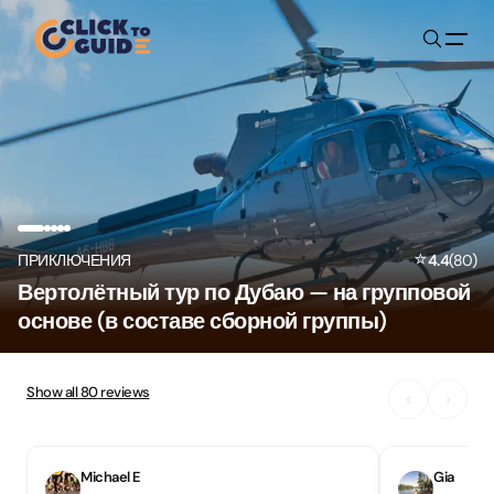
Skip to content
⭐
ПРИКЛЮЧЕНИЯ
4.4
(
80
)
Вертолётный тур по Дубаю — на групповой
основе (в составе сборной группы)
Show all
80
reviews
‹
›
Michael E
Gia