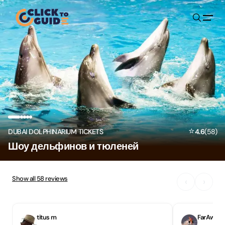
Skip to content
⭐
DUBAI DOLPHINARIUM TICKETS
4.6
(
58
)
Шоу дельфинов и тюленей
Show all
58
reviews
‹
›
titus m
FarAway