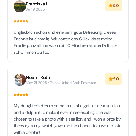
Franziska L
5.0
Jul 19, 2025
Unglaublich schön und eine sehr gute Betreuung. Dieses
Erlebnis ist einmalig. Wir hatten das Glück, dass meine
Enkelin ganz alleine war und 20 Minuten mit den Delfinen
schwimmen durfte.
Noemi Ruth
5.0
May 21, 2025 • Dubai, United Arab Emirates
My daughter’s dream came true—she got to see a sea lion
and a dolphin! To make it even more exciting, she was
chosen to take a photo with a sea lion, and I won a prize by
throwing a ring, which gave me the chance to have a photo
with a dolphin!