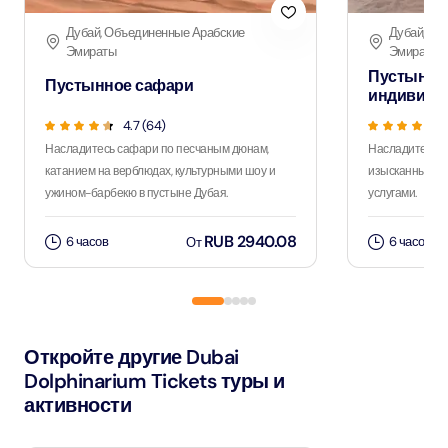
Дубай, Объединенные Арабские
Дубай, Об
Эмираты
Эмираты
Пустынно
Пустынное сафари
индивиду
4.7 (64)
Насладитесь сафари по песчаным дюнам,
Насладитесь 
катанием на верблюдах, культурными шоу и
изысканным уж
ужином-барбекю в пустыне Дубая.
услугами.
RUB 2940.08
6 часов
6 часов
От
Откройте другие Dubai
Dolphinarium Tickets туры и
активности