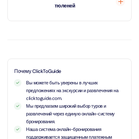
тюленей
Дети до 2 лет - младенцы, вход бесплатный.
Возраст от 2 до 11 лет и 11 месяцев считается
детским, применяется детский тариф.
Лица возрастом старше 12 лет считаются
взрослыми и применяетсят взрослый тариф.
Почему ClickToGuide
Вы можете быть уверены в лучших
предложениях на экскурсии и развлечения на
clicktoguide.com.
Мы предлагаем широкий выбор туров и
развлечений через единую онлайн-систему
бронирования.
Наша система онлайн-бронирования
поддерживается защищенным платежным