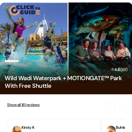
Skip to content
⭐
4.6
(
161
)
Wild Wadi Waterpark + MOTIONGATE™ Park
With Free Shuttle
Show all
161
reviews
‹
›
Kirsty K
Buhlebon