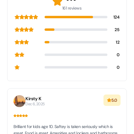
161 reviews
124
25
12
0
0
Kirsty K
5.0
Dec 6, 2025
Brilliant for kids age 10. Saftey is taken seriously which is
great. Food is great. Amenities and lockers and bathrooms