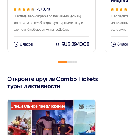
индивиду
4.7 (64)
Насладитесь сафари по песчаным дюнам,
Насладитесь 
катанием на верблюдах, культурными шоу и
изысканным уж
ужином-барбекю в пустыне Дубая.
услугами.
RUB 2940.08
6 часов
6 часов
От
Откройте другие Combo Tickets
туры и активности
Специальное предложение