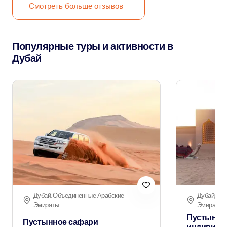
Смотреть больше отзывов
Популярные туры и активности в
Дубай
Дубай, Объединенные Арабские
Дубай, Об
Эмираты
Эмираты
Пустынно
Пустынное сафари