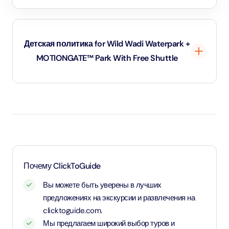
Детская политика for Wild Wadi Waterpark +
MOTIONGATE™ Park With Free Shuttle
Дети до 1 года и 11 месяцев - младенцы и вход для них
бесплатный.
Дети в возрасте от 2 до 10 лет и 11 месяцев, а также
дети ростом от 1,1 метра - оплачивают детский тариф.
Для детей возрастом от 11 лет и старше - применяется
Почему ClickToGuide
тариф для взрослых
Вы можете быть уверены в лучших
предложениях на экскурсии и развлечения на
clicktoguide.com.
Мы предлагаем широкий выбор туров и