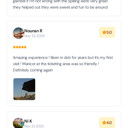
glandel if I’m not wrong with the spilling were very great
they helped out they were sweet and fun to be around
Nouran R
5.0
Nov 22, 2025
Amazing experience ! Been in dxb for years but it’s my first
visit ! Maricor at the ticketing area was so friendly !
Definitely coming again
Ni K
4.0
Nov 21, 2025