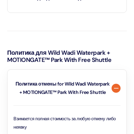
Большинство аттракционов продолжают работать, но
некоторые аттракционы на открытом воздухе могут
быть временно закрыты в целях безопасности. Парк
не возвращает деньги за закрытие аттракционов в
Политика для Wild Wadi Waterpark +
связи с погодными условиями.
MOTIONGATE™ Park With Free Shuttle
Политика отмены for Wild Wadi Waterpark
+ MOTIONGATE™ Park With Free Shuttle
Взимается полная стоимость за любую отмену либо
неявку