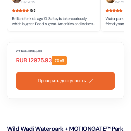
Dec 2025
Dec 2025
5
/5
5
/5
Brilliant for kids age 10. Saftey is taken seriously
Water park was v
which is great. Food is great. Amenities and lockers
friendly sanjog and sapana were very nice at the
and bathrooms all clean.
shop and food w
от
RUB
13965.38
RUB
12975.93
7
% off
Проверить доступность
Wild Wadi Waterpark + MOTIONGATE™ Park