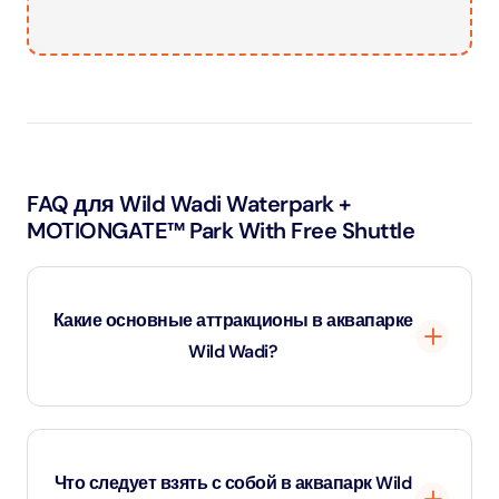
FAQ для Wild Wadi Waterpark +
MOTIONGATE™ Park With Free Shuttle
Какие основные аттракционы в аквапарке
Wild Wadi?
Аквапарк Wild Wadi, расположенный рядом с
легендарным отелем Burj Al Arab в Дубае, известен
Что следует взять с собой в аквапарк Wild
своими захватывающими аттракционами, семейными