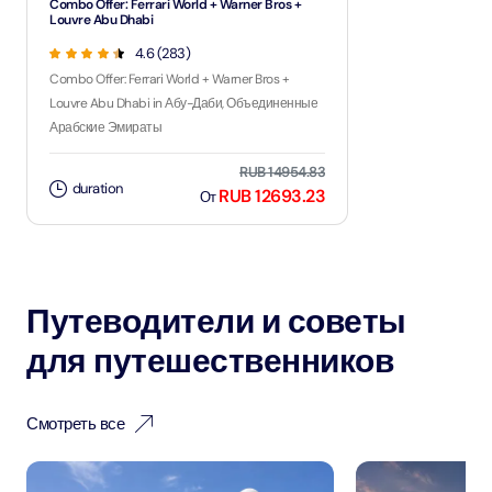
Combo Offer: Ferrari World + Warner Bros +
Louvre Abu Dhabi
4.6 (283)
Combo Offer: Ferrari World + Warner Bros +
Louvre Abu Dhabi in Абу-Даби, Объединенные
Арабские Эмираты
RUB 14954.83
duration
RUB 12693.23
От
Путеводители и советы
для путешественников
Смотреть все