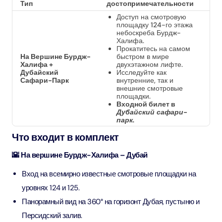
Тип
достопримечательности
Доступ на смотровую
площадку 124-го этажа
небоскреба Бурдж-
Халифа.
Прокатитесь на самом
На Вершине Бурдж-
быстром в мире
Халифа +
двухэтажном лифте.
Дубайский
Исследуйте как
Сафари-Парк
внутренние, так и
внешние смотровые
площадки.
Входной билет в
Дубайский сафари-
парк.
Что входит в комплект
🌇 На вершине Бурдж-Халифа – Дубай
Вход на всемирно известные смотровые площадки на
уровнях 124 и 125.
Панорамный вид на 360° на горизонт Дубая, пустыню и
Персидский залив.