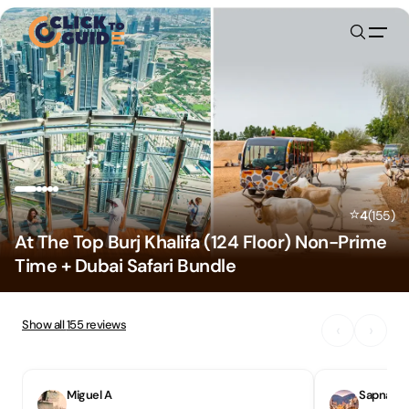
Skip to content
⭐
4
(
155
)
At The Top Burj Khalifa (124 Floor) Non-Prime
Time + Dubai Safari Bundle
Show all
155
reviews
‹
›
Miguel A
Sapna S