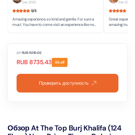
Dec 2025
Dec 2025
5
/5
5
/5
Amazing experience, so kind and gentle. For sure a
Great experienc
must. You have to come visit an experience like no
amazing truly w
other in any part of the world.
night we saw the
khalifa and Toda
floor . Good se
от
RUB
9216.02
RUB
8735.43
5
% off
Проверить доступность
Обзор At The Top Burj Khalifa (124