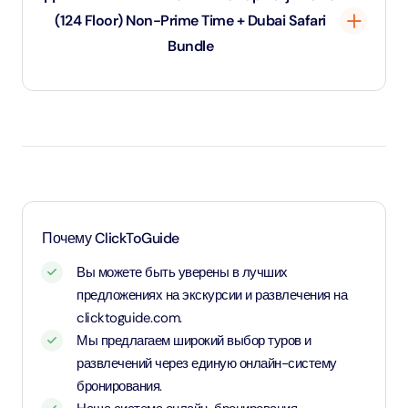
(124 Floor) Non-Prime Time + Dubai Safari
Bundle
Дети до 1 года и 11 месяцев - младенцы и вход для них
бесплатный.
Дети в возрасте от 2 до 10 лет и 11 месяцев, а также
дети ростом от 1,1 метра - оплачивают детский тариф.
Для детей возрастом от 11 лет и старше - применяется
Почему ClickToGuide
тариф для взрослых
Вы можете быть уверены в лучших
предложениях на экскурсии и развлечения на
clicktoguide.com.
Мы предлагаем широкий выбор туров и
развлечений через единую онлайн-систему
бронирования.