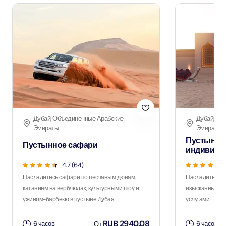
Дубай, Объединенные Арабские
Дубай, Об
Эмираты
Эмираты
Пустынно
Пустынное сафари
индивиду
4.7 (64)
Насладитесь сафари по песчаным дюнам,
Насладитесь 
катанием на верблюдах, культурными шоу и
изысканным уж
ужином-барбекю в пустыне Дубая.
услугами.
RUB 2940.08
6 часов
6 часов
От