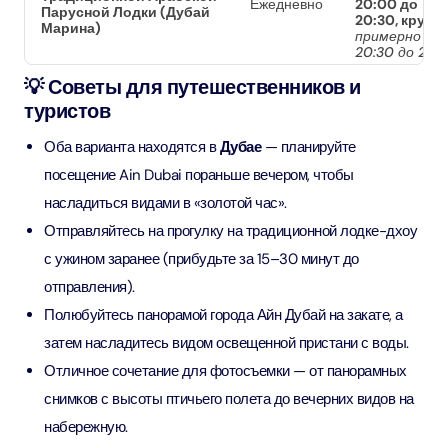
Ежедневно
20:00 до
Парусной Лодки (Дубай
20:30, круиз
Марина)
примерно с
20:30 до 22:3
💡 Советы для путешественников и
туристов
Оба варианта находятся в
Дубае
— планируйте
посещение Ain Dubai пораньше вечером, чтобы
насладиться видами в «золотой час».
Отправляйтесь на прогулку на традиционной лодке-дхоу
с ужином заранее (прибудьте за 15–30 минут до
отправления).
Полюбуйтесь панорамой города Айн Дубай на закате, а
затем насладитесь видом освещенной пристани с воды.
Отличное сочетание для фотосъемки — от панорамных
снимков с высоты птичьего полета до вечерних видов на
набережную.