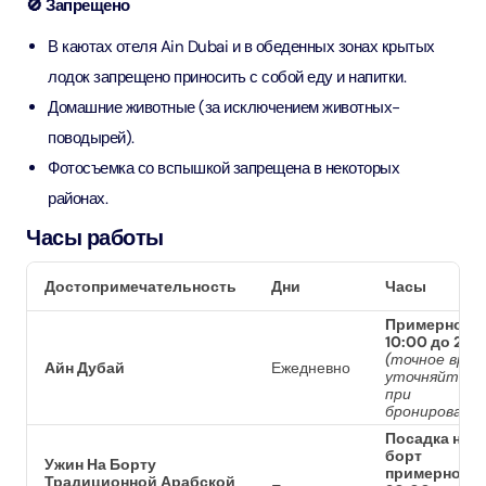
🚫 Запрещено
В каютах отеля Ain Dubai и в обеденных зонах крытых
лодок запрещено приносить с собой еду и напитки.
Домашние животные (за исключением животных-
поводырей).
Фотосъемка со вспышкой запрещена в некоторых
районах.
Часы работы
Достопримечательность
Дни
Часы
Примерно с
10:00 до 21:0
(точное врем
Айн Дубай
Ежедневно
уточняйте
при
бронировании
Посадка на
борт
Ужин На Борту
примерно с
Традиционной Арабской