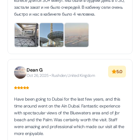
колесе длится 30+ минут. Мы были в будний день в 17:30,
застали закат и не было очередей. В кабинку сели очень
быстро и нас в кабинете было 4 человека.
Dean G
5.0
Oct 26, 2025 • Rushden, United Kingdom
Have been going to Dubai for the last few years, and this
time around went on the Ain Dubai. Fantastic experience
with spectacular views of the Bluewaters area and of jbr
beach and the Palm. Was certainly worth the visit. Staff
were amazing and professional which made our visit all the
more enjoyable.