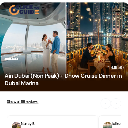
Skip to content
⭐
4.6
(
59
)
Ain Dubai (Non Peak) + Dhow Cruise Dinner in
Dubai Marina
Show all
59
reviews
‹
›
Nancy B
lai kuen 