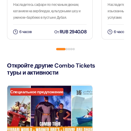
Насладитесь сафари по песчаным дюнам,
Насладитесь 
катанием на верблюдах, культурными шоу и
изысканным уж
ужином-барбекю в пустыне Дубая.
услугами.
RUB 2940.08
6 часов
6 часов
От
Откройте другие Combo Tickets
туры и активности
Специальное предложение