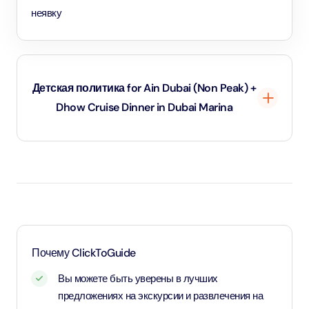
неявку
Детская политика for Ain Dubai (Non Peak) +
Dhow Cruise Dinner in Dubai Marina
Дети до 1 года и 11 месяцев - младенцы и вход для них
бесплатный.
Дети в возрасте от 2 до 10 лет и 11 месяцев, а также
дети ростом от 1,1 метра - оплачивают детский тариф.
Для детей возрастом от 11 лет и старше - применяется
Почему ClickToGuide
тариф для взрослых
Вы можете быть уверены в лучших
предложениях на экскурсии и развлечения на