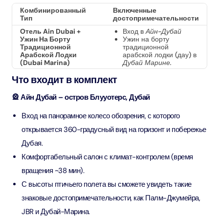
Комбинированный
Включенные
Тип
достопримечательности
Отель Ain Dubai +
Вход в
Айн-Дубай
Ужин На Борту
Ужин на борту
Традиционной
традиционной
Арабской Лодки
арабской лодки (дау) в
(Dubai Marina)
Дубай Марине.
Что входит в комплект
🎡 Айн Дубай – остров Блууотерс, Дубай
Вход на панорамное колесо обозрения, с которого
открывается 360-градусный вид на горизонт и побережье
Дубая.
Комфортабельный салон с климат-контролем (время
вращения ~38 мин).
С высоты птичьего полета вы сможете увидеть такие
знаковые достопримечательности, как Палм-Джумейра,
JBR и Дубай-Марина.