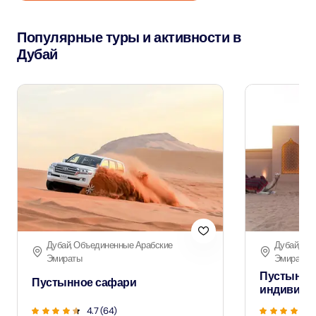
Популярные туры и активности в
Дубай
Дубай, Объединенные Арабские
Дубай, Об
Эмираты
Эмираты
Пустынно
Пустынное сафари
индивиду
4.7 (64)