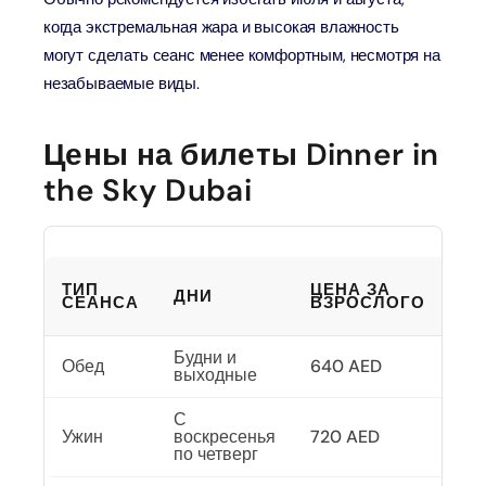
когда экстремальная жара и высокая влажность
могут сделать сеанс менее комфортным, несмотря на
незабываемые виды.
Цены на билеты Dinner in
the Sky Dubai
ЦЕ
ТИП
ЦЕНА ЗА
РЕ
ДНИ
СЕАНСА
ВЗРОСЛОГО
(5–
ЛЕ
Будни и
Обед
640 AED
64
выходные
С
Ужин
воскресенья
720 AED
72
по четверг