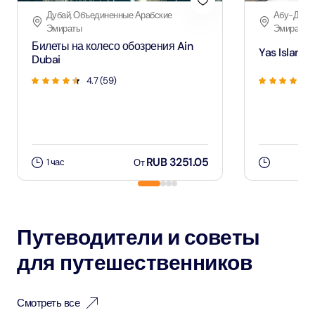
Дубай, Объединенные Арабские
Абу-Даби,
Эмираты
Эмираты
Билеты на колесо обозрения Ain
Yas Island 
Dubai
4.7
(
59
)
RUB 3251.05
1 час
От
Путеводители и советы
для путешественников
Смотреть все