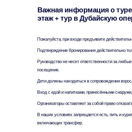
Attracti
Важная информация о туре 
Aquaventure Waterpark
Real M
Tickets
этаж + тур в Дубайскую опе
Attract
Однодн
Attracti
Пожалуйста, при входе предъявите действительн
Real Ma
Морска
Train +
Attracti
Подтверждение бронирования действительно тол
Attract
Руководство не несет ответственности за любые
LEGOLA
посещения.
2-часо
Attract
Attract
Дети должны находиться в сопровождении взросл
Вход с едой и напитками, принесёнными снаружи,
Роскош
Экскурс
Attract
Attract
Организаторы оставляют за собой право отказат
В наших условиях запрещается есть, пить и кури
Роскош
Экскур
включающих трансфер.
сэндви
Attract
Attract