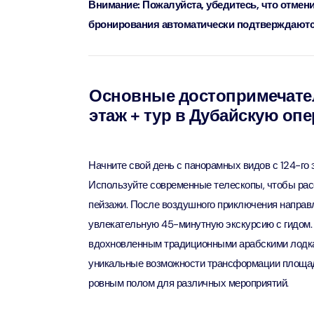
Внимание: Пожалуйста, убедитесь, что отмен
бронирования автоматически подтверждаются
90 мин
Ain Du
Attract
Attract
Основные достопримечател
At The 
этаж + тур в Дубайскую опе
(Gener
Attract
Начните свой день с панорамных видов с 124-го 
Dubai M
Attract
Используйте современные телескопы, чтобы рас
пейзажи. После воздушного приключения направ
Miracl
увлекательную 45-минутную экскурсию с гидом.
Attract
вдохновленным традиционными арабскими лодкам
уникальные возможности трансформации площадки
ровным полом для различных мероприятий.
At The 
The Pa