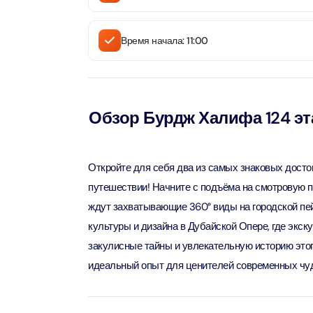
Приключения
Attract
Attract
Время начала: 11:00
Аквариум
Attract
Билеты в парки и курорты
Attract
Дубая
Dustak
Обзор Бурдж Халифа 124 эт
Attract
Башня Аль-Араб
Attract
Al Man
Откройте для себя два из самых знаковых дост
Yas Island Tickets
Attract
путешествии! Начните с подъёма на смотровую п
La Per
ждут захватывающие 360° виды на городской пей
Attract
The Vi
Combo Tickets
(Any D
культуры и дизайна в Дубайской Опере, где экск
Attract
закулисные тайны и увлекательную историю этог
Dubai Dolphinarium
Attract
Tickets
идеальный опыт для ценителей современных чуде
Attract
City Tour Tickets
Закатн