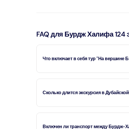
Attract
LEGOLA
Attract
FAQ для Бурдж Халифа 124 
Wild Wa
Prime 
Что включает в себя тур "На вершине 
Attract
The Vi
Этот комбинированный тур предлагает досту
Dubai 
Дубайской опере с гидом, охватывающую как 
Attract
Сколько длится экскурсия в Дубайской
исполнительского искусства.
Wild W
Attract
Экскурсия по Дубайской опере обычно длится
Включен ли транспорт между Бурдж-Х
Wild W