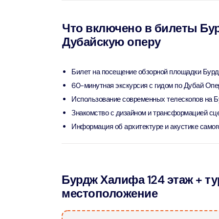
Attract
Что включено в билеты Бур
Ain Du
Дубайскую оперу
Attract
At The 
Билет на посещение обзорной площадки Бурд
(Stand
60-минутная экскурсия с гидом по Дубай Опе
Attract
Использование современных телескопов на Б
IMG Wo
Знакомство с дизайном и трансформацией с
(Silver
Информация об архитектуре и акустике самого
Attract
IMG Wor
Garde
Бурдж Халифа 124 этаж + т
Attract
местоположение
Dhow C
Attract