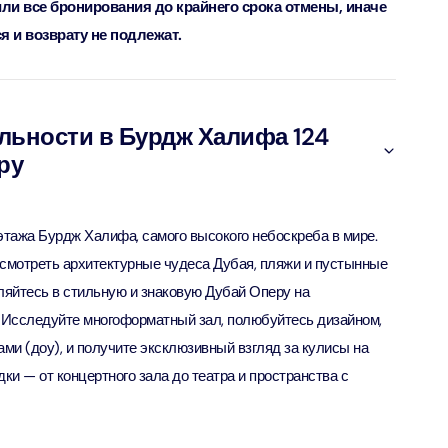
или все бронирования до крайнего срока отмены, иначе
 и возврату не подлежат.
ут - Экскурсия на скоростном катере
bai (Non Peak) + AYA Universe
ion in Дубай, Объединенные Арабские Эмираты
ion in Дубай, Объединенные Арабские Эмираты
ьности в Бурдж Халифа 124
Top Burj Khalifa (124 Floor) Non-Prime Time + Dubai Frame
ру
al Admission)
ion in Дубай, Объединенные Арабские Эмираты
этажа Бурдж Халифа, самого высокого небоскреба в мире.
iracle Garden + Free Global Village (Any Day)
ion in Дубай, Объединенные Арабские Эмираты
смотреть архитектурные чудеса Дубая, пляжи и пустынные
ляйтесь в стильную и знаковую Дубай Оперу на
e Garden + Dubai Butterfly Garden
 Исследуйте многоформатный зал, полюбуйтесь дизайном,
ion in Дубай, Объединенные Арабские Эмираты
и (доу), и получите эксклюзивный взгляд за кулисы на
 — от концертного зала до театра и пространства с
Top Burj Khalifa (124 Floor) Non-Prime Time + The View at
lm (Non-Prime Hours)