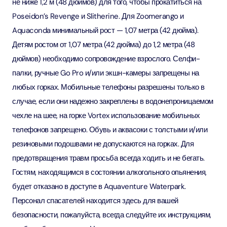
не ниже 1,2 м (48 дюймов) для того, чтобы прокатиться на
Poseidon’s Revenge и Slitherine. Для Zoomerango и
Aquaconda минимальный рост — 1,07 метра (42 дюйма).
Детям ростом от 1,07 метра (42 дюйма) до 1,2 метра (48
дюймов) необходимо сопровождение взрослого. Селфи-
палки, ручные Go Pro и/или экшн-камеры запрещены на
любых горках. Мобильные телефоны разрешены только в
случае, если они надежно закреплены в водонепроницаемом
чехле на шее, на горке Vortex использование мобильных
телефонов запрещено. Обувь и аквасоки с толстыми и/или
резиновыми подошвами не допускаются на горках. Для
предотвращения травм просьба всегда ходить и не бегать.
Гостям, находящимся в состоянии алкогольного опьянения,
будет отказано в доступе в Aquaventure Waterpark.
Персонал спасателей находится здесь для вашей
безопасности, пожалуйста, всегда следуйте их инструкциям,