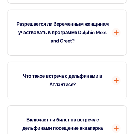
Да, гидрокостюмы и полотенца предоставляются всем
гостям во время встречи.
Разрешается ли беременным женщинам
участвовать в программе Dolphin Meet
and Greet?
Нет. В целях безопасности беременные гости не
допускаются к участию в программе Dolphin Meet and
Что такое встреча с дельфинами в
Greet.
Атлантисе?
Dolphin Meet and Greet at Atlantis - это общение с
дельфинами на мелководье в Atlas Village в Atlantis
Включает ли билет на встречу с
The Palm, где гости могут познакомиться, потрогать,
дельфинами посещение аквапарка
обнять и сфотографироваться с дружелюбными