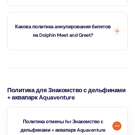
Личная фотосъемка во время общения с дельфинами
обычно не разрешается, но профессиональные
Какова политика аннулирования билетов
фотографы делают снимки, которые можно
на Dolphin Meet and Greet?
приобрести после экскурсии.
Вы можете отменить билеты на встречу с
дельфинами за 24 часа до запланированной встречи и
получить полный возврат денег. Отмена в течение 24
часов возврату не подлежит.
Политика для Знакомство с дельфинами
+ аквапарк Aquaventure
Политика отмены for Знакомство с
дельфинами + аквапарк Aquaventure