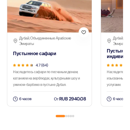
Дубай, Объединенные Арабские
Дубай, Об
Эмираты
Эмираты
Пустынно
Пустынное сафари
индивиду
4.7 (64)
Насладитесь сафари по песчаным дюнам,
Насладитесь 
катанием на верблюдах, культурными шоу и
изысканным уж
ужином-барбекю в пустыне Дубая.
услугами.
RUB 2940.08
6 часов
6 часов
От