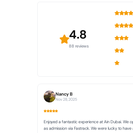
Attract
LEGOLA
Attract
4.8
88 reviews
Wild Wa
Prime 
Attract
The Vi
Dubai 
Attract
Nancy B
Nov 28, 2025
Wild W
Attract
Enjoyed a fantastic experience at Ain Dubai. We o
as admission via Fastrack. We were lucky to have 
Wild W