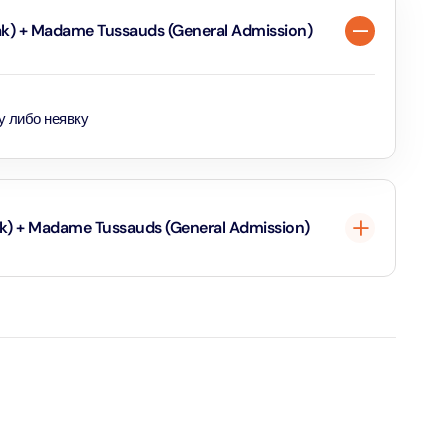
k) + Madame Tussauds (General Admission)
verse + At The Top Burj Khalifa (124 Floor) - Non-Prime
ion in Дубай, Объединенные Арабские Эмираты
у либо неявку
is Aquaventure Flexible Day Pass + The View at The Palm
rime Hours)
ion in Дубай, Объединенные Арабские Эмираты
ak) + Madame Tussauds (General Admission)
is Aquaventure Flexible Day Pass + Dubai Frame (General
ion)
ion in Дубай, Объединенные Арабские Эмираты
д для них бесплатный.
ark At Dubai Parks & Resorts With Free Shuttle + Dubai
 также дети ростом от 1,1 метра - оплачивают детский
(General Admission)
ion in Дубай, Объединенные Арабские Эмираты
именяется тариф для взрослых
adrid World Park + Dubai Frame (General Admission)