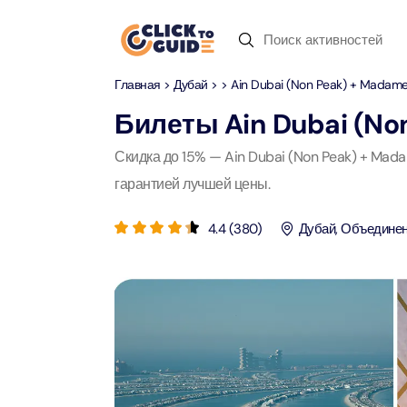
Skip to content
Главная
>
Дубай
>
> Ain Dubai (Non Peak) + Madame
Дубай
Дневные туры
Недавние запросы
Билеты
Ain Dubai (No
Дубай
Дневные т
Скидка до 15% — Ain Dubai (Non Peak) + Mad
Местопо
Абу-Даби
Сафари по пустыне
гарантией лучшей цены.
Attract
Attract
Рас-аль-Хайма
4.4
(
380
)
Дубай
,
Объединен
Пусты
Yas Ma
Шарджа
Круиз с ужином
Attract
Attract
Antalya
Водный спорт
Мега Д
90-мин
Attract
Attract
Istanbul
Зоопарк