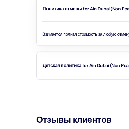
Политика отмены for Ain Dubai (Non Pea
AYA Uni
Time
Attract
Взимается полная стоимость за любую отмен
Atlant
(Non-P
Attract
Детская политика for Ain Dubai (Non Pe
Atlant
Admiss
Attract
Дети до 1 года и 11 месяцев - младенцы и вхо
Any 1 P
Дети в возрасте от 2 до 10 лет и 11 месяцев, а
Frame 
тариф.
Attract
Для детей возрастом от 11 лет и старше - пр
Отзывы клиентов
Real M