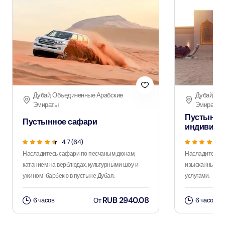
Дубай, Объединенные Арабские
Дубай, Об
Эмираты
Эмираты
Пустынно
Пустынное сафари
индивиду
4.7 (64)
Насладитесь сафари по песчаным дюнам,
Насладитесь 
катанием на верблюдах, культурными шоу и
изысканным уж
ужином-барбекю в пустыне Дубая.
услугами.
RUB 2940.08
6 часов
6 часов
От