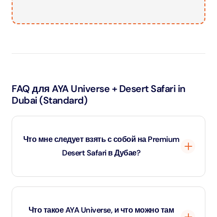
FAQ для AYA Universe + Desert Safari in
Dubai (Standard)
Что мне следует взять с собой на Premium
Desert Safari в Дубае?
Рекомендуется носить удобную одежду и закрытую
обувь, подходящую для активностей в пустыне.
Что такое AYA Universe, и что можно там
Возьмите с собой солнцезащитные очки, крем для