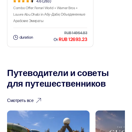
4.6 (283)
Combo Offer: Ferrari World + Warner Bros +
Louvre Abu Dhabi in Абу-Даби, Объединенные
Арабские Эмираты
RUB 14954.83
duration
RUB 12693.23
От
Путеводители и советы
для путешественников
Смотреть все