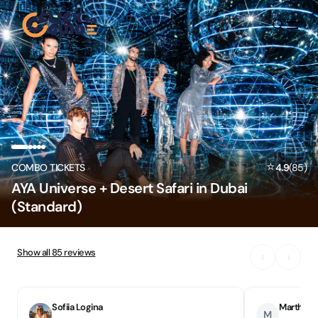
Skip to content
⭐
COMBO TICKETS
4.9
(
85
)
AYA Universe + Desert Safari in Dubai
(Standard)
Show all
85
reviews
‹
›
Sofiia Logina
Martha N
M