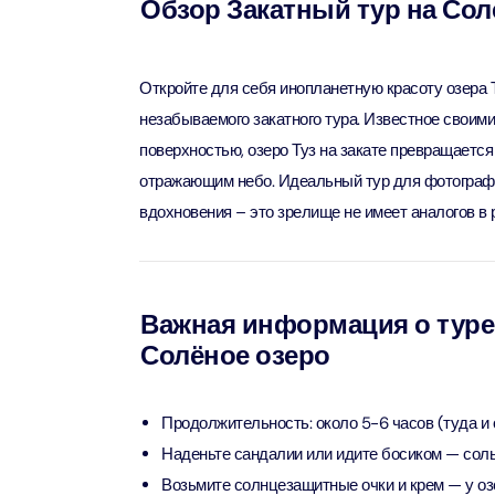
Обзор Закатный тур на Сол
Attracti
Aquaventure Waterpark
Real M
Tickets
Attract
Однодн
Откройте для себя инопланетную красоту озера Т
Attracti
незабываемого закатного тура. Известное своим
Real Ma
поверхностью, озеро Туз на закате превращается
Морска
Train +
отражающим небо. Идеальный тур для фотографо
Attracti
Attract
вдохновения – это зрелище не имеет аналогов в 
LEGOLA
2-часо
Attract
Attract
Важная информация о туре 
Солёное озеро
Роскош
Экскурс
Attract
Attract
Продолжительность: около 5-6 часов (туда и 
Роскош
Экскур
Наденьте сандалии или идите босиком — соль 
сэндви
Attract
Возьмите солнцезащитные очки и крем — у оз
Attract