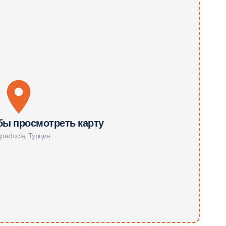
verse + At The Top Burj Khalifa (124 Floor) - Non-Prime
ion in Дубай, Объединенные Арабские Эмираты
is Aquaventure Flexible Day Pass + The View at The Palm
rime Hours)
ion in Дубай, Объединенные Арабские Эмираты
is Aquaventure Flexible Day Pass + Dubai Frame (General
бы просмотреть карту
ion)
padocia
,
Турция
ion in Дубай, Объединенные Арабские Эмираты
ark At Dubai Parks & Resorts With Free Shuttle + Dubai
(General Admission)
ion in Дубай, Объединенные Арабские Эмираты
adrid World Park + Dubai Frame (General Admission)