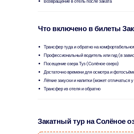
Возвращение в отель после заката
Attract
Ain Du
Attract
Что включено в билеты Зак
At The 
(Stand
Трансфер туда и обратно на комфортабельно
Attract
Профессиональный водитель или гид (в завис
Посещение озера Туз (Солёное озеро)
IMG Wo
Достаточно времени для осмотра и фотосъём
(Silver
Лёгкие закуски и напитки (может отличаться 
Attract
Трансфер из отеля и обратно
IMG Wor
Garde
Attract
Закатный тур на Солёное 
Dhow C
Attract