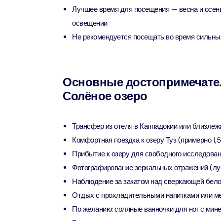
Лучшее время для посещения — весна и осен
90 мин
освещении
Ain Du
Attract
Attract
Не рекомендуется посещать во время сильных
At The 
(Gener
Основные достопримечател
Attract
Солёное озеро
Dubai M
Трансфер из отеля в Каппадокии или близлеж
Attract
Комфортная поездка к озеру Туз (примерно 1,
Прибытие к озеру для свободного исследован
Miracl
Фотографирование зеркальных отражений (лу
Attract
Наблюдение за закатом над сверкающей бел
Отдых с прохладительными напитками или ме
At The 
По желанию: соляные ванночки для ног с мин
The Pa