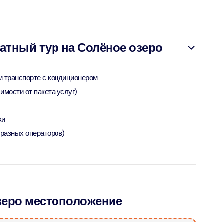
ion in Дубай, Объединенные Арабские Эмираты
bai (Non Peak) + Dhow Cruise Dinner in Dubai Marina
ion in Дубай, Объединенные Арабские Эмираты
атный тур на Солёное озеро
Top Burj Khalifa (124 Floor) Non-Prime Time + Desert Safari
ard) + Dubai Aquarium and Underwater Zoo
м транспорте с кондиционером
ion in Дубай, Объединенные Арабские Эмираты
имости от пакета услуг)
rlds of Adventure + Dubai Aquarium Underwater Zoo
ки
 Pass)
у разных операторов)
ion in Дубай, Объединенные Арабские Эмираты
lds of Adventure + Free Global Village (Any Day) + Miracle
n
ion in Дубай, Объединенные Арабские Эмираты
озеро местоположение
ruise Dinner in Dubai Marina + IMG Worlds of Adventure
ion in Дубай, Объединенные Арабские Эмираты