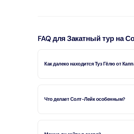
Attract
LEGOLA
Attract
FAQ для Закатный тур на С
Wild Wa
Prime 
Attract
Как далеко находится Туз Гёлю от Кап
The Vi
Dubai 
Это примерно 1,5-2 часа езды, в зависимости 
Attract
Что делает Солт-Лейк особенным?
Wild W
Attract
Его зеркальная поверхность в определенные 
Wild W