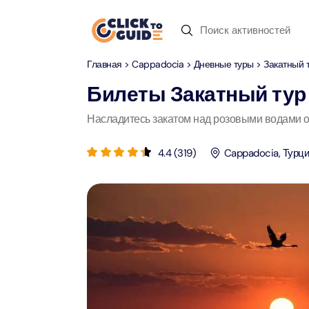
Skip to content
Главная
>
Cappadocia
>
Дневные туры
> Закатный 
Дубай
Дневные туры
Недавние запросы
Билеты
Закатный тур
Дубай
Дневные т
Насладитесь закатом над розовыми водами о
Местопо
Абу-Даби
Сафари по пустыне
4.4
(
319
)
Cappadocia
,
Турци
Attract
Attract
Рас-аль-Хайма
Пусты
Yas Ma
Шарджа
Круиз с ужином
Attract
Attract
Antalya
Водный спорт
Мега Д
90-мин
Attract
Attract
Istanbul
Зоопарк