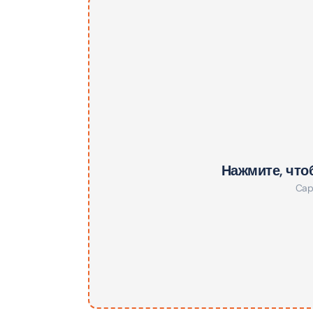
AYA Uni
Time
Attract
Atlant
(Non-P
Attract
Atlant
Нажмите, что
Admiss
Cap
Attract
Any 1 P
Frame 
Attract
Real M