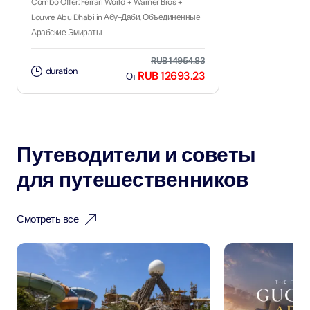
Combo Offer: Ferrari World + Warner Bros +
Louvre Abu Dhabi in Абу-Даби, Объединенные
Арабские Эмираты
RUB 14954.83
duration
RUB 12693.23
От
Путеводители и советы
для путешественников
Смотреть все