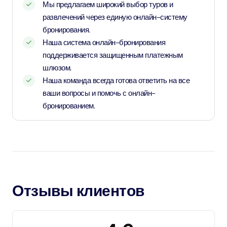
Мы предлагаем широкий выбор туров и
Dubai Aquarium или Dubai Garden Glow. Это означает,
развлечений через единую онлайн-систему
что вы можете исследовать больше того, что может
бронирования.
предложить Дубай, и при этом наслаждаться большой
Наша система онлайн-бронирования
экономией. Это фантастический способ окунуться как
поддерживается защищенным платежным
шлюзом.
в старый, так и в новый Дубай за один день,
Наша команда всегда готова ответить на все
максимально используя свои впечатления!
ваши вопросы и помочь с онлайн-
бронированием.
Отзывы клиентов