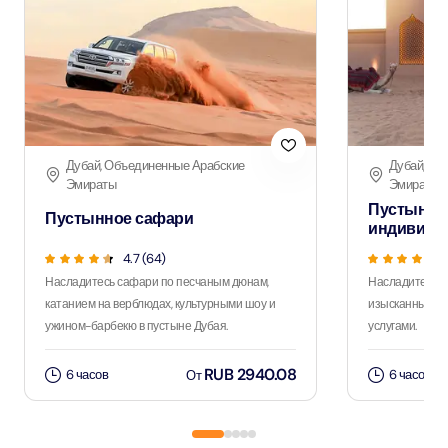
Дубай, Объединенные Арабские
Дубай, Об
Эмираты
Эмираты
Пустынно
Пустынное сафари
индивиду
4.7 (64)
Насладитесь сафари по песчаным дюнам,
Насладитесь 
катанием на верблюдах, культурными шоу и
изысканным уж
ужином-барбекю в пустыне Дубая.
услугами.
RUB 2940.08
6 часов
6 часов
От