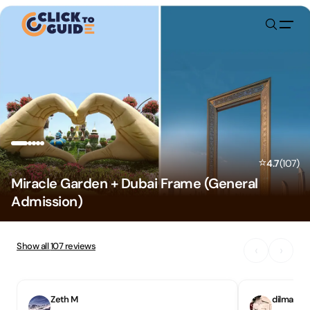
Skip to content
⭐
4.7
(
107
)
Miracle Garden + Dubai Frame (General
Admission)
Show all
107
reviews
‹
›
Zeth M
dilmacia 