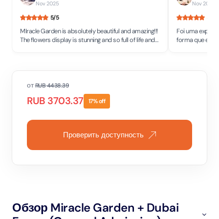
Nov 2025
Nov 2025
•
5
/5
5
/5
MIracle Garden is absolutely beautiful and amazing!!!
Foi uma experiên
The flowers display is stunning and so full of life and
forma que eles 
colors! It simply brings so much joy.
inacreditável! F
от
RUB
4438.39
RUB
3703.37
17
% off
Проверить доступность
Обзор Miracle Garden + Dubai