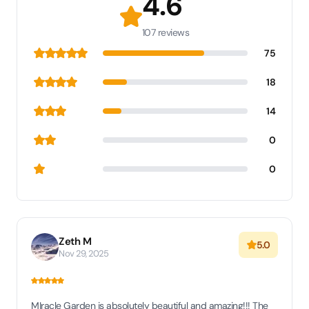
4.6
107 reviews
75
18
14
0
0
Zeth M
5.0
Nov 29, 2025
MIracle Garden is absolutely beautiful and amazing!!! The