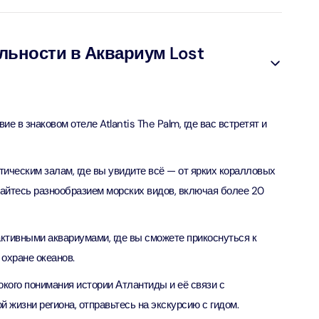
ion in Дубай, Объединенные Арабские Эмираты
bai (Non Peak) + Dhow Cruise Dinner in Dubai Marina
ьности в Аквариум Lost
ion in Дубай, Объединенные Арабские Эмираты
Top Burj Khalifa (124 Floor) Non-Prime Time + Desert Safari
ard) + Dubai Aquarium and Underwater Zoo
е в знаковом отеле Atlantis The Palm, где вас встретят и
ion in Дубай, Объединенные Арабские Эмираты
rlds of Adventure + Dubai Aquarium Underwater Zoo
тическим залам, где вы увидите всё — от ярких коралловых
 Pass)
айтесь разнообразием морских видов, включая более 20
ion in Дубай, Объединенные Арабские Эмираты
lds of Adventure + Free Global Village (Any Day) + Miracle
ктивными аквариумами, где вы сможете прикоснуться к
n
охране океанов.
ion in Дубай, Объединенные Арабские Эмираты
окого понимания истории Атлантиды и её связи с
ruise Dinner in Dubai Marina + IMG Worlds of Adventure
 жизни региона, отправьтесь на экскурсию с гидом.
ion in Дубай, Объединенные Арабские Эмираты