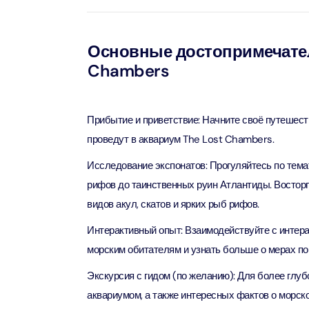
Attract
Ain Du
Основные достопримечател
Attract
Chambers
At The 
(Stand
Прибытие и приветствие: Начните своё путешестви
Attract
проведут в аквариум The Lost Chambers.
IMG Wo
Исследование экспонатов: Прогуляйтесь по тема
(Silver
рифов до таинственных руин Атлантиды. Восторг
Attract
видов акул, скатов и ярких рыб рифов.
IMG Wor
Интерактивный опыт: Взаимодействуйте с интера
Garde
морским обитателям и узнать больше о мерах по 
Attract
Экскурсия с гидом (по желанию): Для более глуб
Dhow C
аквариумом, а также интересных фактов о морской
Attract