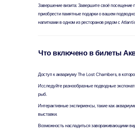
Завершение визита: Завершите своё посещение п
приобрести памятные подарки о вашем подводно
AYA Uni
Time
напитками в одном из ресторанов рядом с Atlanti
Attract
Atlant
(Non-P
Что включено в билеты Ак
Attract
Atlant
Доступ к аквариуму The Lost Chambers, в котор
Admiss
Attract
Исследуйте разнообразные подводные экспонаты,
рыб.
Any 1 P
Frame 
Интерактивные экспириенсы, такие как аквариу
Attract
выставки.
Возможность насладиться завораживающими видам
Real M