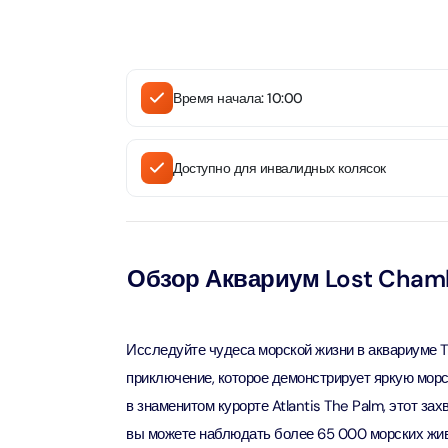
Attracti
Aquaventure Waterpark
Real M
Tickets
Attract
Однодн
Attracti
Время начала: 10:00
Real Ma
Морска
Train +
Доступно для инвалидных колясок
Attracti
Attract
LEGOLA
2-часо
Attract
Attract
Обзор Аквариум Lost Cham
Роскош
Экскурс
Attract
Attract
Исследуйте чудеса морской жизни в аквариуме 
приключение, которое демонстрирует яркую морс
Роскош
Экскур
в знаменитом курорте Atlantis The Palm, этот з
сэндви
Attract
вы можете наблюдать более 65 000 морских живот
Attract