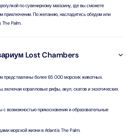
рогулкой по сувенирному магазину, где вы сможете
м приключении. По желанию, насладитесь обедом или
verse + At The Top Burj Khalifa (124 Floor) - Non-Prime
s The Palm.
ion in Дубай, Объединенные Арабские Эмираты
is Aquaventure Flexible Day Pass + The View at The Palm
rime Hours)
вариум Lost Chambers
ion in Дубай, Объединенные Арабские Эмираты
is Aquaventure Flexible Day Pass + Dubai Frame (General
ом представлены более 65 000 морских животных.
ion)
ion in Дубай, Объединенные Арабские Эмираты
 включая коралловые рифы, акул, скатов и экзотических
ark At Dubai Parks & Resorts With Free Shuttle + Dubai
(General Admission)
мы с возможностью прикосновения и образовательные
ion in Дубай, Объединенные Арабские Эмираты
и морской жизни в Atlantis The Palm.
adrid World Park + Dubai Frame (General Admission)