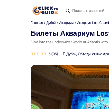
Skip to content
Главная
>
Дубай
>
Аквариум
> Аквариум Lost Cham
Дубай
Дневные туры
Недавние запросы
Билеты
Аквариум Los
Дубай
Дневные т
Dive into the underwater world at Atlantis with
Местоп
Абу-Даби
Сафари по пустыне
5
(
95
)
Дубай
,
Объединенные Ара
Attract
Attract
Рас-аль-Хайма
Пусты
Yas Ma
Шарджа
Круиз с ужином
Attract
Attract
Antalya
Водный спорт
Мега Д
90-мин
Attract
Attract
Istanbul
Зоопарк