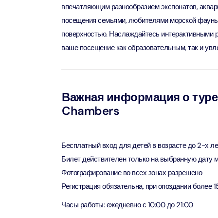
впечатляющим разнообразием экспонатов, аквар
посещения семьями, любителями морской фауны и
90 мин
Ain Du
поверхностью. Наслаждайтесь интерактивными р
Attract
Attract
ваше посещение как образовательным, так и увл
At The 
(Gener
Attract
Важная информация о туре 
Chambers
Dubai M
Attract
Бесплатный вход для детей в возрасте до 2-х ле
Miracl
Билет действителен только на выбранную дату м
Attract
Фотографирование во всех зонах разрешено
Регистрация обязательна, при опоздании более 1
At The 
Часы работы: ежедневно с 10:00 до 21:00
The Pa