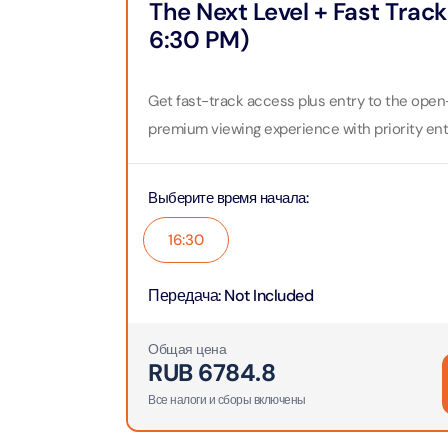
The Next Level + Fast Trac
Attracti
Aquaventure Waterpark
6:30 PM)
Real M
Tickets
Attract
Однодн
Attracti
Get fast-track access plus entry to the open
premium viewing experience with priority ent
Real Ma
Морска
Train +
Attracti
Attract
Выберите время начала
:
LEGOLA
16:30
2-часо
Attract
Attract
Передача
:
Not Included
Роскош
Экскурс
Attract
Attract
Общая цена
RUB
6784.8
Роскош
Экскур
Все налоги и сборы включены
сэндви
Attract
Attract