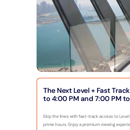
Тур на
Пиратс
Attract
Attracti
Cappadocia
Бурдж-Халифа
LEGOLA
Bodrum
Достопримечательности
Attract
Attract
Phuket
Гастрономия
MOTION
Attract
Attract
Pataya
Аквапарки
Attract
Attract
Bangkok
Музеи
The Next Level + Fast Trac
Колесо
Тематические парки
to 4:00 PM and 7:00 PM to
Attract
Attract
Иммерсивные
впечатления
Skip the lines with fast-track access to Leve
Экскур
Attract
prime hours. Enjoy a premium viewing experien
ужином