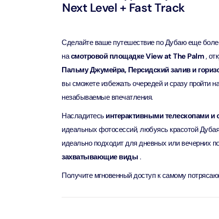
Next Level + Fast Track
AYA Uni
Time
Сделайте ваше путешествие по Дубаю еще бол
Attract
на
смотровой площадке View at The Palm
, от
Пальму Джумейра, Персидский залив и гориз
Atlant
(Non-P
вы сможете избежать очередей и сразу пройти н
Attract
незабываемые впечатления.
Насладитесь
интерактивными телескопами и
Atlant
Admiss
идеальных фотосессий, любуясь красотой Дубая 
Attract
идеально подходит для дневных или вечерних п
захватывающие виды
.
Any 1 P
Frame 
Получите мгновенный доступ к самому потрясаю
Attract
Real M