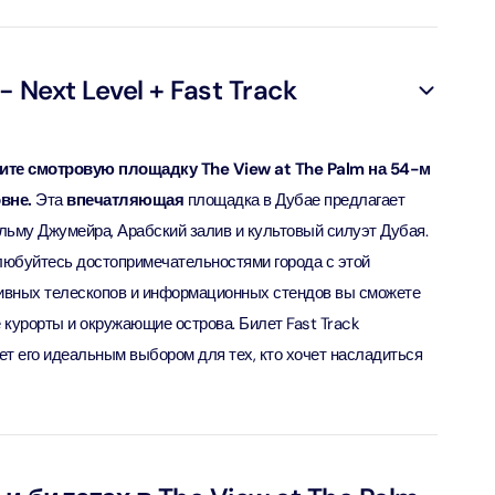
ут - Экскурсия на скоростном катере
bai (Non Peak) + AYA Universe
ion in Дубай, Объединенные Арабские Эмираты
ion in Дубай, Объединенные Арабские Эмираты
 Next Level + Fast Track
Top Burj Khalifa (124 Floor) Non-Prime Time + Dubai Frame
ите смотровую площадку The View at The Palm на 54-м
al Admission)
вне.
Эта
впечатляющая
площадка в Дубае предлагает
ion in Дубай, Объединенные Арабские Эмираты
ьму Джумейра, Арабский залив и культовый силуэт Дубая.
олюбуйтесь достопримечательностями города с этой
iracle Garden + Free Global Village (Any Day)
ion in Дубай, Объединенные Арабские Эмираты
ивных телескопов и информационных стендов вы сможете
 курорты и окружающие острова. Билет Fast Track
e Garden + Dubai Butterfly Garden
ет его идеальным выбором для тех, кто хочет насладиться
ion in Дубай, Объединенные Арабские Эмираты
Top Burj Khalifa (124 Floor) Non-Prime Time + The View at
lm (Non-Prime Hours)