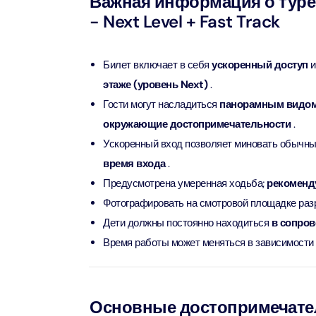
Важная информация о туре и
Attract
- Next Level + Fast Track
Ain Du
Attract
Билет включает в себя
ускоренный доступ
и
этаже (уровень Next)
.
At The 
Гости могут насладиться
панорамным видом 
(Stand
окружающие достопримечательности
.
Attract
Ускоренный вход позволяет миновать обычны
IMG Wo
время входа
.
(Silver
Предусмотрена умеренная ходьба;
рекоменд
Attract
Фотографировать на смотровой площадке раз
Дети должны постоянно находиться
в сопров
IMG Wor
Garde
Время работы может меняться в зависимости 
Attract
Dhow C
Основные достопримечатель
Attract