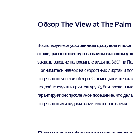
90 мин
Ain Du
Attract
Attract
Обзор The View at The Palm -
At The 
Воспользуйтесь
ускоренным доступом и посет
(Gener
этаже, расположенную на самом высоком уро
Attract
захватывающие панорамные виды на 360° на Пал
Поднимитесь наверх на скоростных лифтах и ​​п
Dubai M
Attract
потрясающей точки обзора. С помощью интеракт
подробно изучить архитектуру Дубая, роскошные
Miracl
гарантирует беспроблемное посещение, что дела
Attract
потрясающими видами за минимальное время.
At The 
The Pa