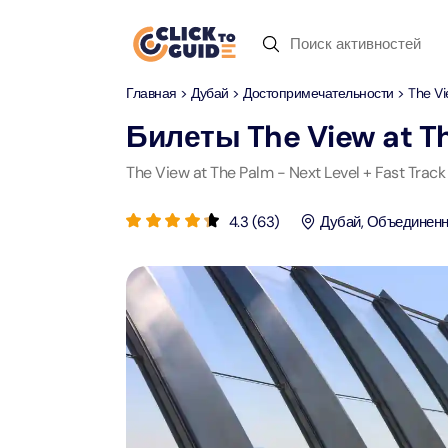
Skip to content
Главная
>
Дубай
>
Достопримечательности
> The Vi
Дубай
Дневные туры
Недавние запросы
Билеты
The View at Th
Дубай
Дневные т
The View at The Palm - Next Level + Fast Tr
Местопо
Абу-Даби
Сафари по пустыне
4.3
(
63
)
Дубай
,
Объединенн
Attract
Attract
Рас-аль-Хайма
Пусты
Yas Ma
Шарджа
Круиз с ужином
Attract
Attract
Antalya
Водный спорт
Мега Д
90-мин
Attract
Attract
Istanbul
Зоопарк