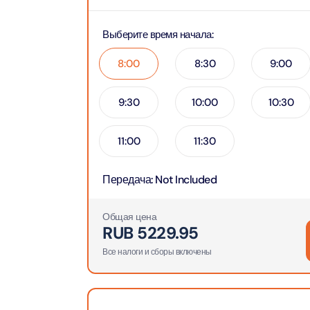
Приключения
Attract
Attract
Выберите время начала
:
Аквариум
Attract
8:00
8:30
9:00
Билеты в парки и курорты
Attract
Дубая
Dustak
9:30
10:00
10:30
Attract
Башня Аль-Араб
11:00
11:30
Attract
Al Man
Yas Island Tickets
Attract
Передача
:
Not Included
La Per
Attract
The Vi
Combo Tickets
Общая цена
(Any D
RUB
5229.95
Attract
Dubai Dolphinarium
Все налоги и сборы включены
Attract
Tickets
Attract
City Tour Tickets
Закатн