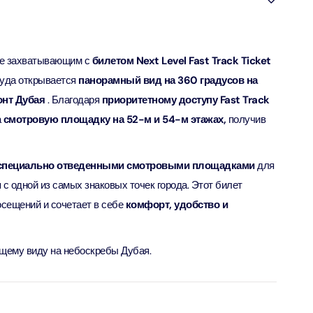
verse + At The Top Burj Khalifa (124 Floor) - Non-Prime
ее захватывающим с
билетом Next Level Fast Track Ticket
ion in Дубай, Объединенные Арабские Эмираты
куда открывается
панорамный вид на 360 градусов на
онт Дубая
. Благодаря
приоритетному доступу Fast Track
is Aquaventure Flexible Day Pass + The View at The Palm
rime Hours)
а
смотровую площадку на 52-м и 54-м этажах,
получив
ion in Дубай, Объединенные Арабские Эмираты
 специально отведенными смотровыми площадками
для
is Aquaventure Flexible Day Pass + Dubai Frame (General
ion)
с одной из самых знаковых точек города. Этот билет
ion in Дубай, Объединенные Арабские Эмираты
осещений и сочетает в себе
комфорт, удобство и
ark At Dubai Parks & Resorts With Free Shuttle + Dubai
(General Admission)
щему виду на небоскребы Дубая.
ion in Дубай, Объединенные Арабские Эмираты
adrid World Park + Dubai Frame (General Admission)