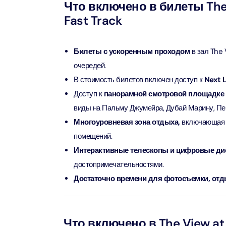
Attract
Что включено в билеты The V
Fast Track
LEGOLA
Attract
Билеты с ускоренным проходом
в зал The 
очередей.
В стоимость билетов включен доступ к
Next L
Wild Wa
Prime 
Доступ к
панорамной смотровой площадке
Attract
виды на Пальму Джумейра, Дубай Марину, Пер
Многоуровневая зона отдыха,
включающая о
The Vi
помещений.
Dubai 
Интерактивные телескопы и цифровые ди
Attract
достопримечательностями.
Достаточно времени для фотосъемки, отд
Wild W
Attract
Что включено в The View at T
Wild W