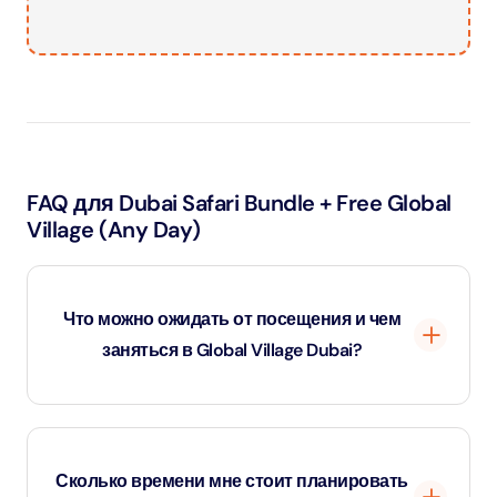
FAQ для Dubai Safari Bundle + Free Global
Village (Any Day)
Что можно ожидать от посещения и чем
заняться в Global Village Dubai?
Global Village Dubai — это обширный культурно-
развлекательный центр, в котором представлено
Сколько времени мне стоит планировать
более 25 павильонов, представляющих страны со