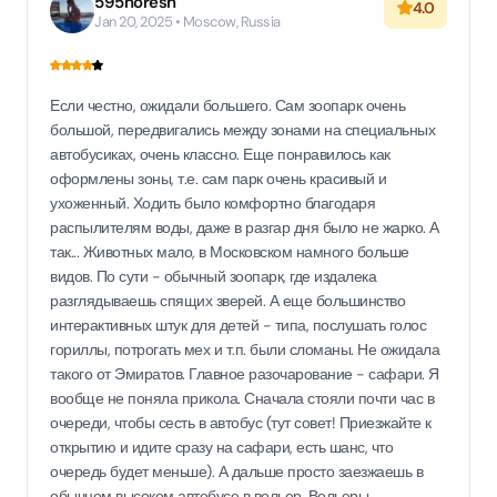
595noresh
4.0
Jan 20, 2025 • Moscow, Russia
Если честно, ожидали большего. Сам зоопарк очень
большой, передвигались между зонами на специальных
автобусиках, очень классно. Еще понравилось как
оформлены зоны, т.е. сам парк очень красивый и
ухоженный. Ходить было комфортно благодаря
распылителям воды, даже в разгар дня было не жарко. А
так... Животных мало, в Московском намного больше
видов. По сути - обычный зоопарк, где издалека
разглядываешь спящих зверей. А еще большинство
интерактивных штук для детей - типа, послушать голос
гориллы, потрогать мех и т.п. были сломаны. Не ожидала
такого от Эмиратов. Главное разочарование - сафари. Я
вообще не поняла прикола. Сначала стояли почти час в
очереди, чтобы сесть в автобус (тут совет! Приезжайте к
открытию и идите сразу на сафари, есть шанс, что
очередь будет меньше). А дальше просто заезжаешь в
обычном высоком автобусе в вольер. Вольеры