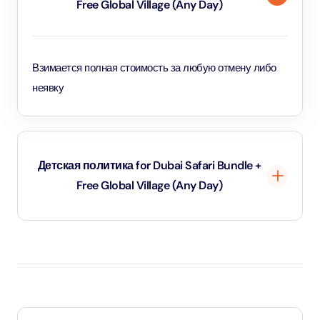
Free Global Village (Any Day)
Взимается полная стоимость за любую отмену либо
неявку
Детская политика for Dubai Safari Bundle +
Free Global Village (Any Day)
Дети до 1 года и 11 месяцев - младенцы и вход для них
бесплатный.
Дети в возрасте от 2 до 10 лет и 11 месяцев, а также
дети ростом от 1,1 метра - оплачивают детский тариф.