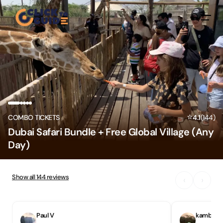
Skip to content
⭐
COMBO TICKETS
4.1
(
144
)
Dubai Safari Bundle + Free Global Village (Any
Day)
Show all
144
reviews
‹
›
Paul V
kambiz