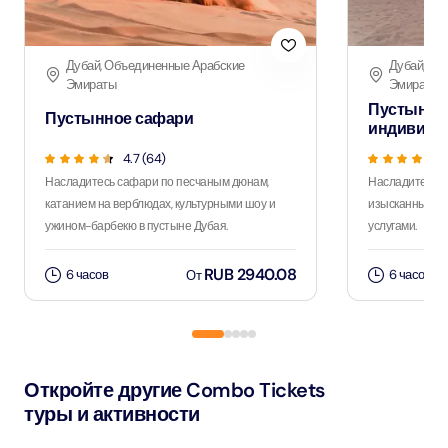
Дубай, Объединенные Арабские
Дубай, Об
Эмираты
Эмираты
Пустынно
Пустынное сафари
индивиду
4.7 (64)
Насладитесь сафари по песчаным дюнам,
Насладитесь 
катанием на верблюдах, культурными шоу и
изысканным уж
ужином-барбекю в пустыне Дубая.
услугами.
RUB 2940.08
6 часов
6 часов
От
Откройте другие Combo Tickets
туры и активности