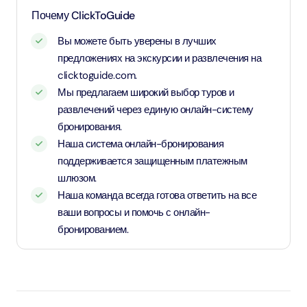
Для детей возрастом от 11 лет и старше - применяется
Почему ClickToGuide
тариф для взрослых
Вы можете быть уверены в лучших
предложениях на экскурсии и развлечения на
clicktoguide.com.
Мы предлагаем широкий выбор туров и
развлечений через единую онлайн-систему
бронирования.
Наша система онлайн-бронирования
поддерживается защищенным платежным
шлюзом.
Наша команда всегда готова ответить на все
ваши вопросы и помочь с онлайн-
бронированием.