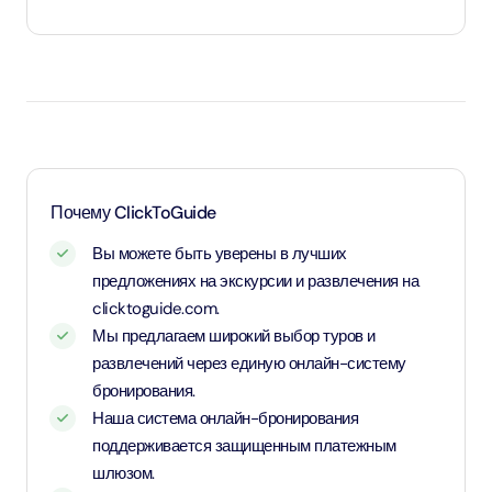
Дети младше 3 лет и 11 месяцев считаются
младенцами, вход бесплатный.
Возраст от 4 до 11 лет и 11 месяцев считаются
детьми и оплачивают детский тариф.
Возраст от 12 лет и старше считаются взрослыми и
оплачивают взрослый тариф.
Почему ClickToGuide
Вы можете быть уверены в лучших
предложениях на экскурсии и развлечения на
clicktoguide.com.
Мы предлагаем широкий выбор туров и
развлечений через единую онлайн-систему
бронирования.
Наша система онлайн-бронирования
поддерживается защищенным платежным
шлюзом.