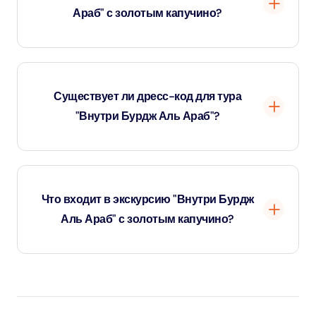
Араб" с золотым капучино?
Экскурсия с гидом длится около 90 минут, включая
опыт приготовления золотого капучино.
Существует ли дресс-код для тура
"Внутри Бурдж Аль Араб"?
Да, посетители должны быть одеты в элегантную
повседневную одежду. Шорты, шлепанцы, пляжная и
Что входит в экскурсию "Внутри Бурдж
спортивная одежда не допускаются.
Аль Араб" с золотым капучино?
Тур включает эксклюзивное посещение Burj Al Arab с
гидом, доступ в Большой атриум и Королевский люкс,
а также капучино из 24-каратного золота в роскошном