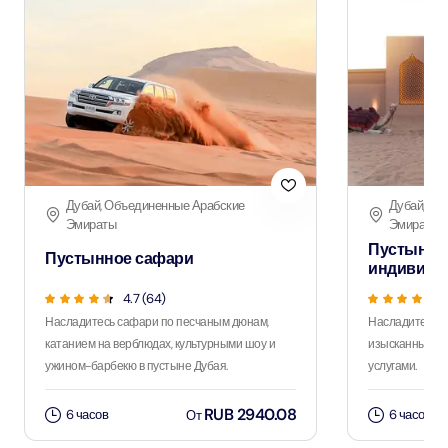
Дубай, Объединенные Арабские
Дубай, Об
Эмираты
Эмираты
Пустынно
Пустынное сафари
индивиду
4.7 (64)
Насладитесь сафари по песчаным дюнам,
Насладитесь 
катанием на верблюдах, культурными шоу и
изысканным уж
ужином-барбекю в пустыне Дубая.
услугами.
RUB 2940.08
6 часов
6 часов
От