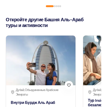
Откройте другие Башня Аль-Араб
туры и активности
Дубай, Объединенные Арабские
Дубай, Об
Эмираты
Эмираты
Тур Inside 
Внутри Бурдж Аль Араб
безалког