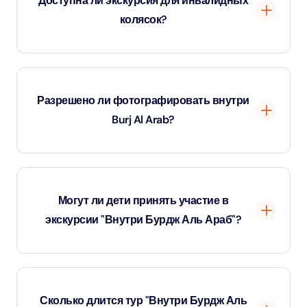
Доступна ли экскурсия для инвалидных
колясок?
Да, экскурсия полностью доступна для гостей с
ограниченными возможностями передвижения.
Разрешено ли фотографировать внутри
Burj Al Arab?
Да, в большинстве зон разрешено фотографировать,
но в некоторых закрытых частях это может быть не
Могут ли дети принять участие в
разрешено.
экскурсии "Внутри Бурдж Аль Араб"?
Да, дети допускаются, но в сопровождении взрослых.
Сколько длится тур "Внутри Бурдж Аль