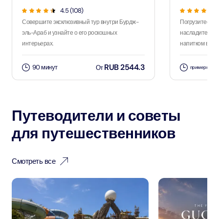
4.5 (108)
Совершите эксклюзивный тур внутри Бурдж-
Погрузитесь в
эль-Араб и узнайте о его роскошных
насладитесь 
интерьерах.
напитком во вр
RUB 2544.3
90 минут
От
примерно 2 
Путеводители и советы
для путешественников
Смотреть все