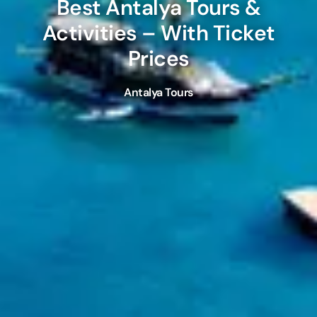
Best
Antalya
Tours &
Activities – With Ticket
Prices
Antalya Tours