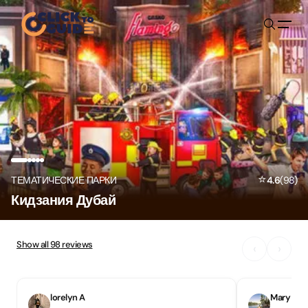
Skip to content
⭐
ТЕМАТИЧЕСКИЕ ПАРКИ
4.6
(
98
)
Кидзания Дубай
Show all
98
reviews
‹
›
lorelyn A
Mary Jan