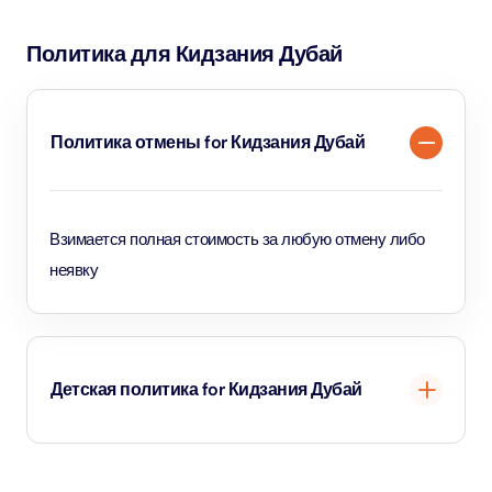
Abu Dhabi предлагает схожую концепцию, наличие
Политика для Кидзания Дубай
мест, мероприятия и цены на билеты могут отличаться
в зависимости от места расположения, поэтому
посетителям следует уточнять детали перед
Политика отмены for Кидзания Дубай
бронированием.
Взимается полная стоимость за любую отмену либо
неявку
Детская политика for Кидзания Дубай
Дети в возрасте от 4 до 16 лет считаются детьми и