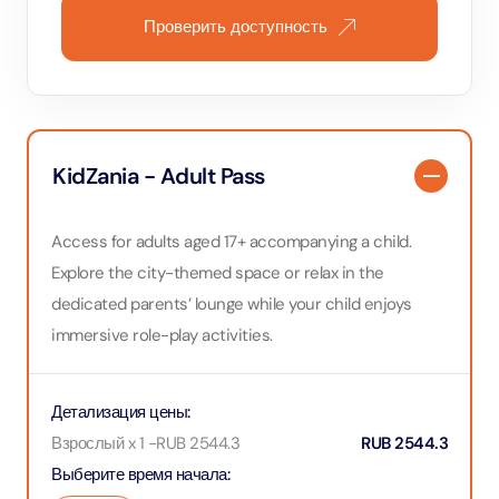
Проверить доступность
KidZania - Adult Pass
Access for adults aged 17+ accompanying a child.
Explore the city-themed space or relax in the
dedicated parents’ lounge while your child enjoys
immersive role-play activities.
Детализация цены
:
Взрослый x 1
-
RUB
2544.3
RUB
2544.3
Выберите время начала
: