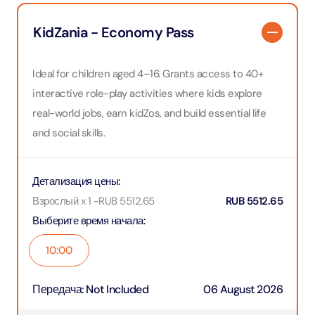
KidZania - Economy Pass
Ideal for children aged 4–16. Grants access to 40+
interactive role-play activities where kids explore
real-world jobs, earn kidZos, and build essential life
and social skills.
Детализация цены
:
Взрослый x 1
-
RUB
5512.65
RUB
5512.65
Выберите время начала
:
10:00
Передача
:
Not Included
06 August 2026