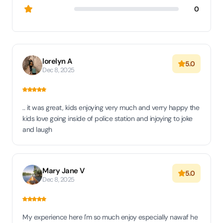
0
lorelyn A
5.0
Dec 8, 2025
.. it was great, kids enjoying very much and verry happy the
kids love going inside of police station and injoying to joke
and laugh
Mary Jane V
5.0
Dec 8, 2025
My experience here I'm so much enjoy especially nawaf he