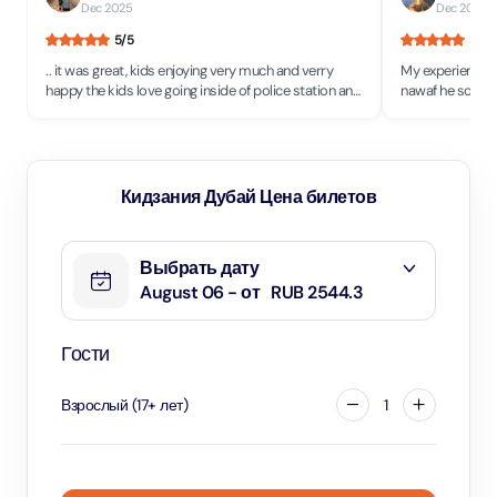
Dec 2025
Dec 2025
5
/5
5
/5
.. it was great, kids enjoying very much and verry
My experience h
happy the kids love going inside of police station and
nawaf he somuch enjoy 
injoying to joke and laugh
Karen,rose Ann t
Кидзания Дубай Цена билетов
Выбрать дату
August 06 - от
RUB 2544.3
Гости
Взрослый
(
17
+
лет
)
1