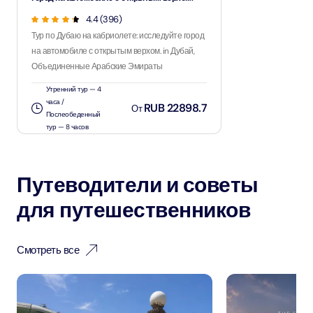
4.4 (396)
Тур по Дубаю на кабриолете: исследуйте город
на автомобиле с открытым верхом. in Дубай,
Объединенные Арабские Эмираты
Утренний тур — 4
часа /
RUB 22898.7
От
Послеобеденный
тур — 8 часов
Путеводители и советы
для путешественников
Смотреть все