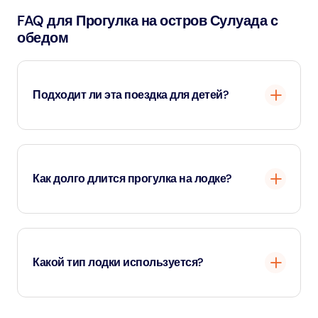
FAQ для Прогулка на остров Сулуада с
обедом
Подходит ли эта поездка для детей?
Да! Семьям это очень нравится - только возьмите с
собой плавсредства для маленьких пловцов.
Как долго длится прогулка на лодке?
Около 1-1,5 часов в каждую сторону, в зависимости от
морских условий.
Какой тип лодки используется?
Традиционная деревянная гулета с теневыми зонами и