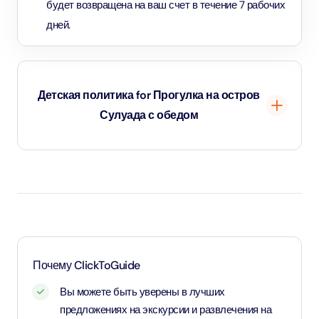
будет возвращена на ваш счет в течение 7 рабочих
дней.
Детская политика for Прогулка на остров
Сулуада с обедом
Дети до 2 лет и 11 месяцев будут считаться
младенцами, и вход для них будет бесплатным.
Возраст от 3 до 11 лет и 11 месяцев считается
детским и оплачивается по детскому тарифу.
Лица старше 12 лет считаются взрослыми и
оплачиваются по взрослому тарифу.
Почему ClickToGuide
Вы можете быть уверены в лучших
предложениях на экскурсии и развлечения на