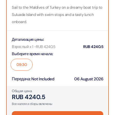
Sail to the Maldives of Turkey on a dreamy boat trip to
Suluada Island with swim stops and a tasty lunch
onboard.
Детализация цены
:
Взрослый x 1
-
RUB
4240.5
RUB
4240.5
Выберите время начала
:
09:30
Передача
:
Not Included
06 August 2026
Общая цена
RUB
4240.5
Все налоги и сборы включены