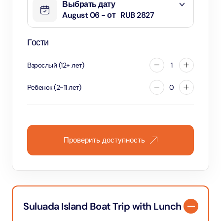
Выбрать дату
August 06 - от
RUB 2827
Гости
Взрослый
(
12
+
лет
)
1
Ребенок
(
2
-
11
лет
)
0
Проверить доступность
Suluada Island Boat Trip with Lunch