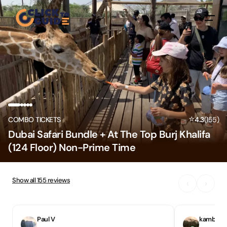
Skip to content
⭐
COMBO TICKETS
4.3
(
155
)
Dubai Safari Bundle + At The Top Burj Khalifa
(124 Floor) Non-Prime Time
Show all
155
reviews
‹
›
Paul V
kambiz