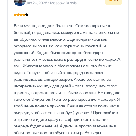
Jan 20, 2025 • Moscow, Russia
Если честно, ожидали большего. Сам зоопарк очень
большой, передвигались между зонами на специальных
автобусиках, очень классно. Еще понравилось как
оформлены зоны, т.е. сам парк очень красивый и
ухоженный. Ходить было комфортно благодаря
распылителям воды, даже в разгар дня было не жарко. А
так... Животных мало, в Московском намного больше
видов. По сути - обычный зоопарк, где издалека
разглядываешь спящих зверей. А еще большинство
интерактивных штук для детей - типа, послушать голос
гориллы, потрогать мех и т.п. были сломаны. Не ожидала
такого от Эмиратов. Главное разочарование - сафари. Я
вообще не поняла прикола. Сначала стояли почти час в
очереди, чтобы сесть в автобус (тут совет! Приезжайте к
открытию и идите сразу на сафари, есть шанс, что
очередь будет меньше). А дальше просто заезжаешь в
обычном высоком автобусе в вольер. Вольеры