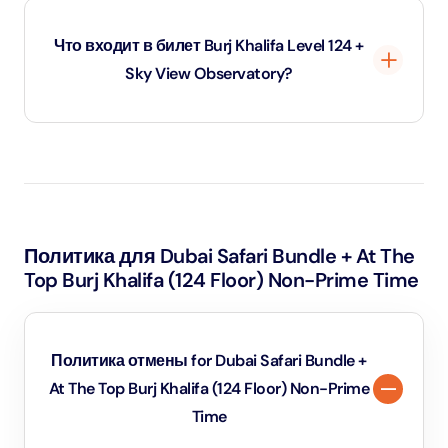
приезжать в парк утром в этот сезон.
мероприятия не включена.
Что входит в билет Burj Khalifa Level 124 +
Sky View Observatory?
Этот комбинированный билет предоставляет доступ
на 124-й уровень Burj Khalifa и в обсерваторию Sky
View, включая прогулку по стеклянному дну.
Политика для Dubai Safari Bundle + At The
Top Burj Khalifa (124 Floor) Non-Prime Time
Политика отмены for Dubai Safari Bundle +
At The Top Burj Khalifa (124 Floor) Non-Prime
Time