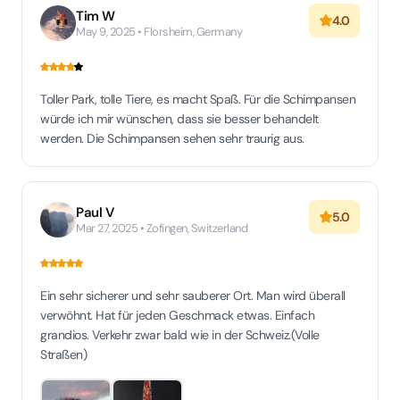
Tim W
4.0
May 9, 2025 • Florsheim, Germany
Toller Park, tolle Tiere, es macht Spaß. Für die Schimpansen
würde ich mir wünschen, dass sie besser behandelt
werden. Die Schimpansen sehen sehr traurig aus.
Paul V
5.0
Mar 27, 2025 • Zofingen, Switzerland
Ein sehr sicherer und sehr sauberer Ort. Man wird überall
verwöhnt. Hat für jeden Geschmack etwas. Einfach
grandios. Verkehr zwar bald wie in der Schweiz.(Volle
Straßen)