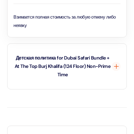
Взимается полная стоимость за любую отмену либо
неявку
Детская политика for Dubai Safari Bundle +
At The Top Burj Khalifa (124 Floor) Non-Prime
Time
Дети до 1 года и 11 месяцев - младенцы и вход для них
бесплатный.
Дети в возрасте от 2 до 10 лет и 11 месяцев, а также
дети ростом от 1,1 метра - оплачивают детский тариф.
Для детей возрастом от 11 лет и старше - применяется