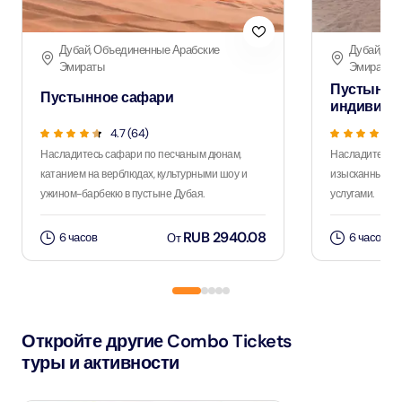
Дубай, Объединенные Арабские
Дубай, Об
Эмираты
Эмираты
Пустынно
Пустынное сафари
индивиду
4.7 (64)
Насладитесь сафари по песчаным дюнам,
Насладитесь 
катанием на верблюдах, культурными шоу и
изысканным уж
ужином-барбекю в пустыне Дубая.
услугами.
RUB 2940.08
6 часов
6 часов
От
Откройте другие Combo Tickets
туры и активности