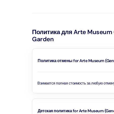
К сожалению, питомцы не допускаются в AR
AYA Uni
Time
Attract
Политика для Arte Museum (
Atlant
Garden
(Non-P
Attract
Atlant
Политика отмены for Arte Museum (Gener
Admiss
Attract
Взимается полная стоимость за любую отмен
Any 1 P
Frame 
Attract
Real M
Детская политика for Arte Museum (Gene