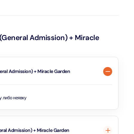
TE MUSEUM DUBAI (Собаки-проводники разрешены).
verse + At The Top Burj Khalifa (124 Floor) - Non-Prime
ion in Дубай, Объединенные Арабские Эмираты
General Admission) + Miracle
is Aquaventure Flexible Day Pass + The View at The Palm
rime Hours)
ion in Дубай, Объединенные Арабские Эмираты
is Aquaventure Flexible Day Pass + Dubai Frame (General
al Admission) + Miracle Garden
ion)
ion in Дубай, Объединенные Арабские Эмираты
у либо неявку
ark At Dubai Parks & Resorts With Free Shuttle + Dubai
(General Admission)
ion in Дубай, Объединенные Арабские Эмираты
adrid World Park + Dubai Frame (General Admission)
ral Admission) + Miracle Garden