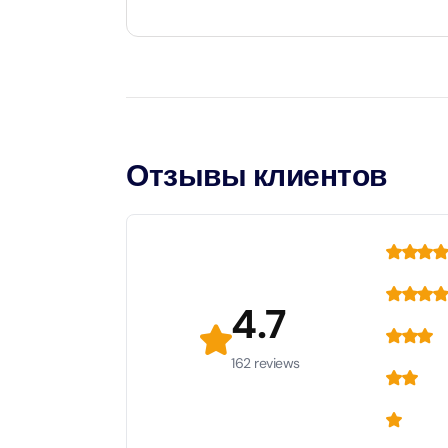
Attract
Дети до 1 года и 11 месяцев - младенцы и вхо
LEGOLA
Дети в возрасте от 2 до 10 лет и 11 месяцев, а
Attract
тариф.
Для детей возрастом от 11 лет и старше - пр
Wild Wa
Отзывы клиентов
Prime 
Attract
The Vi
Dubai 
Attract
4.7
Wild W
162 reviews
Attract
Wild W