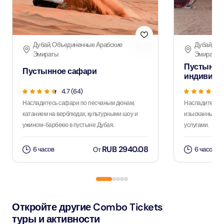
Дубай, Объединенные Арабские
Дубай, Об
Эмираты
Эмираты
Пустынно
Пустынное сафари
индивиду
4.7 (64)
Насладитесь сафари по песчаным дюнам,
Насладитесь 
катанием на верблюдах, культурными шоу и
изысканным уж
ужином-барбекю в пустыне Дубая.
услугами.
RUB 2940.08
6 часов
6 часов
От
Откройте другие Combo Tickets
туры и активности