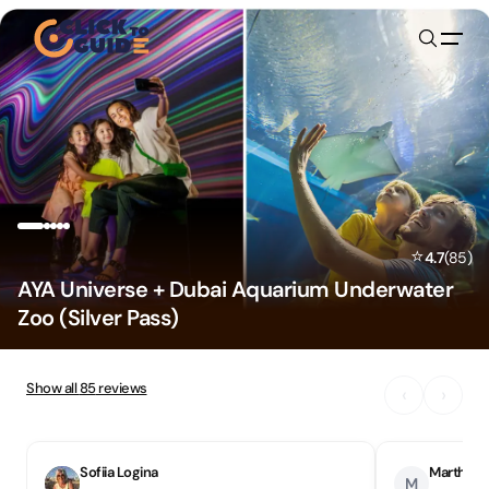
Skip to content
⭐
4.7
(
85
)
AYA Universe + Dubai Aquarium Underwater
Zoo (Silver Pass)
Show all
85
reviews
‹
›
Sofiia Logina
Martha N
M