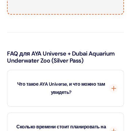
FAQ для AYA Universe + Dubai Aquarium
Underwater Zoo (Silver Pass)
Что такое AYA Universe, и что можно там
увидеть?
AYA Universe — это захватывающее пространство
цифрового искусства и развлечений, расположенное в
Сколько времени стоит планировать на
Дубае, которое переносит посетителей в