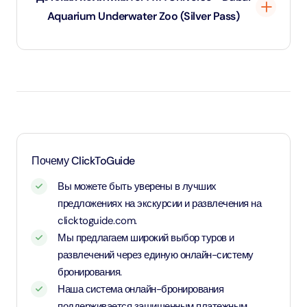
Aquarium Underwater Zoo (Silver Pass)
Дети до 1 года и 11 месяцев - младенцы и вход для них
бесплатный.
Дети в возрасте от 2 до 10 лет и 11 месяцев, а также
дети ростом от 1,1 метра - оплачивают детский тариф.
Для детей возрастом от 11 лет и старше - применяется
Почему ClickToGuide
тариф для взрослых
Вы можете быть уверены в лучших
предложениях на экскурсии и развлечения на
clicktoguide.com.
Мы предлагаем широкий выбор туров и
развлечений через единую онлайн-систему
бронирования.
Наша система онлайн-бронирования
поддерживается защищенным платежным