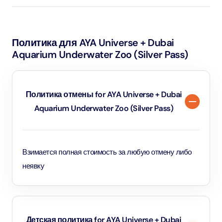
предоставляем возможность стажировки для
студентов в возрасте от 16 лет и старше.
Политика для AYA Universe + Dubai
Заинтересованные кандидаты могут связаться с нами
Aquarium Underwater Zoo (Silver Pass)
по адресу interns@thedubaiaquarium.com или
посетить страницу нашей программы стажировок, для
получения дополнительной информации.
Политика отмены for AYA Universe + Dubai
Aquarium Underwater Zoo (Silver Pass)
Взимается полная стоимость за любую отмену либо
неявку
Детская политика for AYA Universe + Dubai