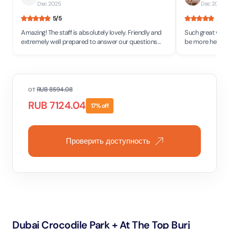
Dec 2025
Dec 2025
• 
5
/5
5
/5
Amazing! The staff is absolutely lovely. Friendly and
Such great welco
extremely well prepared to answer our questions
be more helpful
about everything related with crocodiles and their
leave ! Very goo
nature.
от
RUB
8594.08
RUB
7124.04
17
% off
Проверить доступность
Dubai Crocodile Park + At The Top Burj