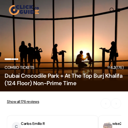
Skip to content
⭐
COMBO TICKETS
4.3
(
176
)
Dubai Crocodile Park + At The Top Burj Khalifa
(124 Floor) Non-Prime Time
Show all
176
reviews
‹
›
Carlos Emilio R
wise24
C