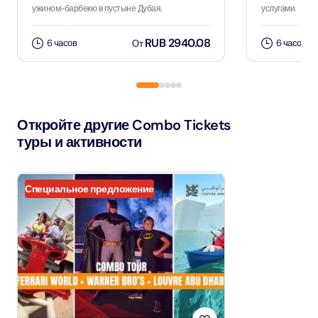
ужином-барбекю в пустыне Дубая.
услугами.
RUB 2940.08
6 часов
6 часов
От
Откройте другие Combo Tickets
туры и активности
Специальное предложение