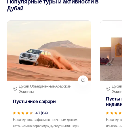
Популярные туры и активности в
Дубай
Дубай, Объединенные Арабские
Дубай, Об
Эмираты
Эмираты
Пустынно
Пустынное сафари
индивиду
4.7 (64)
Насладитесь сафари по песчаным дюнам,
Насладитесь 
катанием на верблюдах, культурными шоу и
изысканным уж