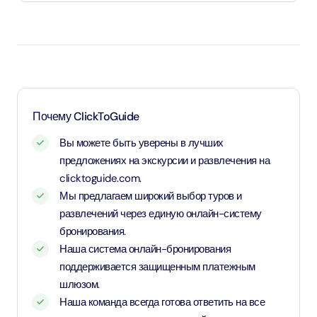
Дети до 1 года и 11 месяцев - младенцы и вход для них
бесплатный.
Дети в возрасте от 2 до 10 лет и 11 месяцев, а также
дети ростом от 1,1 метра - оплачивают детский тариф.
Для детей возрастом от 11 лет и старше - применяется
Почему ClickToGuide
тариф для взрослых
Вы можете быть уверены в лучших
предложениях на экскурсии и развлечения на
clicktoguide.com.
Мы предлагаем широкий выбор туров и
развлечений через единую онлайн-систему
бронирования.
Наша система онлайн-бронирования
поддерживается защищенным платежным
шлюзом.
Наша команда всегда готова ответить на все