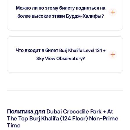
30-45 минут.
ориентирован на семейное посещение, с доступными
Можно ли по этому билету подняться на
для колясок дорожками и информационными
более высокие этажи Бурдж-Халифы?
панелями, подходящими для посетителей всех
возрастов.
Нет, этот комбинированный билет дает доступ только
на уровень 124.
Что входит в билет Burj Khalifa Level 124 +
Sky View Observatory?
Этот комбинированный билет предоставляет доступ
на 124-й уровень Burj Khalifa и в обсерваторию Sky
View, включая прогулку по стеклянному дну.
Политика для Dubai Crocodile Park + At
The Top Burj Khalifa (124 Floor) Non-Prime
Time