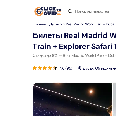
Skip to content
Главная
>
Дубай
>
> Real Madrid World Park + Dubai S
Дубай
Дневные туры
Недавние запросы
Билеты
Real Madrid Wo
Дубай
Дневные т
Train + Explorer Safari 
Местопо
Абу-Даби
Сафари по пустыне
Скидка до 8% — Real Madrid World Park + Dubai 
Attract
Attract
Рас-аль-Хайма
4.6
(
95
)
Дубай
,
Объединенн
Пусты
Yas Ma
Шарджа
Круиз с ужином
Attract
Attract
Antalya
Водный спорт
Мега Д
90-мин
Attract
Attract
Istanbul
Зоопарк