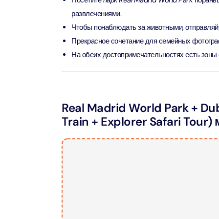
Посетите
парк Real Madrid World Park
пораньш
развлечениями.
AYA Uni
Чтобы понаблюдать за животными, отправляй
Time
Прекрасное сочетание для семейных фотограф
Attract
На обеих достопримечательностях есть зоны 
Atlant
(Non-P
Attract
Real Madrid World Park + Dub
Atlant
Train + Explorer Safari Tou
Admiss
Attract
Any 1 P
Frame 
Attract
Real M