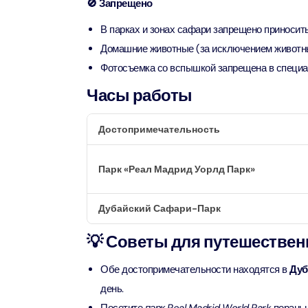
Attract
🚫 Запрещено
В парках и зонах сафари запрещено приносить 
Ain Du
Домашние животные (за исключением живот
Attract
Фотосъемка со вспышкой запрещена в специа
Часы работы
At The 
(Stand
Attract
Достопримечательность
IMG Wo
Парк «Реал Мадрид Уорлд Парк»
(Silver
Attract
Дубайский Сафари-Парк
IMG Wor
Garde
💡 Советы для путешествен
Attract
Обе достопримечательности находятся в
Дуб
день.
Dhow C
Attract