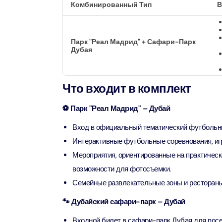
Комбинированный Тип
В
Attracti
Aquaventure Waterpark
Real M
Tickets
Attract
Однодн
Парк "Реал Мадрид" + Сафари-Парк
Attracti
Дубая
Real Ma
Морска
Train +
Attracti
Что входит в комплект
Attract
⚽ Парк "Реал Мадрид" – Дубай
LEGOLA
2-часо
Attract
Вход в официальный тематический футбольны
Attract
Интерактивные футбольные соревнования, иг
Мероприятия, ориентированные на практическ
Роскош
Экскурс
возможности для фотосъемки.
Attract
Attract
Семейные развлекательные зоны и рестораны 
Роскош
Экскур
🐾 Дубайский сафари-парк – Дубай
сэндви
Attract
Attract
Входной билет в сафари-парк Дубая для посе