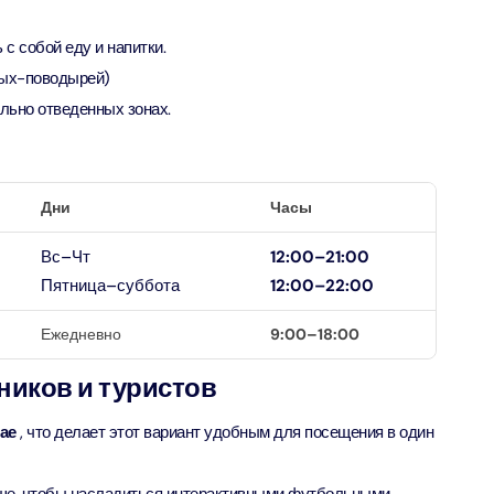
ion in Дубай, Объединенные Арабские Эмираты
с собой еду и напитки.
bai (Non Peak) + Dhow Cruise Dinner in Dubai Marina
ных-поводырей)
ion in Дубай, Объединенные Арабские Эмираты
льно отведенных зонах.
Top Burj Khalifa (124 Floor) Non-Prime Time + Desert Safari
ard) + Dubai Aquarium and Underwater Zoo
ion in Дубай, Объединенные Арабские Эмираты
Дни
Часы
rlds of Adventure + Dubai Aquarium Underwater Zoo
Вс–Чт
12:00–21:00
 Pass)
Пятница–суббота
12:00–22:00
ion in Дубай, Объединенные Арабские Эмираты
Ежедневно
9:00–18:00
lds of Adventure + Free Global Village (Any Day) + Miracle
n
ников и туристов
ion in Дубай, Объединенные Арабские Эмираты
ае
, что делает этот вариант удобным для посещения в один
ruise Dinner in Dubai Marina + IMG Worlds of Adventure
ion in Дубай, Объединенные Арабские Эмираты