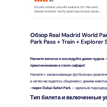
5
/5
Приключения
Attract
Ein sehr sicherer und sehr sauberer Ort. Man wird
Attract
überall verwöhnt. Hat für jeden Geschmack etwas.
Аквариум
Einfach grandios. Verkehr zwar bald wie in der
Attract
Schweiz.(Volle Straßen)
Билеты в парки и курорты
Attract
Дубая
Обзор Real Madrid World Park
Dustak
Attract
Park Pass + Train + Explorer S
Башня Аль-Араб
Attract
Al Man
Yas Island Tickets
Начните веселье и исследуйте дикие чудеса 
Attract
приключениями в стиле сафари!
La Per
Attract
The Vi
Combo Tickets
Начните с захватывающих футбольных развлече
(Any D
а затем насладитесь общением с дикими животн
Attract
Dubai Dolphinarium
-парке Dubai Safari Park
— идеально подходяще
Attract
Tickets
Тип билета и включенные у
Attract
City Tour Tickets
Закатн