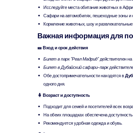
Исследуйте места обитания животных в Африк
90 мин
Ain Du
Сафари на автомобилях, пешеходные зоны и 
Attract
Attract
Кормление животных, шоу и развлекательные 
Важная информация для по
At The 
(Gener
🎫 Вход и срок действия
Attract
Билет в парк "Реал Мадрид"
действителен на
Билет в Дубайский сафари-парк
действителе
Dubai M
Обе достопримечательности находятся в
Дуб
Attract
одного дня.
Miracl
🧍 Возраст и доступность
Attract
Подходит для семей и посетителей всех возра
На обеих площадках обеспечена доступность 
At The 
Рекомендуется удобная одежда и обувь.
The Pa