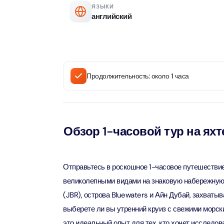
ЯЗЫКИ
английский
AYA Uni
Time
Attract
Atlant
Продолжительность: около 1 часа
(Non-P
Attract
Atlant
Admiss
Обзор 1-часовой тур на яхт
Attract
Any 1 P
Отправьтесь в роскошное 1-часовое путешествие
Frame 
великолепными видами на знаковую набережную
Attract
(JBR), острова Bluewaters и Айн Дубай, захваты
выберете ли вы утренний круиз с свежими морски
Real M
это идеальный опыт для тех, кто хочет исследов