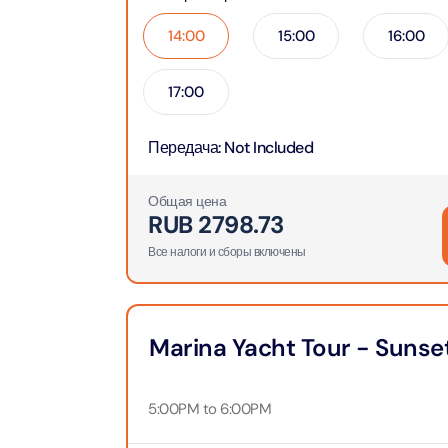
Приключения
Attract
14:00
15:00
16:00
Attract
Аквариум
Attract
17:00
Билеты в парки и курорты
Attract
Дубая
Dustak
Передача
:
Not Included
Attract
Башня Аль-Араб
Общая цена
Attract
RUB
2798.73
Al Man
Yas Island Tickets
Attract
Все налоги и сборы включены
La Per
Attract
The Vi
Combo Tickets
(Any D
Marina Yacht Tour - Sunset
Attract
Dubai Dolphinarium
Attract
Tickets
5:00PM to 6:00PM
Attract
City Tour Tickets
Закатн