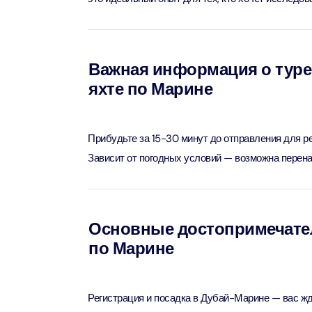
Attract
LEGOLA
Важная информация о туре 
Attract
яхте по Марине
Wild Wa
Prime 
Прибудьте за 15-30 минут до отправления для р
Attract
Зависит от погодных условий — возможна перена
The Vi
Dubai 
Attract
Основные достопримечатель
по Марине
Wild W
Attract
Регистрация и посадка в Дубай-Марине — вас жд
Wild W