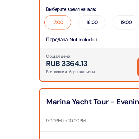
Attracti
Aquaventure Waterpark
Выберите время начала
:
Real M
Tickets
Attract
Однодн
17:00
18:00
19:00
Attracti
Передача
:
Not Included
Real Ma
Морска
Train +
Attracti
Attract
Общая цена
RUB
3364.13
LEGOLA
Все налоги и сборы включены
2-часо
Attract
Attract
Роскош
Marina Yacht Tour - Evenin
Экскурс
Attract
Attract
9:00PM to 10:00PM
Роскош
Экскур
сэндви
Attract
Attract