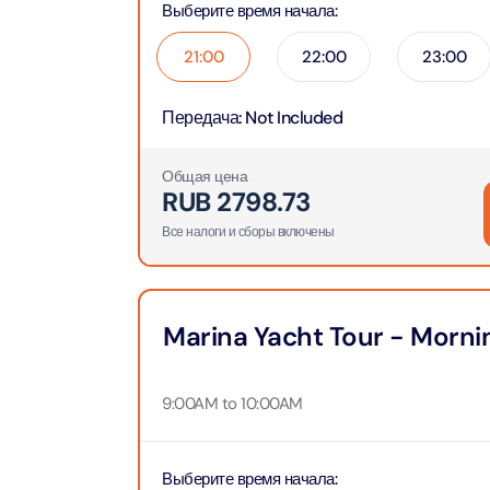
Выберите время начала
:
90 мин
Ain Du
21:00
22:00
23:00
Attract
Attract
Передача
:
Not Included
At The 
(Gener
Общая цена
RUB
2798.73
Attract
Все налоги и сборы включены
Dubai M
Attract
Marina Yacht Tour - Mornin
Miracl
Attract
9:00AM to 10:00AM
At The 
The Pa
Выберите время начала
: