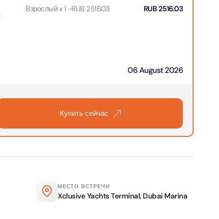
ion in Дубай, Объединенные Арабские Эмираты
Взрослый x 1
-
RUB
2516.03
RUB
2516.03
bai (Non Peak) + Dhow Cruise Dinner in Dubai Marina
ion in Дубай, Объединенные Арабские Эмираты
Top Burj Khalifa (124 Floor) Non-Prime Time + Desert Safari
06 August 2026
ard) + Dubai Aquarium and Underwater Zoo
ion in Дубай, Объединенные Арабские Эмираты
rlds of Adventure + Dubai Aquarium Underwater Zoo
Купить сейчас
 Pass)
ion in Дубай, Объединенные Арабские Эмираты
lds of Adventure + Free Global Village (Any Day) + Miracle
n
ion in Дубай, Объединенные Арабские Эмираты
МЕСТО ВСТРЕЧИ
Xclusive Yachts Terminal, Dubai Marina
ruise Dinner in Dubai Marina + IMG Worlds of Adventure
ion in Дубай, Объединенные Арабские Эмираты