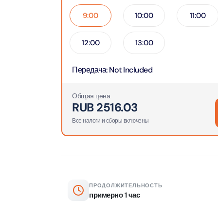
Attract
9:00
10:00
11:00
Ain Du
Attract
12:00
13:00
At The 
Передача
:
Not Included
(Stand
Attract
Общая цена
RUB
2516.03
IMG Wo
(Silver
Все налоги и сборы включены
Attract
IMG Wor
Garde
Attract
ПРОДОЛЖИТЕЛЬНОСТЬ
примерно 1 час
Dhow C
Attract