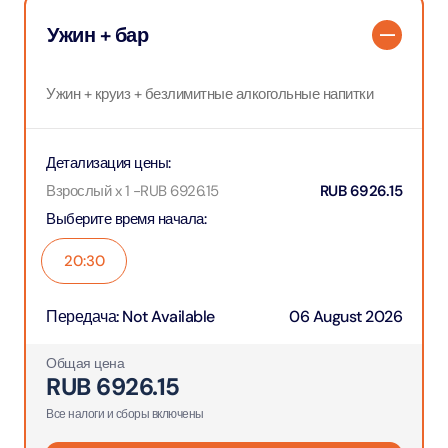
Ужин + бар
Ужин + круиз + безлимитные алкогольные напитки
Детализация цены
:
Взрослый x 1
-
RUB
6926.15
RUB
6926.15
Выберите время начала
:
20:30
Передача
:
Not Available
06 August 2026
Общая цена
RUB
6926.15
Все налоги и сборы включены