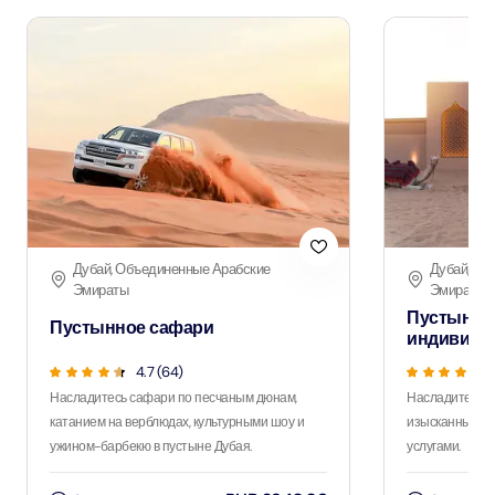
Дубай, Объединенные Арабские
Дубай, Об
Эмираты
Эмираты
Пустынно
Пустынное сафари
индивиду
4.7 (64)
Насладитесь сафари по песчаным дюнам,
Насладитесь 
катанием на верблюдах, культурными шоу и
изысканным уж
ужином-барбекю в пустыне Дубая.
услугами.