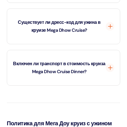
Алкогольные напитки включены только в отдельные
пакеты. Гости могут выбрать пакет с безалкогольными
Существует ли дресс-код для ужина в
или неограниченными алкогольными напитками.
круизе Mega Dhow Cruise?
Строгого дресс-кода нет, но для комфортного и
приятного обеденного круиза рекомендуется
Включен ли транспорт в стоимость круиза
одеваться в стиле smart casual.
Mega Dhow Cruise Dinner?
Нет, трансфер из отеля не включен в стоимость
билетов на круиз Mega Dhow Cruise Dinner. Гости
должны самостоятельно прибыть к месту посадки в
Dubai Marina.
Политика для Мега Доу круиз с ужином