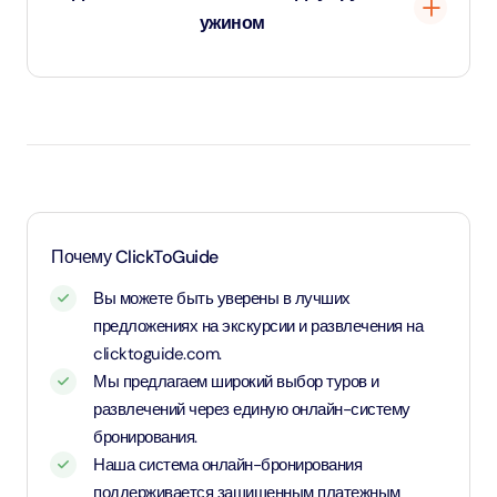
ужином
Дети до 3 лет — вход бесплатный.
Возрастом от 3 до 10 лет и 11 месяцев — детский
тариф.
Возрастом от 11 лет и старше — применяется
взрослый тариф
Почему ClickToGuide
Вы можете быть уверены в лучших
предложениях на экскурсии и развлечения на
clicktoguide.com.
Мы предлагаем широкий выбор туров и
развлечений через единую онлайн-систему
бронирования.
Наша система онлайн-бронирования
поддерживается защищенным платежным