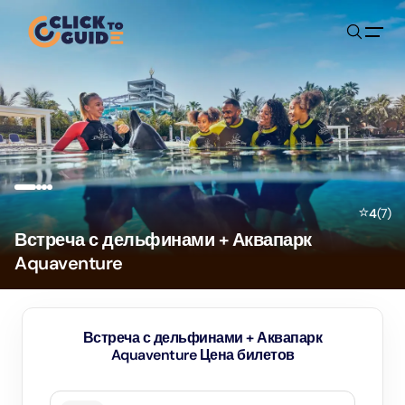
Skip to content
⭐
4
(
7
)
Встреча с дельфинами + Аквапарк
Aquaventure
Встреча с дельфинами + Аквапарк
Aquaventure Цена билетов