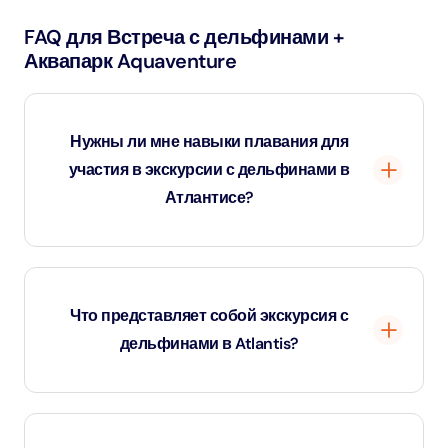
FAQ для Встреча с дельфинами +
Аквапарк Aquaventure
Нужны ли мне навыки плавания для
участия в экскурсии с дельфинами в
Атлантисе?
Навыки плавания не требуются. Встреча с
дельфинами в Atlantis проходит на глубине по пояс,
Что представляет собой экскурсия с
что делает ее подходящей для не умеющих плавать и
дельфинами в Atlantis?
семей с детьми.
Atlantis Dolphin Encounter - это общение с
дельфинами на мелководье в Atlas Village в Atlantis