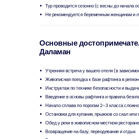
Тур проводится сезонно (с весны до начала о
90 мин
Не рекомендуется беременным женщинам и л
Ain Du
Attract
Attract
Основные достопримечател
At The 
(Gener
Даламан
Attract
Утренняя встреча у вашего отеля (в зависимо
Dubai M
Живописная поездка к базе рафтинга в регио
Attract
Инструктаж по технике безопасности и выдач
Введение в основы рафтинга и правила безоп
Miracl
Начало сплава по порогам 2–3 класса сложно
Attract
Остановки для купания, прыжков со скал или 
Обед у реки в живописном местном ресторане
At The 
Возвращение на базу, переодевание и отдых
The Pa