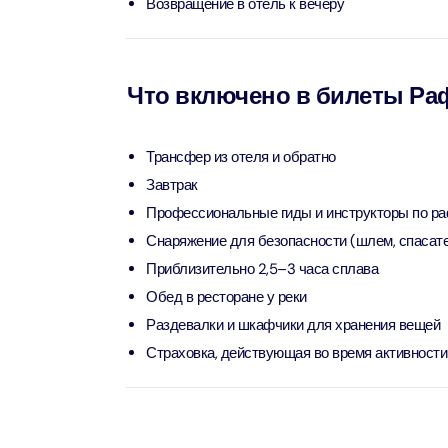
Возвращение в отель к вечеру
Attract
Ain Du
Attract
Что включено в билеты Раф
At The 
(Stand
Трансфер из отеля и обратно
Attract
Завтрак
Профессиональные гиды и инструкторы по ра
IMG Wo
Снаряжение для безопасности (шлем, спасате
(Silver
Приблизительно 2,5–3 часа сплава
Attract
Обед в ресторане у реки
IMG Wor
Раздевалки и шкафчики для хранения вещей
Garde
Страховка, действующая во время активности
Attract
Dhow C
Attract