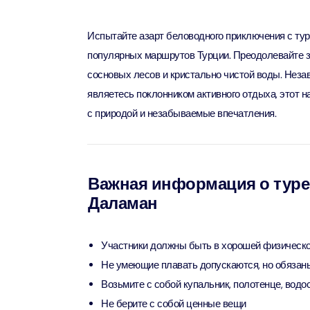
Attracti
Aquaventure Waterpark
Real M
Tickets
Испытайте азарт беловодного приключения с тур
Attract
Однодн
популярных маршрутов Турции. Преодолевайте з
Attracti
сосновых лесов и кристально чистой воды. Незав
Real Ma
являетесь поклонником активного отдыха, этот 
Морска
Train +
с природой и незабываемые впечатления.
Attracti
Attract
LEGOLA
2-часо
Attract
Важная информация о туре 
Attract
Даламан
Роскош
Экскурс
Attract
Attract
Участники должны быть в хорошей физическ
Не умеющие плавать допускаются, но обязан
Роскош
Экскур
Возьмите с собой купальник, полотенце, вод
сэндви
Attract
Не берите с собой ценные вещи
Attract