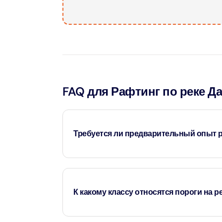
Attract
LEGOLA
Attract
Wild Wa
FAQ для Рафтинг по реке Д
Prime 
Attract
The Vi
Требуется ли предварительный опыт 
Dubai 
Attract
Нет, этот тур ориентирован на новичков и вк
Wild W
и профессиональных гидов.
Attract
К какому классу относятся пороги на р
Wild W