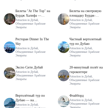
Билеты "At The Top" на
Билеты на смотровую
Бурдж Халифа —
площадку Бурдж-
Лаунж
Attraction in Дубай,
Халифа — 124-й этаж
Attraction in Дубай,
Объединенные Арабские
Объединенные Арабские
Эмираты
Эмираты
Ресторан Dinner In The
Частный вертолетный
Sky
тур по Дубаю
Attraction in Дубай,
Attraction in Дубай,
Объединенные Арабские
Объединенные Арабские
Эмираты
Эмираты
Экспо Сити Дубай
20-минутный полёт на
Attraction in Дубай,
гирокоптере
Объединенные Арабские
Attraction in Дубай,
Эмираты
Объединенные Арабские
Эмираты
Вертолётный тур по
Флайборд
Дубаю — на
Attraction in Дубай,
Объединенные Арабские
групповой основе (в
Attraction in Дубай,
Эмираты