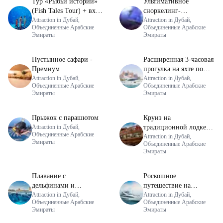
Тур «Рыбьи истории»
Ультимативное
(Fish Tales Tour) + вход
сноркелинг-
в аквариум Lost
Attraction in Дубай,
приключение + доступ
Attraction in Дубай,
Объединенные Арабские
Объединенные Арабские
Chambers
в аквариум Lost
Эмираты
Эмираты
Chambers
Пустынное сафари -
Расширенная 3-часовая
Премиум
прогулка на яхте по
Attraction in Дубай,
Бурдж (групповой тур)
Attraction in Дубай,
Объединенные Арабские
Объединенные Арабские
Эмираты
Эмираты
Прыжок с парашютом
Круиз на
Attraction in Дубай,
традиционной лодке
Объединенные Арабские
Доу на закате по Дубай
Attraction in Дубай,
Эмираты
Объединенные Арабские
Марине
Эмираты
Плавание с
Роскошное
дельфинами и
путешествие на
исследование +
Attraction in Дубай,
суперяхте в Дубай
Attraction in Дубай,
Объединенные Арабские
Объединенные Арабские
аквапарк Aquaventure
Марине
Эмираты
Эмираты