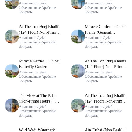
Day)
Attraction in Дубай,
Time + Dubai Frame
Attraction in Дубай,
Объединенные Арабские
Объединенные Арабские
(General Admission)
Эмираты
Эмираты
At The Top Burj Khalifa
Miracle Garden + Dubai
(124 Floor) Non-Prime
Frame (General
Time + Dubai Safari
Attraction in Дубай,
Admission)
Attraction in Дубай,
Объединенные Арабские
Объединенные Арабские
Bundle
Эмираты
Эмираты
Miracle Garden + Dubai
At The Top Burj Khalifa
Butterfly Garden
(124 Floor) Non-Prime
Attraction in Дубай,
Time + The View at The
Attraction in Дубай,
Объединенные Арабские
Объединенные Арабские
Palm (Non-Prime Hours)
Эмираты
Эмираты
The View at The Palm
At The Top Burj Khalifa
(Non-Prime Hours) +
(124 Floor) Non-Prime
Dhow Cruise Dinner in
Attraction in Дубай,
Time + Ski Dubai Snow
Attraction in Дубай,
Объединенные Арабские
Объединенные Арабские
Dubai Marina
Fun
Эмираты
Эмираты
Wild Wadi Waterpark
Ain Dubai (Non Peak) +