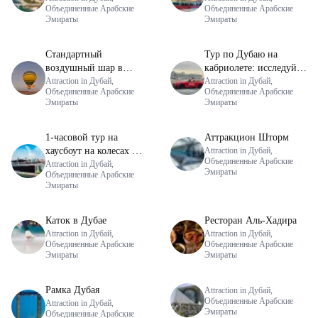
Объединенные Арабские
Объединенные Арабские
Эмираты
Эмираты
Стандартный
Тур по Дубаю на
воздушный шар в
кабриолете: исследуйте
Дубае
Attraction in Дубай,
город на автомобиле с
Attraction in Дубай,
Объединенные Арабские
Объединенные Арабские
открытым верхом.
Эмираты
Эмираты
1-часовой тур на
Аттракцион Шторм
хаусбоут на колесах Ain
Attraction in Дубай,
Объединенные Арабские
Wheel
Attraction in Дубай,
Эмираты
Объединенные Арабские
Эмираты
Каток в Дубае
Ресторан Аль-Хадира
Attraction in Дубай,
Attraction in Дубай,
Объединенные Арабские
Объединенные Арабские
Эмираты
Эмираты
Рамка Дубая
Attraction in Дубай,
Объединенные Арабские
Attraction in Дубай,
Эмираты
Объединенные Арабские