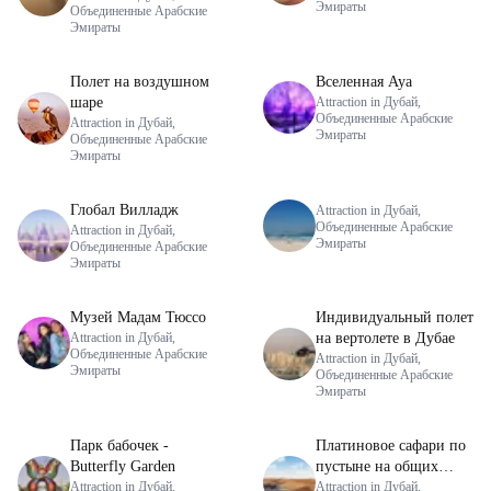
Эмираты
Объединенные Арабские
Эмираты
Полет на воздушном
Вселенная Aya
шаре
Attraction in Дубай,
Объединенные Арабские
Attraction in Дубай,
Эмираты
Объединенные Арабские
Эмираты
Глобал Вилладж
Attraction in Дубай,
Объединенные Арабские
Attraction in Дубай,
Эмираты
Объединенные Арабские
Эмираты
Музей Мадам Тюссо
Индивидуальный полет
Attraction in Дубай,
на вертолете в Дубае
Объединенные Арабские
Attraction in Дубай,
Эмираты
Объединенные Арабские
Эмираты
Парк бабочек -
Платиновое сафари по
Butterfly Garden
пустыне на общих
Attraction in Дубай,
основаниях
Attraction in Дубай,