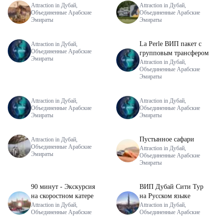
Attraction in Дубай,
Attraction in Дубай,
Объединенные Арабские
Объединенные Арабские
Эмираты
Эмираты
La Perle ВИП пакет с
Attraction in Дубай,
Объединенные Арабские
групповым трансфером
Эмираты
Attraction in Дубай,
Объединенные Арабские
Эмираты
Attraction in Дубай,
Attraction in Дубай,
Объединенные Арабские
Объединенные Арабские
Эмираты
Эмираты
Пустынное сафари
Attraction in Дубай,
Объединенные Арабские
Attraction in Дубай,
Эмираты
Объединенные Арабские
Эмираты
90 минут - Экскурсия
ВИП Дубай Сити Тур
на скоростном катере
на Русском языке
Attraction in Дубай,
Attraction in Дубай,
Объединенные Арабские
Объединенные Арабские