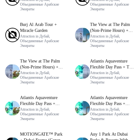
Объединенные Арабские
Объединенные Арабские
Эмираты
Эмираты
Burj Al Arab Tour +
The View at The Palm
Miracle Garden
(Non-Prime Hours) +
Attraction in Дубай,
Dubai Frame (General
Attraction in Дубай,
Объединенные Арабские
Объединенные Арабские
Admission)
Эмираты
Эмираты
The View at The Palm
Atlantis Aquaventure
(Non-Prime Hours) +
Flexible Day Pass + The
Miracle Garden
Attraction in Дубай,
View at The Palm (Non-
Attraction in Дубай,
Объединенные Арабские
Объединенные Арабские
Prime Hours)
Эмираты
Эмираты
Atlantis Aquaventure
Atlantis Aquaventure
Flexible Day Pass +
Flexible Day Pass +
Dubai Miracle Garden
Attraction in Дубай,
Dubai Frame (General
Attraction in Дубай,
Объединенные Арабские
Объединенные Арабские
Admission)
Эмираты
Эмираты
MOTIONGATE™ Park
Any 1 Park At Dubai