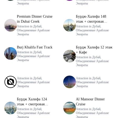
Эмираты
Эмираты
Premium Dinner Cruise
Бурдж-Халифа 148
in Dubai Creek
этаж + смотровая
Attraction in Дубай,
площадка Sky View
Attraction in Дубай,
Объединенные Арабские
Объединенные Арабские
Эмираты
Эмираты
Burj Khalifa Fast Track
Бурдж Халифа 12 этаж
Attraction in Дубай,
+ Кафе
Объединенные Арабские
Attraction in Дубай,
Эмираты
Объединенные Арабские
Эмираты
Attraction in Дубай,
Attraction in Дубай,
Объединенные Арабские
Объединенные Арабские
Эмираты
Эмираты
Бурдж Халифа 124
Al Mansour Dinner
этаж + смотровая
Cruise
площадка Sky View
Attraction in Дубай,
Attraction in Дубай,
Объединенные Арабские
Объединенные Арабские
Эмираты
Эмираты