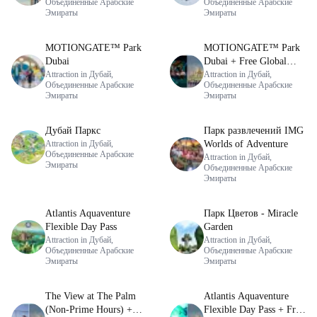
Объединенные Арабские
Объединенные Арабские
Эмираты
Эмираты
MOTIONGATE™ Park
MOTIONGATE™ Park
Dubai
Dubai + Free Global
Attraction in Дубай,
Village (Any Day)
Attraction in Дубай,
Объединенные Арабские
Объединенные Арабские
Эмираты
Эмираты
Дубай Паркс
Парк развлечений IMG
Attraction in Дубай,
Worlds of Adventure
Объединенные Арабские
Attraction in Дубай,
Эмираты
Объединенные Арабские
Эмираты
Atlantis Aquaventure
Парк Цветов - Miracle
Flexible Day Pass
Garden
Attraction in Дубай,
Attraction in Дубай,
Объединенные Арабские
Объединенные Арабские
Эмираты
Эмираты
The View at The Palm
Atlantis Aquaventure
(Non-Prime Hours) +
Flexible Day Pass + Free