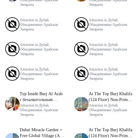
Объединенные Арабские
Объединенные Арабские
Эмираты
Эмираты
Attraction in Дубай,
Attraction in Дубай,
Объединенные Арабские
Объединенные Арабские
Эмираты
Эмираты
Attraction in Дубай,
Attraction in Дубай,
Объединенные Арабские
Объединенные Арабские
Эмираты
Эмираты
Attraction in Дубай,
Attraction in Дубай,
Объединенные Арабские
Объединенные Арабские
Эмираты
Эмираты
Тур Inside Burj Al Arab
At The Top Burj Khalifa
с безалкогольным
(124 Floor) Non-Prime
напитком
Attraction in Дубай,
Time + Free Global
Attraction in Дубай,
Объединенные Арабские
Объединенные Арабские
Village (Any Day)
Эмираты
Эмираты
Dubai Miracle Garden +
At The Top Burj Khalifa
Free Global Village (Any
(124 Floor) Non-Prime