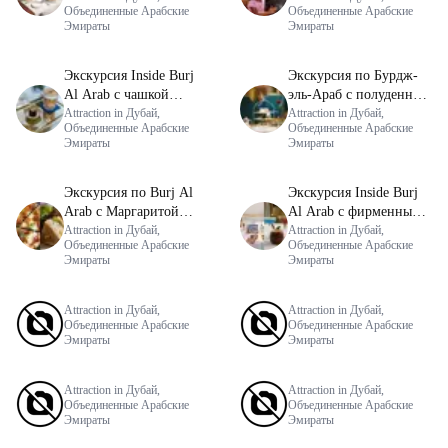
Объединенные Арабские
Объединенные Арабские
эль-Араб с ужином в
Эмираты
Эмираты
ресторане Bastion
Экскурсия Inside Burj
Экскурсия по Бурдж-
Al Arab с чашкой
эль-Араб с полуденным
золотого карак-чая
Attraction in Дубай,
чаем
Attraction in Дубай,
Объединенные Арабские
Объединенные Арабские
Эмираты
Эмираты
Экскурсия по Burj Al
Экскурсия Inside Burj
Arab с Маргаритой
Al Arab с фирменным
пиццей или клубным
Attraction in Дубай,
напитком
Attraction in Дубай,
Объединенные Арабские
Объединенные Арабские
сэндвичем в UMA
Эмираты
Эмираты
Lounge
Attraction in Дубай,
Attraction in Дубай,
Объединенные Арабские
Объединенные Арабские
Эмираты
Эмираты
Attraction in Дубай,
Attraction in Дубай,
Объединенные Арабские
Объединенные Арабские
Эмираты
Эмираты