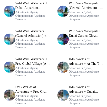
Wild Wadi Waterpark +
Wild Wadi Waterpark
Dubai Aquarium
(General Admission) +
Underwater Zoo (Silver
Attraction in Дубай,
Dubai Miracle Garden
Attraction in Дубай,
Объединенные Арабские
Объединенные Арабские
Pass)
Эмираты
Эмираты
Wild Wadi Waterpark
Wild Wadi Waterpark +
(General Admission) +
Dubai Garden Glow
Burj Al Arab Tour
Attraction in Дубай,
(General Admission)
Attraction in Дубай,
Объединенные Арабские
Объединенные Арабские
Эмираты
Эмираты
Wild Wadi Waterpark +
IMG Worlds of
Free Global Village (Any
Adventure + At The Top
Day)
Attraction in Дубай,
Burj Khalifa (124 Floor)
Attraction in Дубай,
Объединенные Арабские
Объединенные Арабские
- Non-Prime Time
Эмираты
Эмираты
IMG Worlds of
IMG Worlds of
Adventure + Free Global
Adventure + Dubai
Village (Any Day)
Attraction in Дубай,
Frame (General
Attraction in Дубай,
Объединенные Арабские
Объединенные Арабские
Admission)
Эмираты
Эмираты