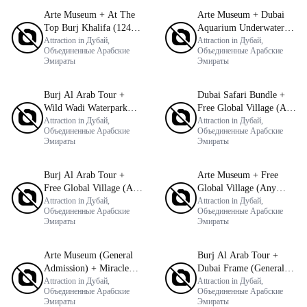
Arte Museum + At The
Arte Museum + Dubai
Top Burj Khalifa (124
Aquarium Underwater
Floor) Non-Prime Time
Attraction in Дубай,
Zoo (Silver Pass)
Attraction in Дубай,
Объединенные Арабские
Объединенные Арабские
Эмираты
Эмираты
Burj Al Arab Tour +
Dubai Safari Bundle +
Wild Wadi Waterpark
Free Global Village (Any
(General Admission)
Attraction in Дубай,
Day)
Attraction in Дубай,
Объединенные Арабские
Объединенные Арабские
Эмираты
Эмираты
Burj Al Arab Tour +
Arte Museum + Free
Free Global Village (Any
Global Village (Any
Day)
Attraction in Дубай,
Day)
Attraction in Дубай,
Объединенные Арабские
Объединенные Арабские
Эмираты
Эмираты
Arte Museum (General
Burj Al Arab Tour +
Admission) + Miracle
Dubai Frame (General
Garden
Attraction in Дубай,
Admission)
Attraction in Дубай,
Объединенные Арабские
Объединенные Арабские
Эмираты
Эмираты