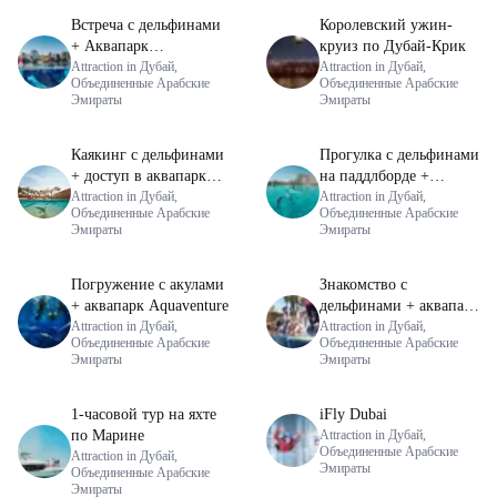
Встреча с дельфинами
Королевский ужин-
+ Аквапарк
круиз по Дубай-Крик
Aquaventure
Attraction in Дубай,
Attraction in Дубай,
Объединенные Арабские
Объединенные Арабские
Эмираты
Эмираты
Каякинг с дельфинами
Прогулка с дельфинами
+ доступ в аквапарк
на паддлборде +
Aquaventure
Attraction in Дубай,
Водный парк
Attraction in Дубай,
Объединенные Арабские
Объединенные Арабские
Aquaventure
Эмираты
Эмираты
Погружение с акулами
Знакомство с
+ аквапарк Aquaventure
дельфинами + аквапарк
Attraction in Дубай,
Aquaventure
Attraction in Дубай,
Объединенные Арабские
Объединенные Арабские
Эмираты
Эмираты
1-часовой тур на яхте
iFly Dubai
по Марине
Attraction in Дубай,
Объединенные Арабские
Attraction in Дубай,
Эмираты
Объединенные Арабские
Эмираты