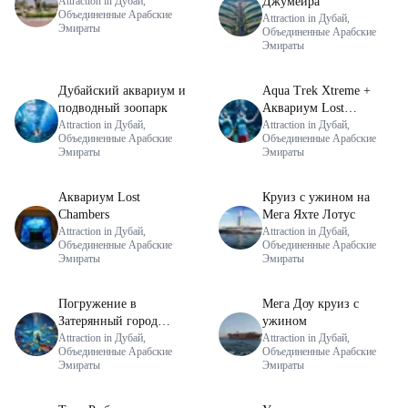
Attraction in Дубай,
Джумейра
Объединенные Арабские
Attraction in Дубай,
Эмираты
Объединенные Арабские
Эмираты
Дубайский аквариум и
Aqua Trek Xtreme +
подводный зоопарк
Аквариум Lost
Attraction in Дубай,
Chambers
Attraction in Дубай,
Объединенные Арабские
Объединенные Арабские
Эмираты
Эмираты
Аквариум Lost
Круиз с ужином на
Chambers
Мега Яхте Лотус
Attraction in Дубай,
Attraction in Дубай,
Объединенные Арабские
Объединенные Арабские
Эмираты
Эмираты
Погружение в
Мега Доу круиз с
Затерянный город
ужином
Атлантиды + Аквариум
Attraction in Дубай,
Attraction in Дубай,
Объединенные Арабские
Объединенные Арабские
Lost Chambers
Эмираты
Эмираты