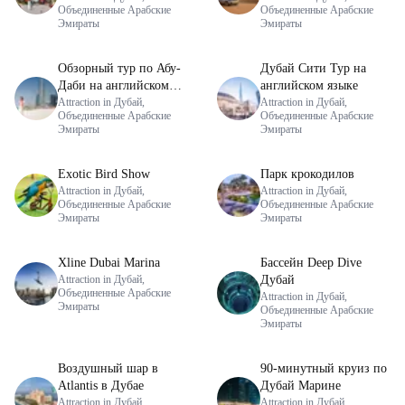
Объединенные Арабские
Объединенные Арабские
Эмираты
Эмираты
Обзорный тур по Абу-
Дубай Сити Тур на
Даби на английском
английском языке
языке
Attraction in Дубай,
Attraction in Дубай,
Объединенные Арабские
Объединенные Арабские
Эмираты
Эмираты
Exotic Bird Show
Парк крокодилов
Attraction in Дубай,
Attraction in Дубай,
Объединенные Арабские
Объединенные Арабские
Эмираты
Эмираты
Xline Dubai Marina
Бассейн Deep Dive
Attraction in Дубай,
Дубай
Объединенные Арабские
Attraction in Дубай,
Эмираты
Объединенные Арабские
Эмираты
Воздушный шар в
90-минутный круиз по
Atlantis в Дубае
Дубай Марине
Attraction in Дубай,
Attraction in Дубай,