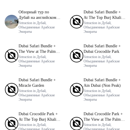
Обзорный тур по
Dubai Safari Bundle +
Дубай на английском
At The Top Burj Khalifa
языке
Attraction in Дубай,
(124 Floor) Non-Prime
Attraction in Дубай,
Объединенные Арабские
Объединенные Арабские
Time
Эмираты
Эмираты
Dubai Safari Bundle +
Dubai Safari Bundle +
The View at The Palm
Dubai Crocodile Park
(Non-Prime Hours)
Attraction in Дубай,
Attraction in Дубай,
Объединенные Арабские
Объединенные Арабские
Эмираты
Эмираты
Dubai Safari Bundle +
Dubai Safari Bundle +
Miracle Garden
Ain Dubai (Non Peak)
Attraction in Дубай,
Attraction in Дубай,
Объединенные Арабские
Объединенные Арабские
Эмираты
Эмираты
Dubai Crocodile Park +
Dubai Crocodile Park +
At The Top Burj Khalifa
The View at The Palm
(124 Floor) Non-Prime
Attraction in Дубай,
(Non-Prime Hours)
Attraction in Дубай,
Объединенные Арабские
Объединенные Арабские