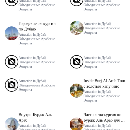
Admission)
Attraction in Дубай,
Attraction in Дубай,
Объединенные Арабские
Объединенные Арабские
Эмираты
Эмираты
Городские экскурсии
Attraction in Дубай,
Объединенные Арабские
по Дубаю
Эмираты
Attraction in Дубай,
Объединенные Арабские
Эмираты
Attraction in Дубай,
Attraction in Дубай,
Объединенные Арабские
Объединенные Арабские
Эмираты
Эмираты
Inside Burj Al Arab Tour
Attraction in Дубай,
Объединенные Арабские
с золотым капучино
Эмираты
Attraction in Дубай,
Объединенные Арабские
Эмираты
Внутри Бурдж Аль
Частная экскурсия по
Араб
Бурдж Аль Араб для 4
Attraction in Дубай,
человек
Attraction in Дубай,