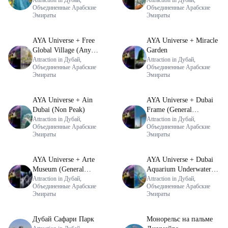
Дубае
Attraction in Дубай,
Floor) - Non-Prime
Attraction in Дубай,
Объединенные Арабские
Объединенные Арабские
Time
Эмираты
Эмираты
AYA Universe + Free
AYA Universe + Miracle
Global Village (Any
Garden
Day)
Attraction in Дубай,
Attraction in Дубай,
Объединенные Арабские
Объединенные Арабские
Эмираты
Эмираты
AYA Universe + Ain
AYA Universe + Dubai
Dubai (Non Peak)
Frame (General
Attraction in Дубай,
Admission)
Attraction in Дубай,
Объединенные Арабские
Объединенные Арабские
Эмираты
Эмираты
AYA Universe + Arte
AYA Universe + Dubai
Museum (General
Aquarium Underwater
Admission)
Attraction in Дубай,
Zoo (Silver Pass)
Attraction in Дубай,
Объединенные Арабские
Объединенные Арабские
Эмираты
Эмираты
Дубай Сафари Парк
Монорельс на пальме