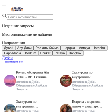
Skip to content
Недавние запросы
Местоположение не найдено
Направления
Дубай
Абу-Даби
Рас-аль-Хайма
Шарджа
Antalya
Istanbul
Cappadocia
Bodrum
Phuket
Pataya
Bangkok
Дубай
Просмотреть все
Колесо обозрения Ain
Экскурсия по
Dubai - ВИП кабина
внутренним
Attraction in Дубай,
помещениям Бурдж-
Attraction in Дубай,
Объединенные Арабские
Объединенные Арабские
эль-Араб с обедом в
Эмираты
Эмираты
ресторане Al Iwan
Экскурсия по
Встреча с морским
внутренним
львом + аквапарк
помещениям Бурдж-
Attraction in Дубай,
Aquaventure
Attraction in Дубай,