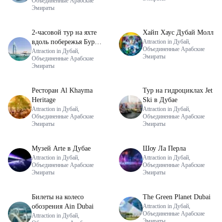
Объединенные Арабские
составе сборной
Эмираты
группы)
2-часовой тур на яхте
Хайп Хаус Дубай Молл
вдоль побережья Бурдж
Attraction in Дубай,
Объединенные Арабские
— совместный тур
Attraction in Дубай,
Эмираты
Объединенные Арабские
Эмираты
Ресторан Al Khayma
Тур на гидроциклах Jet
Heritage
Ski в Дубае
Attraction in Дубай,
Attraction in Дубай,
Объединенные Арабские
Объединенные Арабские
Эмираты
Эмираты
Музей Arte в Дубае
Шоу Ла Перла
Attraction in Дубай,
Attraction in Дубай,
Объединенные Арабские
Объединенные Арабские
Эмираты
Эмираты
Билеты на колесо
The Green Planet Dubai
обозрения Ain Dubai
Attraction in Дубай,
Объединенные Арабские
Attraction in Дубай,
Эмираты