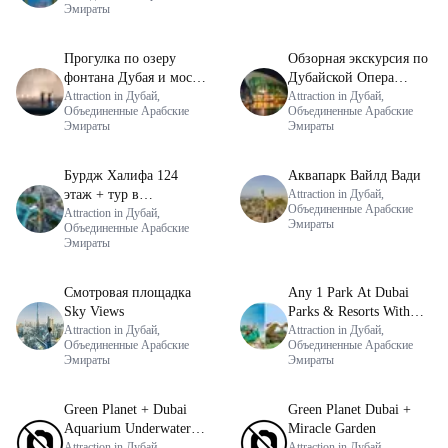
Эмираты
Прогулка по озеру
Обзорная экскурсия по
фонтана Дубая и мост
Дубайской Опера
для пеших прогулок
Attraction in Дубай,
(Dubai Opera Grand
Attraction in Дубай,
Объединенные Арабские
Объединенные Арабские
Tour)
Эмираты
Эмираты
Бурдж Халифа 124
Аквапарк Вайлд Вади
этаж + тур в
Attraction in Дубай,
Объединенные Арабские
Дубайскую оперу
Attraction in Дубай,
Эмираты
Объединенные Арабские
Эмираты
Смотровая площадка
Any 1 Park At Dubai
Sky Views
Parks & Resorts With
Attraction in Дубай,
Free Shuttle + Miracle
Attraction in Дубай,
Объединенные Арабские
Объединенные Арабские
Garden
Эмираты
Эмираты
Green Planet + Dubai
Green Planet Dubai +
Aquarium Underwater
Miracle Garden
Zoo + Dubai Frame
Attraction in Дубай,
Attraction in Дубай,