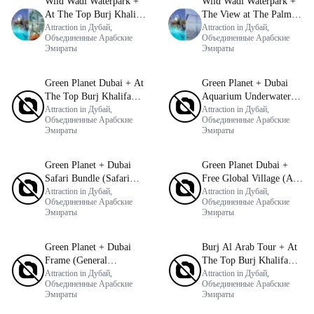
Wild Wadi Waterpark +
Wild Wadi Waterpark +
At The Top Burj Khalifa
The View at The Palm
(124 Floor) - Non-Prime
Attraction in Дубай,
(Non-Prime Hours)
Attraction in Дубай,
Объединенные Арабские
Объединенные Арабские
Time
Эмираты
Эмираты
Green Planet Dubai + At
Green Planet + Dubai
The Top Burj Khalifa
Aquarium Underwater
(124 Floor) Non-Prime
Attraction in Дубай,
Zoo (Silver Pass)
Attraction in Дубай,
Объединенные Арабские
Объединенные Арабские
Time
Эмираты
Эмираты
Green Planet + Dubai
Green Planet Dubai +
Safari Bundle (Safari
Free Global Village (Any
Park Pass + Train +
Attraction in Дубай,
Day)
Attraction in Дубай,
Объединенные Арабские
Объединенные Арабские
Explorer Safari Tour)
Эмираты
Эмираты
Green Planet + Dubai
Burj Al Arab Tour + At
Frame (General
The Top Burj Khalifa
Admission)
Attraction in Дубай,
(124 Floor) Non-Prime
Attraction in Дубай,
Объединенные Арабские
Объединенные Арабские
Time
Эмираты
Эмираты