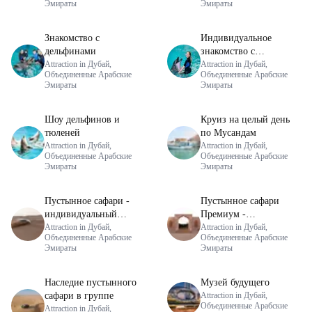
Эмираты
Эмираты
Знакомство с
Индивидуальное
дельфинами
знакомство с
Attraction in Дубай,
дельфинами
Attraction in Дубай,
Объединенные Арабские
Объединенные Арабские
Эмираты
Эмираты
Шоу дельфинов и
Круиз на целый день
тюленей
по Мусандам
Attraction in Дубай,
Attraction in Дубай,
Объединенные Арабские
Объединенные Арабские
Эмираты
Эмираты
Пустынное сафари -
Пустынное сафари
индивидуальный
Премиум -
трансфер
Attraction in Дубай,
индивидуальный
Attraction in Дубай,
Объединенные Арабские
Объединенные Арабские
трансфер
Эмираты
Эмираты
Наследие пустынного
Музей будущего
сафари в группе
Attraction in Дубай,
Объединенные Арабские
Attraction in Дубай,