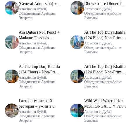
(General Admission) +
Dhow Cruise Dinner in
IMG Worlds of
Attraction in Дубай,
Dubai Marina
Attraction in Дубай,
Объединенные Арабские
Объединенные Арабские
Adventure
Эмираты
Эмираты
Ain Dubai (Non Peak) +
At The Top Burj Khalifa
Madame Tussauds
(124 Floor) Non-Prime
(General Admission)
Attraction in Дубай,
Time + Desert Safari
Attraction in Дубай,
Объединенные Арабские
Объединенные Арабские
(Standard) + Dubai
Эмираты
Эмираты
Aquarium and
Underwater Zoo
At The Top Burj Khalifa
At The Top Burj Khalifa
(124 Floor) - Non-Prime
(124 Floor) Non-Prime
Time + Dhow Cruise
Attraction in Дубай,
Time + KidZania -
Attraction in Дубай,
Объединенные Арабские
Объединенные Арабские
Dinner in Dubai Marina
Economy Pass
Эмираты
Эмираты
Гастрономический
Wild Wadi Waterpark +
ресторан – ужин в
MOTIONGATE™ Park
Atlantis The Royal
Attraction in Дубай,
With Free Shuttle
Attraction in Дубай,
Объединенные Арабские
Объединенные Арабские
Эмираты
Эмираты