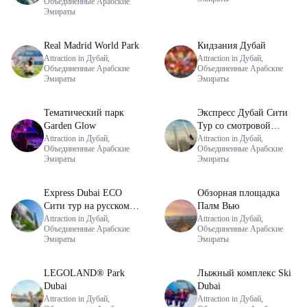
Объединенные Арабские
Эмираты
Real Madrid World Park
Кидзания Дубай
Attraction in Дубай,
Attraction in Дубай,
Объединенные Арабские
Объединенные Арабские
Эмираты
Эмираты
Тематический парк
Экспресс Дубай Сити
Garden Glow
Тур со смотровой
Attraction in Дубай,
площадкой Palm View
Attraction in Дубай,
Объединенные Арабские
Объединенные Арабские
на Русском языке
Эмираты
Эмираты
Express Dubai ECO
Обзорная площадка
Сити тур на русском
Палм Вью
языке
Attraction in Дубай,
Attraction in Дубай,
Объединенные Арабские
Объединенные Арабские
Эмираты
Эмираты
LEGOLAND® Park
Лыжный комплекс Ski
Dubai
Dubai
Attraction in Дубай,
Attraction in Дубай,