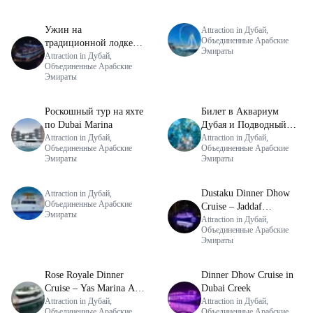
Ужин на
Attraction in Дубай,
Объединенные Арабские
традиционной лодке
Эмираты
Доу по Dubai Marina
Attraction in Дубай,
Объединенные Арабские
Эмираты
Роскошный тур на яхте
Билет в Аквариум
по Dubai Marina
Дубая и Подводный
Attraction in Дубай,
зоопарк с доступом к
Attraction in Дубай,
Объединенные Арабские
Объединенные Арабские
бухте пингвинов.
Эмираты
Эмираты
Dustaku Dinner Dhow
Attraction in Дубай,
Объединенные Арабские
Cruise – Jaddaf
Эмираты
Waterfront
Attraction in Дубай,
Объединенные Арабские
Эмираты
Rose Royale Dinner
Dinner Dhow Cruise in
Cruise – Yas Marina Abu
Dubai Creek
Dhabi
Attraction in Дубай,
Attraction in Дубай,
Объединенные Арабские
Объединенные Арабские