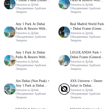
+ Dubai Frame (General
Parks & Resorts With
Admission)
Attraction in Дубай,
Free Shuttle + Dubai
Attraction in Дубай,
Объединенные Арабские
Объединенные Арабские
Frame (General
Эмираты
Эмираты
Admission)
Any 1 Park At Dubai
Real Madrid World Park
Parks & Resorts With
+ Dubai Frame (General
Free Shuttle + Free
Attraction in Дубай,
Admission)
Attraction in Дубай,
Объединенные Арабские
Объединенные Арабские
Global Village (Any
Эмираты
Эмираты
Day)
Any 1 Park At Dubai
LEGOLAND® Park +
Parks & Resorts With
Dubai Frame (General
Free Shuttle + Dubai
Attraction in Дубай,
Admission)
Attraction in Дубай,
Объединенные Арабские
Объединенные Арабские
Safari Bundle
Эмираты
Эмираты
Ain Dubai (Non Peak) +
AYA Universe + Desert
Any 1 Park at Dubai
Safari in Dubai
Parks & Resorts With
Attraction in Дубай,
(Standard)
Attraction in Дубай,
Объединенные Арабские
Объединенные Арабские
Free Shuttle
Эмираты
Эмираты