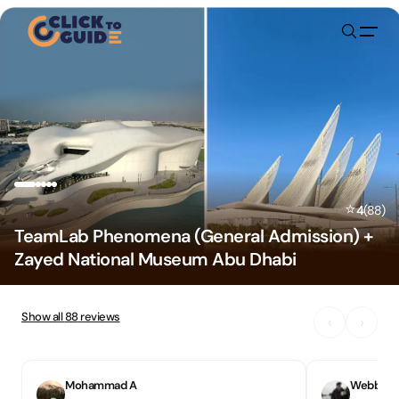
Skip to content
⭐
4
(
88
)
TeamLab Phenomena (General Admission) +
Zayed National Museum Abu Dhabi
Show all
88
reviews
‹
›
Mohammad A
Webbers