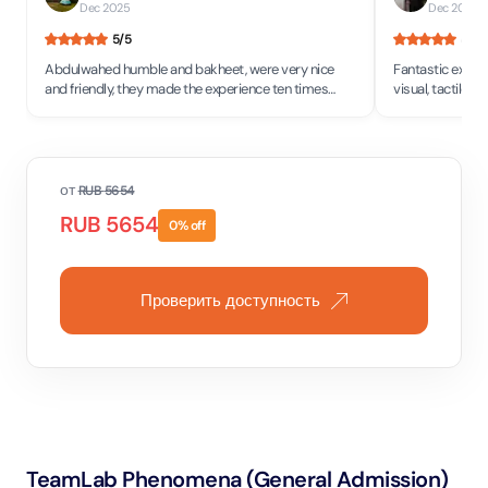
Dec 2025
Dec 2025
•
5
/5
5
/5
Abdulwahed humble and bakheet, were very nice
Fantastic experi
and friendly, they made the experience ten times
visual, tactile, 
better, would definitely visit again!
all I would say 
year old to a 71 
от
RUB
5654
RUB
5654
0
% off
Проверить доступность
TeamLab Phenomena (General Admission)