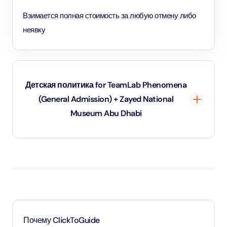
Взимается полная стоимость за любую отмену либо
неявку
Детская политика for TeamLab Phenomena
(General Admission) + Zayed National
Museum Abu Dhabi
Дети до 1 года и 11 месяцев - младенцы и вход для них
бесплатный.
Дети в возрасте от 2 до 10 лет и 11 месяцев, а также
дети ростом от 1,1 метра - оплачивают детский тариф.
Для детей возрастом от 11 лет и старше - применяется
Почему ClickToGuide
тариф для взрослых