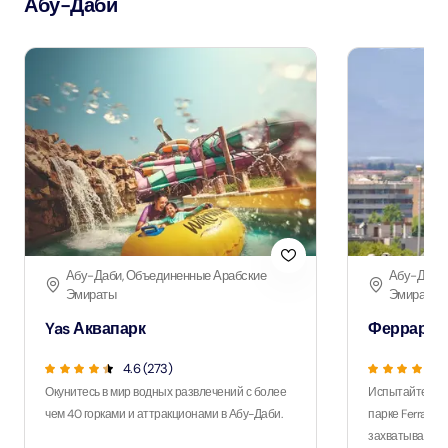
Абу-Даби
Абу-Даби, Объединенные Арабские
Абу-Даби,
Эмираты
Эмираты
Yas Аквапарк
Феррари П
4.6 (273)
Окунитесь в мир водных развлечений с более
Испытайте ост
чем 40 горками и аттракционами в Абу-Даби.
парке Ferrari 
захватывающим