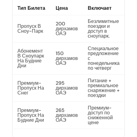
Тип Билета
Цена
Включает
Безлимитные
200
Пропуск В
поездки и
дирхамов
Сноу-Парк
доступ в
ОАЭ
сноупарк.
Специальное
Абонемент
150
предложение
В Сноупарк
дирхамов
с
На Будние
ОАЭ
понедельника
Дни
по четверг
Питание +
Премиум-
295
премиальное
Пропуск На
дирхамов
снаряжение +
Снег
ОАЭ
поездки
Премиум-
Премиум-
265
доступ по
Пропуск На
дирхамов
сниженной
Будние Дни
ОАЭ
цене