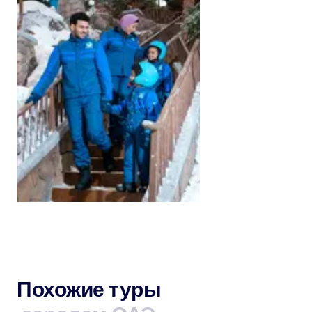
ABU DHABI, UNITED ARAB EMIRATES
Snow Abu Dhabi
RUB 7774.25
4 Hours
От
Похожие туры