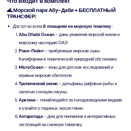
Что входит в комплект
🌊 Морской парк Абу-Даби + БЕСПЛАТНЫЙ
ТРАНСФЕР:
Доступ ко всем
8 локациям на морскую тематику
:
Abu Dhabi Ocean
– дань уважения морской жизни и
морскому наследию ОАЭ.
Роки-Пойнт
– прибрежные морские львы
Калифорнии в тематической природной обстановке.
MicroOcean
– зоны для детских исследований и
игривые морские обитатели.
Тропический океан
– дельфины, рифовые рыбы и
залитые солнцем лагуны.
Арктика
– понаблюдайте за холодноводными видами
и узнайте о ледяных экосистемах.
Антарктида
– дом для пингвинов и интерактивных
экспозиций на снежную тематику.