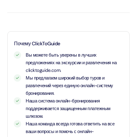
Дети до 1 года и 11 месяцев - младенцы и вход для них
бесплатный.
Дети в возрасте от 2 до 10 лет и 11 месяцев, а также
дети ростом от 1,1 метра - оплачивают детский тариф.
Для детей возрастом от 11 лет и старше - применяется
Почему ClickToGuide
тариф для взрослых
Вы можете быть уверены в лучших
предложениях на экскурсии и развлечения на
clicktoguide.com.
Мы предлагаем широкий выбор туров и
развлечений через единую онлайн-систему
бронирования.
Наша система онлайн-бронирования
поддерживается защищенным платежным
шлюзом.
Наша команда всегда готова ответить на все
ваши вопросы и помочь с онлайн-