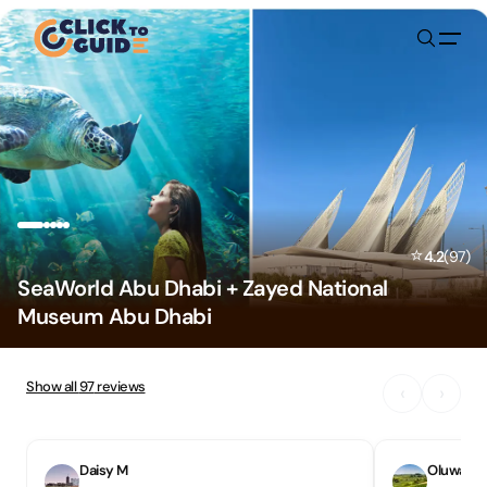
Skip to content
⭐
4.2
(
97
)
SeaWorld Abu Dhabi + Zayed National
Museum Abu Dhabi
Show all
97
reviews
‹
›
Daisy M
Oluwase