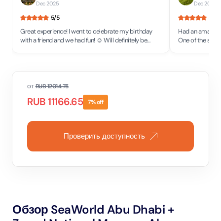
Dec 2025
Dec 2025
5
/5
5
/5
Great experience! I went to celebrate my birthday
Had an amazing 
with a friend and we had fun! ☺️ Will definitely be
One of the staff
back to see more attractions!
would definitel
place.
от
RUB
12014.75
RUB
11166.65
7
% off
Проверить доступность
Обзор SeaWorld Abu Dhabi +