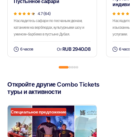
Пустынное сафари
индивиду
4.7 (64)
Насладитесь сафари по песчаным дюнам,
Насладитесь 
катанием на верблюдах, культурными шоу и
изысканным уж
ужином-барбекю в пустыне Дубая.
услугами.
RUB 2940.08
6 часов
6 часов
От
Откройте другие Combo Tickets
туры и активности
Специальное предложение