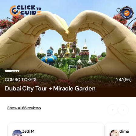
Skip to content
⭐
COMBO TICKETS
4.1
(
66
)
Dubai City Tour + Miracle Garden
Show all
66
reviews
‹
›
Zeth M
dilmacia 