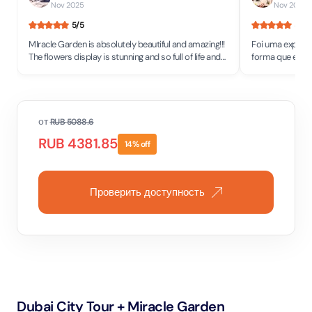
Nov 2025
Nov 2025
•
5
/5
5
/5
MIracle Garden is absolutely beautiful and amazing!!!
Foi uma experiên
The flowers display is stunning and so full of life and
forma que eles 
colors! It simply brings so much joy.
inacreditável! F
от
RUB
5088.6
RUB
4381.85
14
% off
Проверить доступность
Dubai City Tour + Miracle Garden