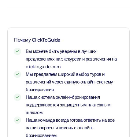
бесплатный (необходим документ,
подтверждающий возраст).
Дети возрастом от 3 до 12 лет — оплачивают
детский тариф (необходим документ,
подтверждающий возраст).
Почему ClickToGuide
Дети и взрослые возрастом от 12 лет и старше —
Вы можете быть уверены в лучших
применяется взрослый тариф.
предложениях на экскурсии и развлечения на
clicktoguide.com.
Мы предлагаем широкий выбор туров и
развлечений через единую онлайн-систему
бронирования.
Наша система онлайн-бронирования
поддерживается защищенным платежным
шлюзом.
Наша команда всегда готова ответить на все
ваши вопросы и помочь с онлайн-
бронированием.