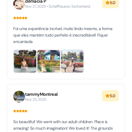
dilmacia P
5.0
Nov 27, 2025 • Schaffhausen, Switzerland
Foi uma experiência incrível, muito lindo mesmo, a forma
que eles mantém tudo perfeito é inacreditável! Fiquei
encantada
tammyMontreal
5.0
Nov 25, 2025
So beautiful! We went with our adult children. Place is
amazing! So much imagination! We loved it! The grounds