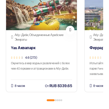
Абу-Даби, Объединенные Арабские
Абу-Даби, 
Эмираты
Эмираты
Yas Аквапарк
Феррари П
4.6 (273)
4.9 
Окунитесь в мир водных развлечений с более
Испытайте ост
чем 40 горками и аттракционами в Абу-Даби.
парке Ferrari 
захватывающим
RUB 8339.65
8 часов
8 часов
От