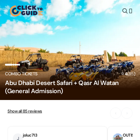
Skip to content
⭐
COMBO TICKETS
4
(
85
)
Abu Dhabi Desert Safari + Qasr Al Watan
(General Admission)
Show all
85
reviews
‹
›
joluc713
OUTIS_1
J