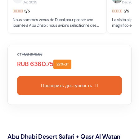
Dec 2025
Dec 2025
• 
5
/5
5
/5
Nous sommes venus de Dubai pour passer une
La visita al palazzo pres
journée à Abu Dhabi ; nous avions sélectionné des
magnifico e impo
endroits à voir, ce palais faisait partie de notre tour.
perfetta.Molto 
Grandiose, accès très bien organisé, intérieur et
extérieur superbes.
от
RUB
8170.03
RUB
6360.75
22
% off
Проверить доступность
Abu Dhabi Desert Safari + Qasr Al Watan