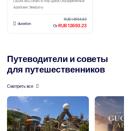
Louvre Abu Dhabi in Абу-Даби, Объединенные
Арабские Эмираты
RUB 14954.83
duration
RUB 12693.23
От
Путеводители и советы
для путешественников
Смотреть все