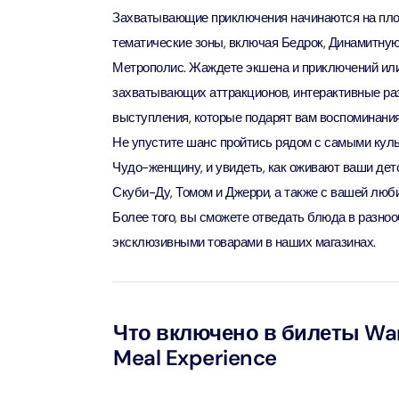
Attract
Захватывающие приключения начинаются на площ
тематические зоны, включая Бедрок, Динамитную
LEGOLA
Метрополис. Жаждете экшена и приключений или
Attract
захватывающих аттракционов, интерактивные ра
выступления, которые подарят вам воспоминания
Не упустите шанс пройтись рядом с самыми кул
Wild Wa
Prime 
Чудо-женщину, и увидеть, как оживают ваши детс
Attract
Скуби-Ду, Томом и Джерри, а также с вашей люб
Более того, вы сможете отведать блюда в разно
The Vi
эксклюзивными товарами в наших магазинах.
Dubai 
Attract
Wild W
Что включено в билеты War
Attract
Meal Experience
Wild W