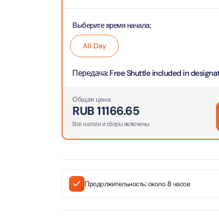
Приключения
Attract
Attract
Выберите время начала
:
Аквариум
Attract
All Day
Билеты в парки и курорты
Attract
Дубая
Dustak
Передача
:
Free Shuttle included in designa
Attract
Башня Аль-Араб
Общая цена
Attract
RUB
11166.65
Al Man
Yas Island Tickets
Attract
Все налоги и сборы включены
La Per
Attract
The Vi
Combo Tickets
(Any D
Attract
Dubai Dolphinarium
Attract
Tickets
Продолжительность: около 8 часов
Attract
City Tour Tickets
Закатн