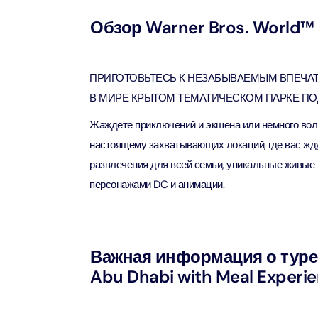
Attracti
Aquaventure Waterpark
Обзор Warner Bros. World™ 
Real M
Tickets
Attract
Однодн
Attracti
ПРИГОТОВЬТЕСЬ К НЕЗАБЫВАЕМЫМ ВПЕЧАТЛ
Real Ma
В МИРЕ КРЫТОМ ТЕМАТИЧЕСКОМ ПАРКЕ ПОД
Морска
Train +
Attracti
Жаждете приключений и экшена или немного вол
Attract
настоящему захватывающих локаций, где вас жд
LEGOLA
развлечения для всей семьи, уникальные живые
2-часо
Attract
персонажами DC и анимации.
Attract
Роскош
Экскурс
Attract
Attract
Важная информация о туре 
Abu Dhabi with Meal Experi
Роскош
Экскур
сэндви
Attract
Attract