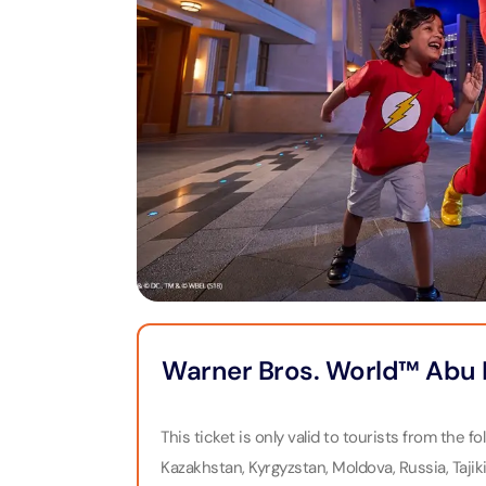
Тур на
Пиратс
Attract
Attracti
Cappadocia
Бурдж-Халифа
LEGOLA
Bodrum
Достопримечательности
Attract
Attract
Phuket
Гастрономия
MOTION
Attract
Attract
Pataya
Аквапарки
Attract
Attract
Bangkok
Музеи
Колесо
Тематические парки
Warner Bros. World™ Abu D
Attract
Attract
Иммерсивные
впечатления
This ticket is only valid to tourists from the 
Экскур
Attract
Kazakhstan, Kyrgyzstan, Moldova, Russia, Taji
ужином