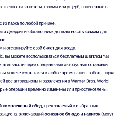
ion in Дубай, Объединенные Арабские Эмираты
тственности за потери, травмы или ущерб, понесенные в
bai (Non Peak) + Dhow Cruise Dinner in Dubai Marina
 из парка по любой причине .
ion in Дубай, Объединенные Арабские Эмираты
м и Джерри» и «Загадочник», должны носить «зажим для
не.
Top Burj Khalifa (124 Floor) Non-Prime Time + Desert Safari
ard) + Dubai Aquarium and Underwater Zoo
м и отсканируйте свой билет для входа.
ion in Дубай, Объединенные Арабские Эмираты
Яс, вы можете воспользоваться бесплатным шаттлом Yas
чательности через специальные автобусные остановки.
rlds of Adventure + Dubai Aquarium Underwater Zoo
де вы можете взять такси в любое время в часы работы парка.
 Pass)
ion in Дубай, Объединенные Арабские Эмираты
ей все аттракционы и развлечения в Warner Bros. World
орые операции временно изменены или приостановлены.
lds of Adventure + Free Global Village (Any Day) + Miracle
n
й комплексный обед,
предлагаемый в выбранных
ion in Дубай, Объединенные Арабские Эмираты
тракциона, включающий
основное блюдо и напиток
(могут
ruise Dinner in Dubai Marina + IMG Worlds of Adventure
ion in Дубай, Объединенные Арабские Эмираты