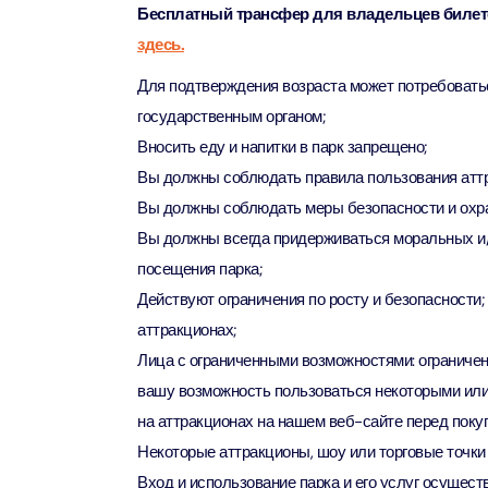
Бесплатный трансфер для владельцев билет
здесь.
90 мин
Ain Du
Attract
Attract
Для подтверждения возраста может потребовать
государственным органом;
Вносить еду и напитки в парк запрещено;
At The 
(Gener
Вы должны соблюдать правила пользования аттр
Attract
Вы должны соблюдать меры безопасности и охра
Вы должны всегда придерживаться моральных и
Dubai M
посещения парка;
Attract
Действуют ограничения по росту и безопасности;
аттракционах;
Miracl
Лица с ограниченными возможностями: ограничени
Attract
вашу возможность пользоваться некоторыми или 
на аттракционах на нашем веб-сайте перед покуп
At The 
Некоторые аттракционы, шоу или торговые точки
The Pa
Вход и использование парка и его услуг осущест