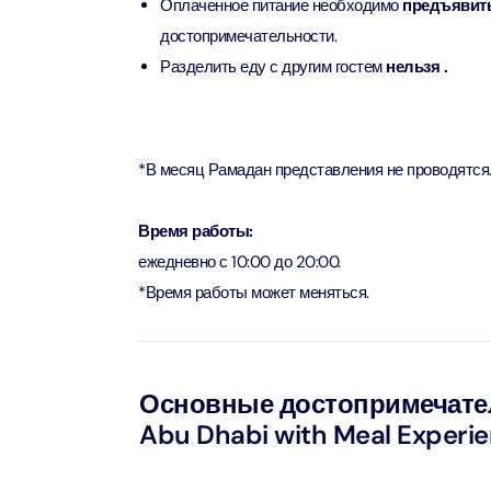
Оплаченное питание необходимо
предъявить
достопримечательности.
AYA Uni
Разделить еду с другим гостем
нельзя .
Time
Attract
Atlant
*В месяц Рамадан представления не проводятся
(Non-P
Attract
Время работы:
Atlant
ежедневно с 10:00 до 20:00.
Admiss
*Время работы может меняться.
Attract
Any 1 P
Frame 
Основные достопримечател
Attract
Abu Dhabi with Meal Experi
Real M