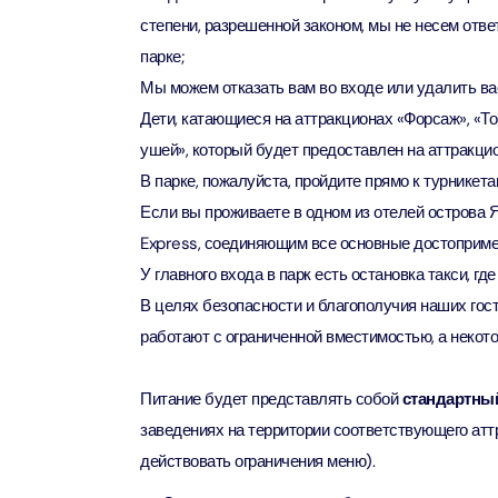
Attract
степени, разрешенной законом, мы не несем отве
парке;
Ain Du
Мы можем отказать вам во входе или удалить вас
Attract
Дети, катающиеся на аттракционах «Форсаж», «То
ушей», который будет предоставлен на аттракцио
At The 
(Stand
В парке, пожалуйста, пройдите прямо к турникета
Attract
Если вы проживаете в одном из отелей острова 
Express, соединяющим все основные достоприме
IMG Wo
У главного входа в парк есть остановка такси, г
(Silver
Attract
В целях безопасности и благополучия наших гост
работают с ограниченной вместимостью, а некот
IMG Wor
Garde
Питание будет представлять собой
стандартны
Attract
заведениях на территории соответствующего ат
действовать ограничения меню).
Dhow C
Attract