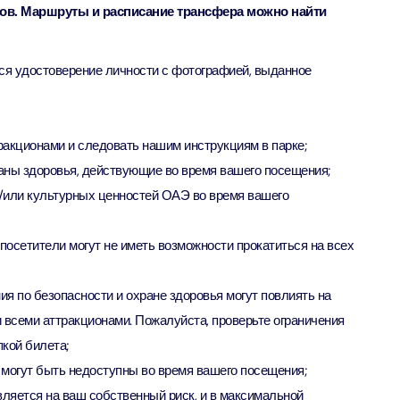
ов. Маршруты и расписание трансфера можно найти
ут - Экскурсия на скоростном катере
bai (Non Peak) + AYA Universe
ion in Дубай, Объединенные Арабские Эмираты
ion in Дубай, Объединенные Арабские Эмираты
ся удостоверение личности с фотографией, выданное
Top Burj Khalifa (124 Floor) Non-Prime Time + Dubai Frame
al Admission)
акционами и следовать нашим инструкциям в парке;
ion in Дубай, Объединенные Арабские Эмираты
ны здоровья, действующие во время вашего посещения;
/или культурных ценностей ОАЭ во время вашего
iracle Garden + Free Global Village (Any Day)
ion in Дубай, Объединенные Арабские Эмираты
 посетители могут не иметь возможности прокатиться на всех
e Garden + Dubai Butterfly Garden
я по безопасности и охране здоровья могут повлиять на
ion in Дубай, Объединенные Арабские Эмираты
всеми аттракционами. Пожалуйста, проверьте ограничения
кой билета;
Top Burj Khalifa (124 Floor) Non-Prime Time + The View at
 могут быть недоступны во время вашего посещения;
lm (Non-Prime Hours)
вляется на ваш собственный риск, и в максимальной