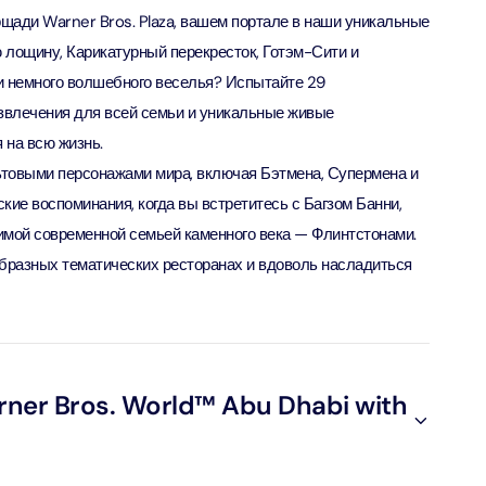
ion in Дубай, Объединенные Арабские Эмираты
ади Warner Bros. Plaza, вашем портале в наши уникальные
 лощину, Карикатурный перекресток, Готэм-Сити и
ND® Park + Dubai Frame (General Admission)
 немного волшебного веселья? Испытайте 29
ion in Дубай, Объединенные Арабские Эмираты
звлечения для всей семьи и уникальные живые
 на всю жизнь.
ьтовыми персонажами мира, включая Бэтмена, Супермена и
di Waterpark + At The Top Burj Khalifa (124 Floor) - Non-
Time
кие воспоминания, когда вы встретитесь с Багзом Банни,
ion in Дубай, Объединенные Арабские Эмираты
имой современной семьей каменного века — Флинтстонами.
образных тематических ресторанах и вдоволь насладиться
ew at The Palm (Non-Prime Hours) + Dhow Cruise Dinner in
Marina
ion in Дубай, Объединенные Арабские Эмираты
adi Waterpark + MOTIONGATE™ Park With Free Shuttle
ner Bros. World™ Abu Dhabi with
ion in Дубай, О��ъединенные Арабские Эмираты
adi Waterpark (General Admission) + IMG Worlds of